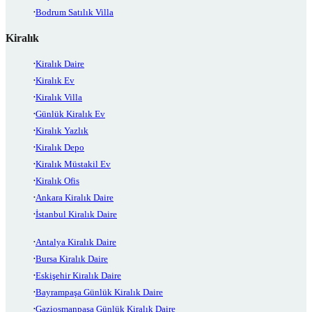
Bodrum Satılık Villa
Kiralık
Kiralık Daire
Kiralık Ev
Kiralık Villa
Günlük Kiralık Ev
Kiralık Yazlık
Kiralık Depo
Kiralık Müstakil Ev
Kiralık Ofis
Ankara Kiralık Daire
İstanbul Kiralık Daire
Antalya Kiralık Daire
Bursa Kiralık Daire
Eskişehir Kiralık Daire
Bayrampaşa Günlük Kiralık Daire
Gaziosmanpaşa Günlük Kiralık Daire