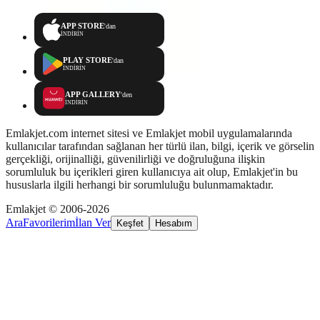
APP STORE
'dan
İNDİRİN
PLAY STORE
'dan
İNDİRİN
APP GALLERY
'den
İNDİRİN
Emlakjet.com internet sitesi ve Emlakjet mobil uygulamalarında
kullanıcılar tarafından sağlanan her türlü ilan, bilgi, içerik ve görselin
gerçekliği, orijinalliği, güvenilirliği ve doğruluğuna ilişkin
sorumluluk bu içerikleri giren kullanıcıya ait olup, Emlakjet'in bu
hususlarla ilgili herhangi bir sorumluluğu bulunmamaktadır.
Emlakjet © 2006-2026
Ara
Favorilerim
İlan Ver
Keşfet
Hesabım