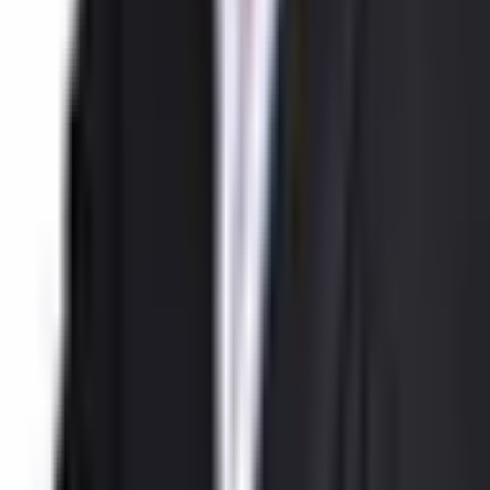
✅ Bahçe içerisinde Kafe & Restaurant
✅ Dış müşteriye hizmet verebilen işletme alanı
✅ Yaz-kış işletmeye uygun yapı
✅ Denize ve sosyal alanlara yakın konum
💼 Yüksek kira getirisi ve güçlü yatırım potansiyeliyle hazır işletme
fırsatı!
📞 DETAYLI BİLGİ VE SUNUM İÇİN İLETİŞİME GEÇİN.
Konum Bilgisi
Saray Mahallesi, Alanya, Antalya