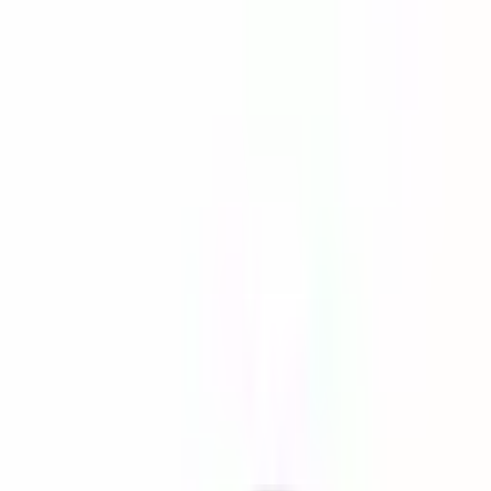
Kaydet
Paylaş
Diğer
Alanya Damlataş Mevkiinde Satılık 20 Odalı Pansiyon
45.000.000 ₺
Genel Bakış
Özellikler
Açıklama
Konum Bilgisi
Fiyat Değişimi
Semt Özellikleri
Benzer İlanlar
Komşu Bölgeler
Ana Sayfa
Satılık Pansiyon
Antalya Satılık Pansiyon