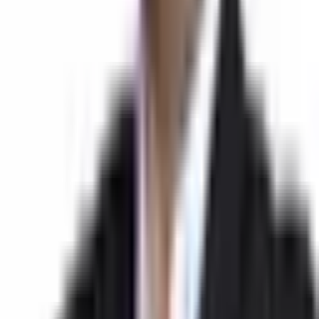
Yatak Sayısı
21 Ve Üzeri
Bina Yaşı
İlan Numarası
19407024
İlan Güncelleme Tarihi
07 Ağustos 2026
Kategori
Satılık Pansiyon
Binanın Kat Sayısı
4
Isıtma Tipi
Klimalı
Krediye Uygunluk
Krediye Uygun
Site İçerisinde
Hayır
Tapu Durumu
Tapu Kaydı Yok
Yıldız Sayısı
1 Yıldız
Tesis Özellikleri
ADSL
Wi-Fi
Fiber
Uydu
Telefon Hattı
Intercom
Jeneratör
Bahçe
Müzik
Yayını
İnternet
Balkon
Duş / WC
Merkezi Klima
Telefon
Klima
Alanya Damlataş Mevkiinde Satılık 20
Odalı Pansiyon Açıklaması