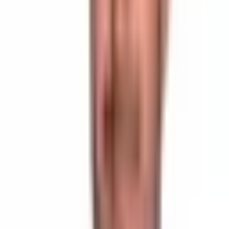
Sokağı Keşfet
1
/
5
Sokak Görünümü