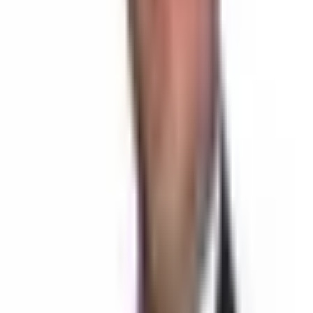
Alanya Damlataş Mevkiinde Satılık 20
Odalı Pansiyon
Saray Mahallesi,
Alanya
,
Antalya
-
Haritada Gör
45.000.000 ₺
İlan Bilgileri
356 m² / 300 m²
Açık Alan / Kapalı Alan
45
Yatak Sayısı
21 Ve Üzeri
Bina Yaşı
356 m² / 300 m²
Açık Alan / Kapalı Alan
45