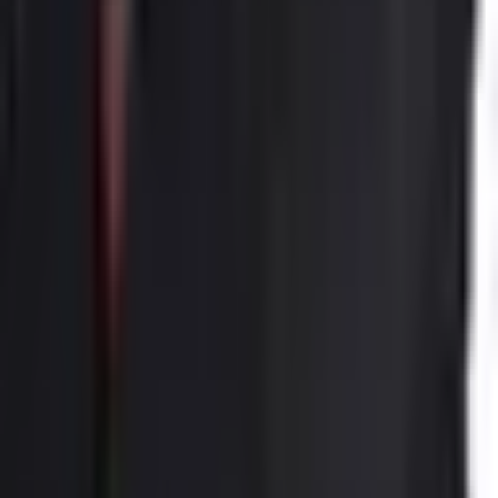
Antalya, Kemer
1550 m²
·
07.08.2026
49.000.000 ₺
Komşu Bölgeler
Komşu İller
Mersin Satılık Pansiyon
Konya Satılık Pansiyon
Karaman Satılık
Pansiyon
Burdur Satılık Pansiyon
Isparta Satılık Pansiyon
Muğla
Satılık Pansiyon
Komşu İlçeler
Konya Hadim Satılık Pansiyon
Karaman Sarıveliler Satılık
Pansiyon
Antalya Manavgat Satılık Pansiyon
Antalya Gündoğmuş
Satılık Pansiyon
Antalya Gazipaşa Satılık Pansiyon
Komşu Mahalleler
Alanya Çarşı Mahallesi Satılık Pansiyon
Alanya Kadıpaşa Mahallesi
Satılık Pansiyon
Alanya Kızlar Pınarı Mahallesi Satılık Pansiyon
4
.YIL
ALANYA EMLAK TAKİP
Ahmet Yüksel
Tüm İlanları
AY
Ara
Mesaj Gönder