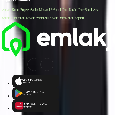
Ankara Konut Projeleri
Satılık Müstakil Ev
Satılık Daire
Kiralık Daire
Satılık Arsa
Satılık Villa
Günlük Kiralık Ev
İstanbul Kiralık Daire
Konut Projeleri
APP STORE
'dan
İNDİRİN
PLAY STORE
'dan
İNDİRİN
APP GALLERY
'den
İNDİRİN