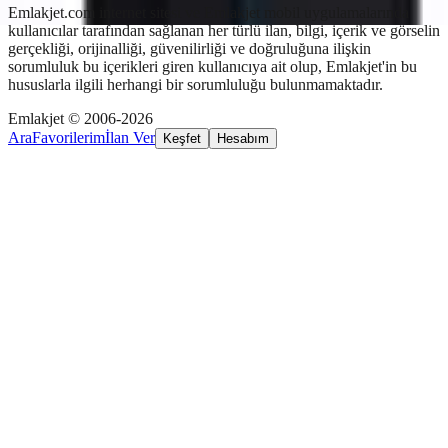
Emlakjet.com internet sitesi ve Emlakjet mobil uygulamalarında
kullanıcılar tarafından sağlanan her türlü ilan, bilgi, içerik ve görselin
gerçekliği, orijinalliği, güvenilirliği ve doğruluğuna ilişkin
sorumluluk bu içerikleri giren kullanıcıya ait olup, Emlakjet'in bu
hususlarla ilgili herhangi bir sorumluluğu bulunmamaktadır.
Emlakjet © 2006-2026
Ara
Favorilerim
İlan Ver
Keşfet
Hesabım