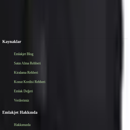
Taşınmaz Ticari Yetki Belgesi
:
0703935
Mesleki Yeterlilik Belgesi
:
YB0204/17UY0333-5/00/8742
45.000.000 ₺
Ahmet Yüksel | ALANYA EMLAK TAKİP
Ara
Kaynaklar
Emlakjet Blog
Satın Alma Rehberi
Kiralama Rehberi
Konut Kredisi Rehberi
Emlak Değeri
Verilerimiz
Emlakjet Hakkında
Hakkımızda