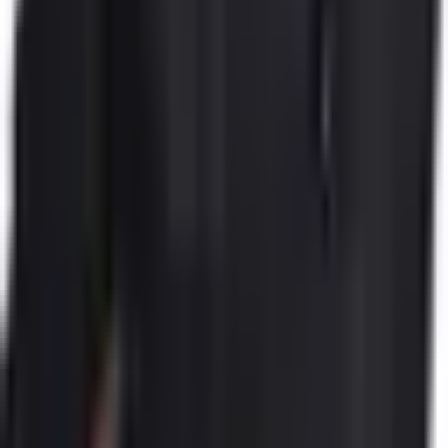
Ara
Mesaj Gönder
Taşınmaz Ticari Yetki Belgesi
:
0703935
Mesleki Yeterlilik Belgesi
:
YB0204/17UY0333-5/00/8742
Benzer İlanlar
Side De Satılık Pansiyon
Antalya, Manavgat
996 m²
·
07.08.2026
33.550.000 ₺
Antalya Kemer Göynük'te Deniz Ve
Kanyon Manzaralı Otel
Antalya, Kemer
736 m²
·
07.08.2026
41.700.000 ₺
Çamyuva'da Denize Yakın Anayola Sıfır
Havuzlu Satılık Apart Otel