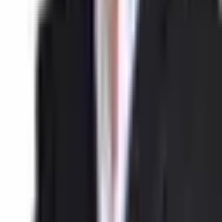
✨ Turizmin kalbinde, yatırım fırsatı!
📍 Alanya’nın en gözde bölgelerinden Damlataş Mevkii’nde
bulunan pansiyonumuz satışa sunulmuştur.
🏢 GENEL ÖZELLİKLER
🔹 20 Oda – 45 Yatak Kapasitesi
🔹 4 Katlı Bina
🔹 356 m² Arsa Payı
🔹 Turizm Tesis İşletme Ruhsatı Mevcut
🔹 Yıllardır Süregelen Oturmuş Müşteri Potansiyeli
🔹 Merkezi ve Yoğun Turistik Lokasyon
☕🍽️ EKSTRA AVANTAJLAR