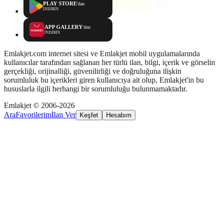
PLAY STORE
'dan
İNDİRİN
APP GALLERY
'den
İNDİRİN
Emlakjet.com internet sitesi ve Emlakjet mobil uygulamalarında
kullanıcılar tarafından sağlanan her türlü ilan, bilgi, içerik ve görselin
gerçekliği, orijinalliği, güvenilirliği ve doğruluğuna ilişkin
sorumluluk bu içerikleri giren kullanıcıya ait olup, Emlakjet'in bu
hususlarla ilgili herhangi bir sorumluluğu bulunmamaktadır.
Emlakjet © 2006-2026
Ara
Favorilerim
İlan Ver
Keşfet
Hesabım