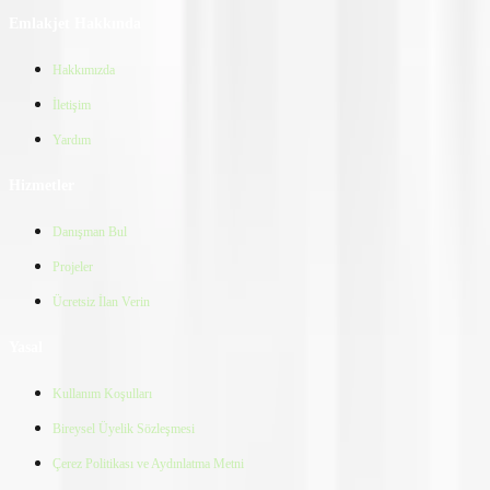
Emlakjet Hakkında
Hakkımızda
İletişim
Yardım
Hizmetler
Danışman Bul
Projeler
Ücretsiz İlan Verin
Yasal
Kullanım Koşulları
Bireysel Üyelik Sözleşmesi
Çerez Politikası ve Aydınlatma Metni