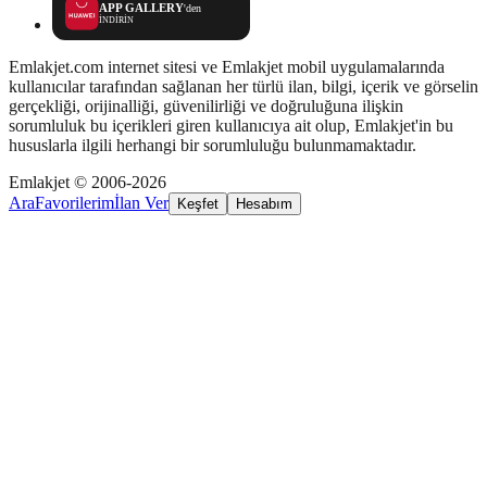
APP GALLERY
'den
İNDİRİN
Emlakjet.com internet sitesi ve Emlakjet mobil uygulamalarında
kullanıcılar tarafından sağlanan her türlü ilan, bilgi, içerik ve görselin
gerçekliği, orijinalliği, güvenilirliği ve doğruluğuna ilişkin
sorumluluk bu içerikleri giren kullanıcıya ait olup, Emlakjet'in bu
hususlarla ilgili herhangi bir sorumluluğu bulunmamaktadır.
Emlakjet © 2006-2026
Ara
Favorilerim
İlan Ver
Keşfet
Hesabım