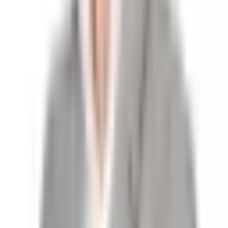
Her villa 175m²
Her villaya ait yaklaşık 400m² arsa payı
Hemen projenize başlayabilirsiniz.
Bölgenin turizm potansiyeli ve palamutbükü'ne olan yoğun ilgi
sayesinde; yatırımcılar ve müteahhitler için yüksek kazanç
potansiyeli sunan özel bir projelik arazidir.
Datça merkez - 20km
Konum Bilgisi
palamut bükü plajı -3km
Yaka Mahallesi, Datça, Muğla
Ova bükü ve Hayıt Bükü Koyları – 6km
Çeşme köy -2km
Knıdos antik kent - 9km