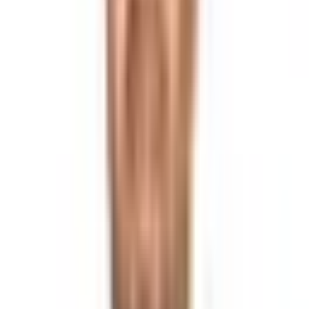
Datça Yaka Mahhallesi'nde Deniz
Manzaralı Kat Karşılığı 800m² Arsa
Yaka Mahallesi,
Datça
,
Muğla
-
Haritada Gör
Kat Karşılığı
İlan Bilgileri
800 m²
Metrekare
Müstakil Tapulu
Tapu Durumu
800 m²
Metrekare
Müstakil Tapulu
Tapu Durumu
İlan Numarası
19401040