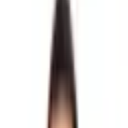
Kaydet
Paylaş
Diğer
Datça Yaka Mahhallesi'nde Deniz Manzaralı Kat Karşılığı 800m²
Arsa
Kat Karşılığı
Genel Bakış
Özellikler
Açıklama
Konum Bilgisi
Fiyat Değişimi
Semt Özellikleri
Komşu Bölgeler
Ana Sayfa
Kat Karşılığı Villa İmarlı
Muğla Kat Karşılığı Villa İmarlı