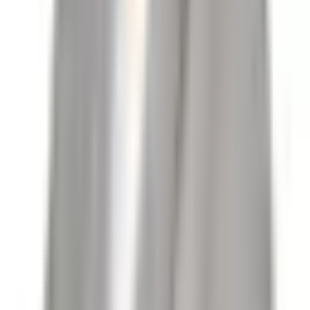
HAYALLERİNİZİN FAZLASI.
Daha detaylı sunum için randevu isteyiniz.
İletişim Ofis:
Gayrimenkul Danışmanı:
Mehmet Vural: cep:
Harita yükleniyor...