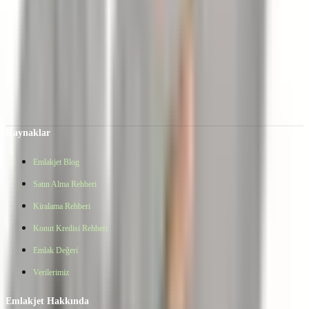
Bu emlak danışmanının ilanı Elektronik İlan Doğrulama Sistemi
(EİDS) ile doğrulanmıştır.
Taşınmaz Ticari Yetki Belgesi
:
4802983
Kat Karşılığı
Mehmet Vural | GLOBAL DATÇA
Ara
Kaynaklar
Emlakjet Blog
Satın Alma Rehberi
Kiralama Rehberi
Konut Kredisi Rehberi
Emlak Değeri
Verilerimiz
Emlakjet Hakkında