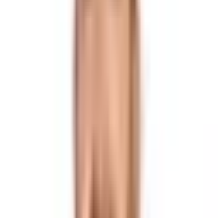
Drone Görünümünü Aç
Drone Görünümü
1
/
21
20 fotoğrafın tümünü gör