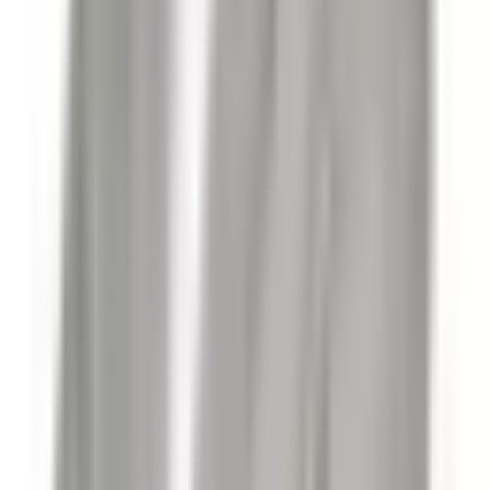
Bölgesel Deprem Tehlikesi
PGA Değeri
:
0.456
g
2
.YIL
GLOBAL DATÇA
Mehmet Vural
Tüm İlanları
Ara
Mesaj Gönder