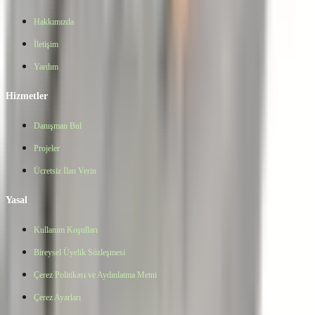
Hakkımızda
İletişim
Yardım
Hizmetler
Danışman Bul
Projeler
Ücretsiz İlan Verin
Yasal
Kullanım Koşulları
Bireysel Üyelik Sözleşmesi
Çerez Politikası ve Aydınlatma Metni
Çerez Ayarları