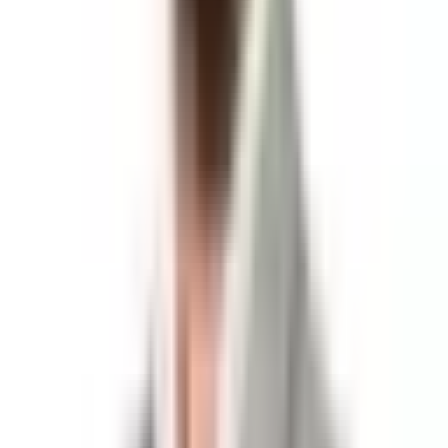
* Lüks yaşamın kapıları sizin için aralanıyor.
*Ege denizi ile akdeniz'in birleştiği cennet'te:
Sadece size ait bir manzara,
Masmavi deniz,
Doğa ile bütün olma,
Muhteşem bir huzur tutkusu,
Datça yaka mahallesi'nde, kat karşılığı satışa sunduğumuz
deniz manzaralı arsamız 977m²,
Konut imarlı, emsal 0.40 ( 20 / 40 ) köyiçi İmara Sahiptir.
İnşaat alanı % 40
Toplam inşaat alanı 350m²
Hayalinizdeki projeyi tasarlayın,
Eşsiz tasarımlı villanızı yapabilirsiniz.