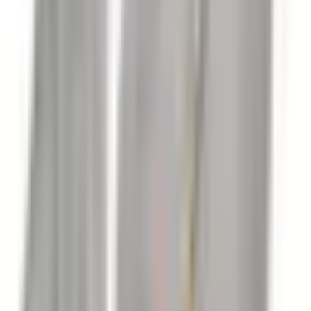
Bu emlak danışmanının ilanı Elektronik İlan Doğrulama Sistemi
(EİDS) ile doğrulanmıştır.
Taşınmaz Ticari Yetki Belgesi
:
4802983
Komşu Bölgeler
Komşu İller
Denizli Kat Karşılığı Villa İmarlı
Burdur Kat Karşılığı Villa
İmarlı
Aydın Kat Karşılığı Villa İmarlı
Antalya Kat Karşılığı Villa
İmarlı
Komşu İlçeler
Muğla Marmaris Kat Karşılığı Villa İmarlı
Komşu Mahalleler
Datça Cumalı Mahallesi Kat Karşılığı Villa İmarlı
Datça Sındı
Mahallesi Kat Karşılığı Villa İmarlı
2
.YIL
GLOBAL DATÇA
Mehmet Vural
Tüm İlanları
Ara
Mesaj Gönder