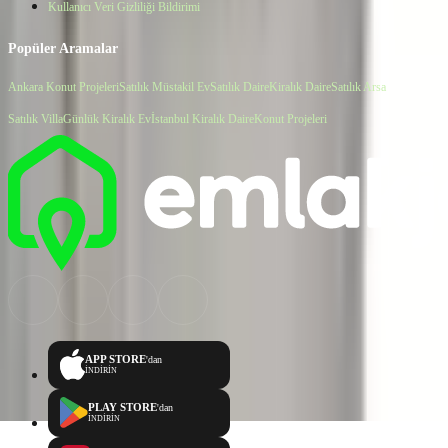
Kullanıcı Veri Gizliliği Bildirimi
Popüler Aramalar
Ankara Konut Projeleri
Satılık Müstakil Ev
Satılık Daire
Kiralık Daire
Satılık Arsa
Satılık Villa
Günlük Kiralık Ev
İstanbul Kiralık Daire
Konut Projeleri
APP STORE
'dan
İNDİRİN
PLAY STORE
'dan
İNDİRİN