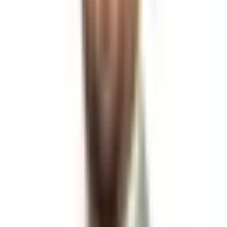
İlan Güncelleme Tarihi
22 Mayıs 2026
Kategori
Kat Karşılığı villa imarlı
Ada
118
Parsel
69
İmar Durumu
Villa İmarlı
Kat karşılığı
Verilebilir
Takas
Yok
Dış Özellikler
Su Hattı
Parselli
Elektrik Hattı
Kanalizasyon
Yolu Açılmış
Sanayi
Elektriği
Telefon Hattı
Datça Yaka Mahhallesi'nde Deniz
Manzaralı Kat Karşılığı 800m² Arsa
Açıklaması
GLOBAL DATÇA
TEK YETKİLİ OFİS
FIRSAT!
KAT KARŞILIĞI ARSA