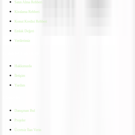
Satın Alma Rehberi
Kiralama Rehberi
Konut Kredisi Rehberi
Emlak Değeri
Verilerimiz
Emlakjet Hakkında
Hakkımızda
İletişim
Yardım
Hizmetler
Danışman Bul
Projeler
Ücretsiz İlan Verin