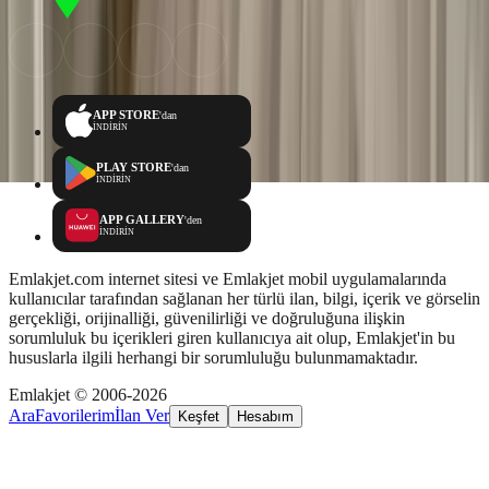
APP STORE
'dan
İNDİRİN
PLAY STORE
'dan
İNDİRİN
APP GALLERY
'den
İNDİRİN
Emlakjet.com internet sitesi ve Emlakjet mobil uygulamalarında
kullanıcılar tarafından sağlanan her türlü ilan, bilgi, içerik ve görselin
gerçekliği, orijinalliği, güvenilirliği ve doğruluğuna ilişkin
sorumluluk bu içerikleri giren kullanıcıya ait olup, Emlakjet'in bu
hususlarla ilgili herhangi bir sorumluluğu bulunmamaktadır.
Emlakjet © 2006-2026
Ara
Favorilerim
İlan Ver
Keşfet
Hesabım