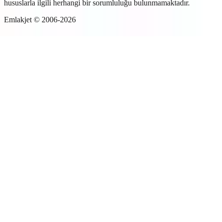
hususlarla ilgili herhangi bir sorumluluğu bulunmamaktadır.
Emlakjet © 2006-2026
Ara
Favorilerim
İlan Ver
Keşfet
Hesabım