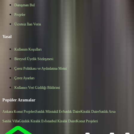
Danışman Bul
Projeler
Ücretsiz İlan Verin
Yasal
Kullanım Koşulları
Bireysel Üyelik Sözleşmesi
Çerez Politikası ve Aydınlatma Metni
Çerez Ayarları
Kullanıcı Veri Gizliliği Bildirimi
Popüler Aramalar
Ankara Konut Projeleri
Satılık Müstakil Ev
Satılık Daire
Kiralık Daire
Satılık Arsa
Satılık Villa
Günlük Kiralık Ev
İstanbul Kiralık Daire
Konut Projeleri