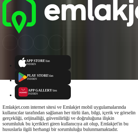
APP STORE
'dan
İNDİRİN
PLAY STORE
'dan
İNDİRİN
APP GALLERY
'den
İNDİRİN
Emlakjet.com internet sitesi ve Emlakjet mobil uygulamalarında
kullanıcılar tarafından sağlanan her türlü ilan, bilgi, içerik ve görselin
gerçekliği, orijinalliği, güvenilirliği ve doğruluğuna ilişkin
sorumluluk bu içerikleri giren kullanıcıya ait olup, Emlakjet'in bu
hususlarla ilgili herhangi bir sorumluluğu bulunmamaktadır.