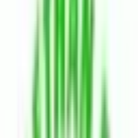
Kaydet
Paylaş
Diğer
Mehmet Han Emlak'tan Sıfır Binada Her İşe Uygun Mağaza
Dükkan
150.000 ₺
Genel Bakış
Özellikler
Açıklama
Konum Bilgisi
Fiyat Değişimi
Semt Özellikleri
Benzer İlanlar
Komşu Bölgeler
Ana Sayfa
Kiralık Dükkan & Mağaza