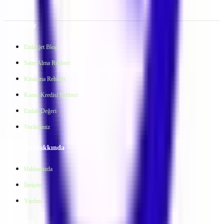
MEHMETHAN YAVUZ | Mehmethan Emlak
Ara
Kaynaklar
Emlakjet Blog
Satın Alma Rehberi
Kiralama Rehberi
Konut Kredisi Rehberi
Emlak Değeri
Verilerimiz
Emlakjet Hakkında
Hakkımızda
İletişim
Yardım
Hizmetler