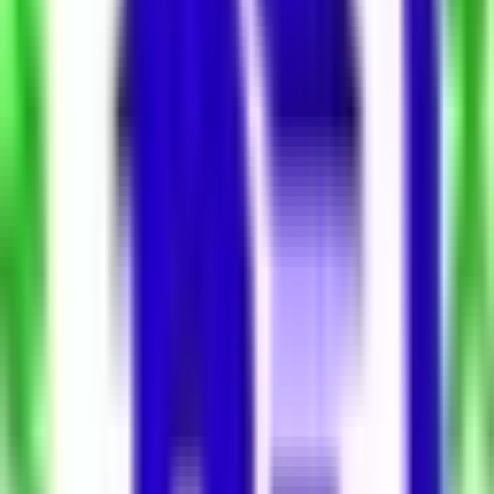
Düz Giriş (Zemin)
Bulunduğu Kat
2
Kat Sayısı
1 Oda
Oda Sayısı
0 (Oturuma Hazır)
Bina Yaşı
İlan Numarası
19437733
İlan Güncelleme Tarihi
17 Haziran 2026
Kategori
Kiralık Dükkan & Mağaza
Isıtma Tipi
Kombi Doğalgaz
Otopark
Yok
Kullanım Durumu
Boş
Site İçerisinde
Hayır
Tapu Durumu
Kat Mülkiyeti
Yapı Durumu
Sıfır