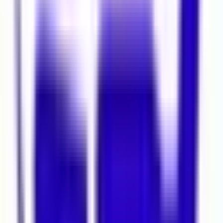
Bölgesel Deprem Tehlikesi
PGA Değeri
:
0.332
g
8
.YIL
Mehmethan Emlak
MEHMETHAN YAVUZ
Tüm İlanları