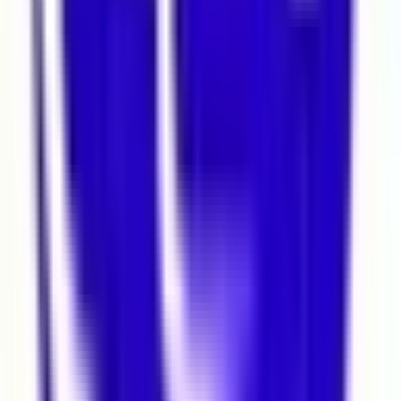
MY
Ara
Mesaj Gönder
Bu emlak danışmanının ilanı Elektronik İlan Doğrulama Sistemi
(EİDS) ile doğrulanmıştır.
Taşınmaz Ticari Yetki Belgesi
:
3407560
Benzer İlanlar
Sahibinden Levent Prestijli Konumda
Kiralık Villa
İstanbul, Beşiktaş
9+ Oda
·
450 m²
·
08.08.2026
500.000 ₺
Mehmethan Emlak'tan Sıfır Binada Dükkan
Mağaza Devirsiz Boş
İstanbul, Beşiktaş