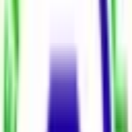
Sokağı Keşfet
1
/
20