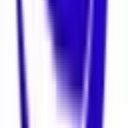
Mahallesi Kiralık Dükkan & Mağaza
Beşiktaş Dikilitaş Mahallesi
Kiralık Dükkan & Mağaza
Beşiktaş Mecidiye Mahallesi Kiralık
Dükkan & Mağaza
8
.YIL
Mehmethan Emlak
MEHMETHAN YAVUZ
Tüm İlanları
MY
Ara
Mesaj Gönder
Bu emlak danışmanının ilanı Elektronik İlan Doğrulama Sistemi
(EİDS) ile doğrulanmıştır.
Taşınmaz Ticari Yetki Belgesi
:
3407560
Yıldız
Benzeri Diğer Mahalleler
Cihannüma Mahallesi Kiralık Dükkan & Mağaza İlanları
Dikilitaş
Mahallesi Kiralık Dükkan & Mağaza İlanları
Gayrettepe Mahallesi
Kiralık Dükkan & Mağaza İlanları
Vişnezade Mahallesi Kiralık
Dükkan & Mağaza İlanları
Sinanpaşa Mahallesi Kiralık Dükkan &
Mağaza İlanları
Muradiye Mahallesi Kiralık Dükkan & Mağaza
İlanları
150.000 ₺