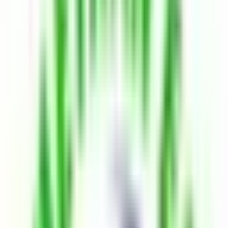
İstanbul Kiralık Dükkan & Mağaza
İstanbul Beşiktaş Kiralık Dükkan & Mağaza
Beşiktaş Yıldız Mahallesi Kiralık Dükkan & Mağaza
Mehmet Han Emlak'tan Sıfır Binada Her İşe Uygun Mağaza
Dükkan