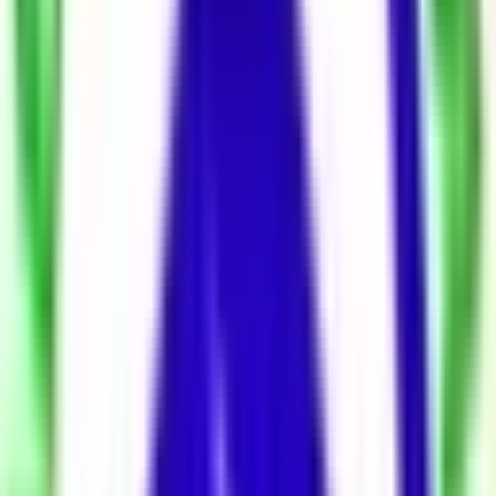
Sokak Görünümü
18 fotoğrafın tümünü gör
Mehmet Han Emlak'tan Sıfır Binada Her
İşe Uygun Mağaza Dükkan
Yıldız Mahallesi,
Beşiktaş
,
İstanbul
-
Haritada Gör
150.000 ₺
İlan Bilgileri
75 m²
Brüt
74 m²