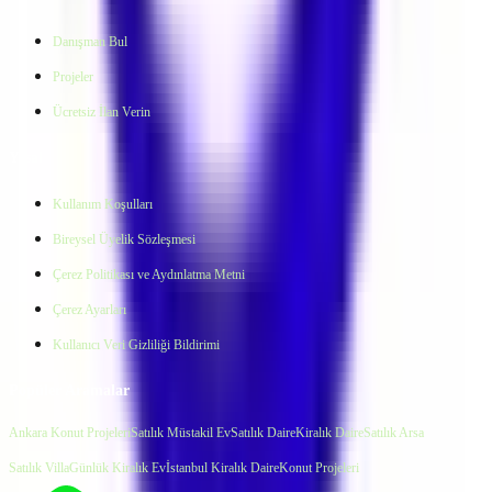
Danışman Bul
Projeler
Ücretsiz İlan Verin
Yasal
Kullanım Koşulları
Bireysel Üyelik Sözleşmesi
Çerez Politikası ve Aydınlatma Metni
Çerez Ayarları
Kullanıcı Veri Gizliliği Bildirimi
Popüler Aramalar
Ankara Konut Projeleri
Satılık Müstakil Ev
Satılık Daire
Kiralık Daire
Satılık Arsa
Satılık Villa
Günlük Kiralık Ev
İstanbul Kiralık Daire
Konut Projeleri