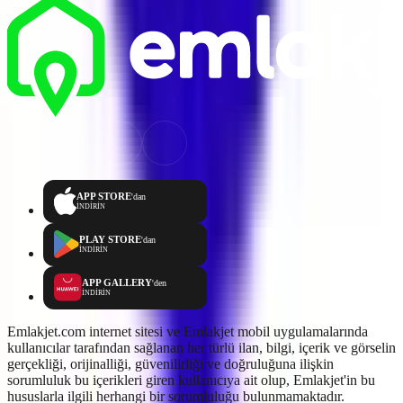
APP STORE
'dan
İNDİRİN
PLAY STORE
'dan
İNDİRİN
APP GALLERY
'den
İNDİRİN
Emlakjet.com internet sitesi ve Emlakjet mobil uygulamalarında
kullanıcılar tarafından sağlanan her türlü ilan, bilgi, içerik ve görselin
gerçekliği, orijinalliği, güvenilirliği ve doğruluğuna ilişkin
sorumluluk bu içerikleri giren kullanıcıya ait olup, Emlakjet'in bu
hususlarla ilgili herhangi bir sorumluluğu bulunmamaktadır.