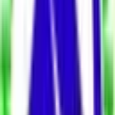
Net
Düz Giriş (Zemin)
Bulunduğu Kat
2
Kat Sayısı
1 Oda
Oda Sayısı
0 (Oturuma Hazır)
Bina Yaşı
75 m²
Brüt
74 m²
Net