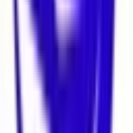
2 Oda
·
115 m²
·
Düz Giriş (Zemin)
·
08.08.2026
150.000 ₺
Tiamo’dan Genç Binada Teraslı Dubleks
Ofis İşyeri Kombili
İstanbul, Beşiktaş
5+ Oda
·
250 m²
·
10. Kat
·
08.08.2026
140.000 ₺
Komşu Bölgeler
Komşu İller
Tekirdağ Kiralık Dükkan & Mağaza
Kocaeli Kiralık Dükkan &
Mağaza
Kırklareli Kiralık Dükkan & Mağaza
Komşu İlçeler
İstanbul Şişli Kiralık Dükkan & Mağaza
İstanbul Kağıthane Kiralık
Dükkan & Mağaza
İstanbul Sarıyer Kiralık Dükkan &
Mağaza
İstanbul Beyoğlu Kiralık Dükkan & Mağaza
Komşu Mahalleler
Beşiktaş Sinanpaşa Mahallesi Kiralık Dükkan & Mağaza
Beşiktaş
Cihannüma Mahallesi Kiralık Dükkan & Mağaza
Beşiktaş Abbasağa