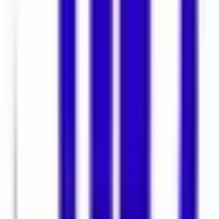
Giriş:
Düz giriş, zemin kat kolaylığı
Isıtma Tipi:
Kombi doğalgaz, ekonomik kullanım
Tapu Durumu:
Kat mülkiyeti, krediye uygun
Kullanım Durumu:
Boş, hemen teslim
Beşiktaş İş ve Ulaşım Ağıyla İş Yeriniz
Yanınızda
Çırağan Sarayı’na yakın, iskeleye ve ana caddeye birkaç dakikalık
yürüyüş mesafesindeki bu mağaza, Beşiktaş’ın canlı ticari hattında
konumlanır. Toplu taşımaya erişimi rahattır; çevrede Beşiktaş Deniz
Otobüsü Terminali ve İETT durakları bulunur. Bu sayede hem
müşteriler hem çalışanlar için pratik ulaşım avantajı sağlar.
Mehmethan Emlak ile iletişime geçerek Beşiktaş’taki bu nitelikli
kiralık dükkan & mağaza için yerinde görme randevusu oluşturabilir,
detaylı bilgi alabilirsiniz.
Konum Bilgisi
Yıldız Mahallesi, Beşiktaş, İstanbul