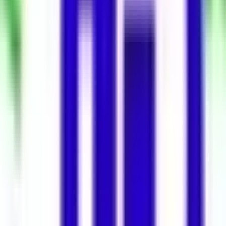
Asansör
Yok
Mehmet Han Emlak'tan Sıfır Binada Her
İşe Uygun Mağaza Dükkan Açıklaması
Mehmet Han Emlak'tan sıfır binada Çırağan Sarayına komşu
iskeleye 5 dakika cadde üzerinde yeni binada kullanışlı Köşebaşı her
işe uygun mağaza dükkan isterse ofis istersen home ofis
İstanbul Beşiktaş’ta kiralık dükkan & mağaza fırsatı sunulmaktadır.
1 odalı iş yerimiz net 74 m² kullanım alanına sahiptir. Sıfır binada
yer alması ve zeminde düz giriş avantajı sayesinde kolay erişim
sağlar.
Beşiktaş satılık daire
arayışınızda, ticari yatırım düşünenler
için de merkezi konumu ve modern yapısıyla kullanıma hazır bir
seçenektir. Kat mülkiyetli tapusu ile hukuki güvence sunar ve banka
kredisine uygundur. Boş durumda olması, iş yerini dilediğiniz zaman
hemen kullanmaya başlamanıza imkân tanır.
Çırağan Sarayına Yakın, Merkezi İşlek
Konum
Öne Çıkan Özellikler
Kullanım Alanı:
Net 74 m², verimli iş yeri alanı
Binanın Yaşı:
0 yıl, güncel deprem yönetmeliğine uygun