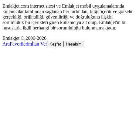
Emlakjet.com internet sitesi ve Emlakjet mobil uygulamalarında
kullanıcılar tarafından sağlanan her türlü ilan, bilgi, içerik ve görselin
gerçekliği, orijinalliği, güvenilirliği ve doğruluğuna ilişkin
sorumluluk bu içerikleri giren kullanıcıya ait olup, Emlakjet'in bu
hususlarla ilgili herhangi bir sorumluluğu bulunmamaktadır.
Emlakjet © 2006-2026
Ara
Favorilerim
İlan Ver
Keşfet
Hesabım