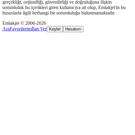
gerçekliği, orijinalliği, güvenilirliği ve doğruluğuna ilişkin
sorumluluk bu içerikleri giren kullanıcıya ait olup, Emlakjet'in bu
hususlarla ilgili herhangi bir sorumluluğu bulunmamaktadır.
Emlakjet © 2006-2026
Ara
Favorilerim
İlan Ver
Keşfet
Hesabım