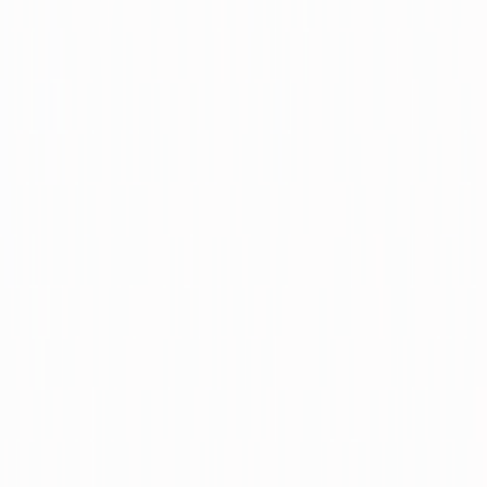
Rehberler
Satın Alma Rehberi
Satıcı Rehberi
Kiralama Rehberi
Konut Kredisi
Rehberi
Danışman Ara
Emlak Danışmanları
Emlak Ofisleri
Uzman Danışmanlar
Profesyoneller
Üyelik Paketleri
Reklam Çözümleri
Satış & Kiralama
Ücretsiz İlan Verin
Değerini Öğren
Danışman Bul
Uzman
Danışmanlar
Profesyoneller
Üyelik Paketleri
Reklam Çözümleri
Piyasa
Satılık Konut Piyasası
Satılık Arsa Piyasası
Satılık Arazi
Piyasası
Satılık İş Yeri Piyasası
Kaynaklar
Satıcı Rehberi
Emlakjet Blog
Anasayfa
Kiralık Sanayi İmarlı
Ankara Kiralık Sanayi İmarlı
Sincan Kiralık Sanayi İmarlı
Ahi Evran Mahallesi Kiralık Sanayi İmarlı
Bu ilan yayından kaldırıldı, beğenebileceğiniz benzer ilanları