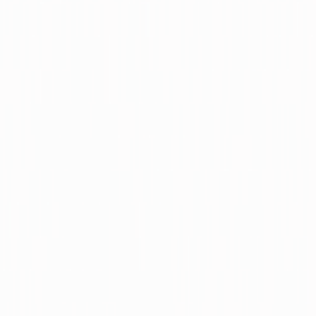
inceleyebilirsiniz.
Beğenebileceğiniz Benzer İlanlar
Sahibinden Batıkente 3km Uzaklıkta
Kiralık Hobi Bahçesi
Ankara, Yenimahalle
400 m²
·
06.08.2026
25.000 ₺
Mehmet KAYGUSUZ
Mehmet KAYGUSUZ
Ara
Sahibinden Ankara Çubuk Tarla
Ankara, Çubuk