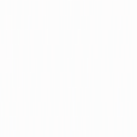
Konut
Satılık Konut
Satılık Daire
Yeni İlanlar
Haritada Ara
İş Yeri & Arsa
Satılık İş Yeri
Satılık Dükkan
Satılık Arsa
Satılık Tarla
Projeler
Tüm Projeler
Ankara Konut Projeleri
Yeni Projeler
Kaynaklar
Satın Alma Rehberi
Konut Kredisi Rehberi
Uzman
Danışmanlar
Emlakjet Blog
Konut
Kiralık Konut
Kiralık Daire
Günlük Kiralık Daire
Haritada Ara
İş Yeri & Arsa
Kiralık İş Yeri
Kiralık Dükkan
Kiralık İş Yeri Piyasası
Kiralık Arsa
Kiracı Araçları
Kira Değerini Öğren
Ne Kadar Ödeyebilirim
Kiralama
Rehberi
Emlakjet Blog
İlanlar
Yatırımlık Konutlar
Kira Geliri Yüksek Konutlar
Hızlı Geri Dönüşlü
Konutlar
Fiyatı Düşen Konutlar
Yatırımlık Arsalar
Uygun m² Fiyatlı
Arsalar
Piyasa
Emlak Piyasası
Demografi Analizi
Değer Haritaları
Verilerimiz
Keşfet
Emlakjet Blog
Uzman Danışmanlar
GYF (Gayrimenkul Yatırım
Fonu)