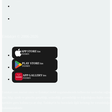
Emlakjet © 2006-2026
APP STORE
'dan
İNDİRİN
PLAY STORE
'dan
İNDİRİN
APP GALLERY
'den
İNDİRİN
Emlakjet.com internet sitesi ve Emlakjet mobil uygulamalarında kullanıcılar tarafından sağlana
ilan, bilgi, içerik ve görselin gerçekliği, orijinalliği, güvenilirliği ve doğruluğuna ilişkin soru
içerikleri giren kullanıcıya ait olup, Emlakjet'in bu hususlarla ilgili herhangi bir sorumluluğu
bulunmamaktadır.