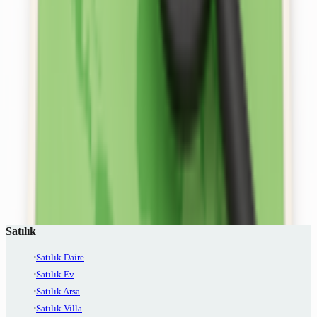
Yeni Projeler
Yeni Projelere Göz At
Danışman Bul
Danışmanlarla Görüş
Yatırımlık İlanlar
İlanları Keşfet
Haritada Ara
Bölgendeki İlanları Gör
Satılık
Satılık Daire
Satılık Ev
Satılık Arsa
Satılık Villa