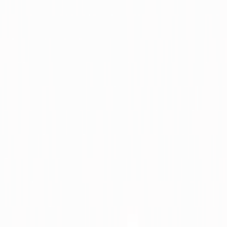
6120 m²
·
06.08.2026
55.000 ₺
sinantutku
sinantutku
Ara
Sahibinden Ankara Çubuk Da Ekilir
Biçilir Tatla
Ankara, Çubuk
10288 m²
·
06.08.2026
75.000 ₺
sinantutku
sinantutku
Ara