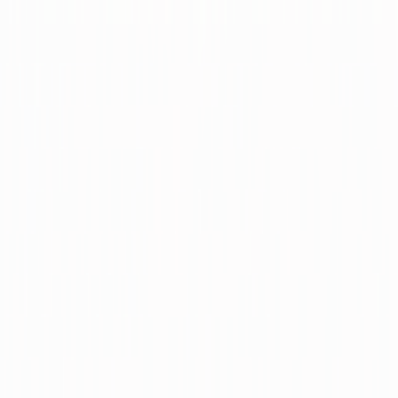
Satılık
Kiralık
Yatırım
Danışmanlar
Sat
Değerini Öğren
İlan Ver
Giriş Yap
Hesap Oluştur
Giriş Yap
Hesap
Oluştur
Favorilerim
Kayıtlı
Aramalar
İlanlarım
Değerlemelerim
Mesajlar
Bildirimler
Geri Bildirim