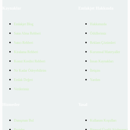
Kaynaklar
Emlakjet Hakkında
Emlakjet Blog
Hakkımızda
Satın Alma Rehberi
Ödüllerimiz
Satıcı Rehberi
Reklam Çözümleri
Kiralama Rehberi
Kurumsal Materyaller
Konut Kredisi Rehberi
İnsan Kaynakları
Ne Kadar Ödeyebilirim
İletişim
Emlak Değeri
Yardım
Verilerimiz
Hizmetler
Yasal
Danışman Bul
Kullanım Koşulları
Projeler
Bireysel Üyelik Sözleşmesi