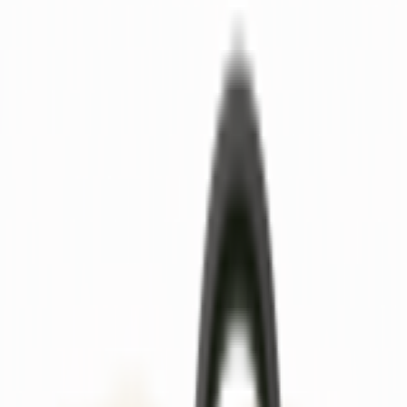
Kerman'dan Yenicimşit'te Kiralık 1000
M2 Tarla
Ankara, Sincan
1000 m²
·
06.08.2026
18.000 ₺
Kerman Gayrimenkul
Oktay Kerman
Ara
Beynamda 1000m2 Bala Asfaltına Cephe
Etrafı Çevrili Kiralık Arsa
Ankara, Bala
1000 m²
·
06.08.2026