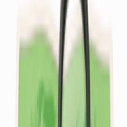
11.000 ₺
KARADENİZ EMLAK
Ömer Gençcan
Ara
Sahibinden "sahibinden | Sincan Beyobası
20 Dönüm Tarla – Yıllık Kiralık (elektrik
Trafosu Sınırda Mevcut)"
Ankara, Sincan
20090 m²
·
06.08.2026
60.000 ₺
Mehmet Emin Onaran
Mehmet Emin Onaran