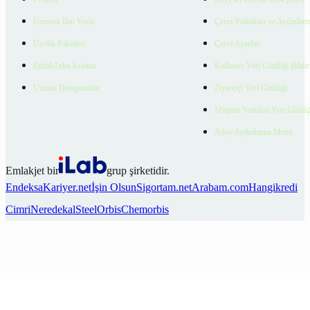
Ücretsiz İlan Verin
Çerez Politikası ve Aydınlat
Üyelik Paketleri
Çerez Ayarları
EmlakZeka Asistan
Kullanıcı Veri Gizliliği Bildi
Uzman Danışmanlar
Ziyaretçi Veri Gizliliği
Müşteri Yetkilisi Veri Gizlili
Aday Aydınlatma Metni
Emlakjet bir
grup şirketidir.
Endeksa
Kariyer.net
İşin Olsun
Sigortam.net
Arabam.com
Hangikredi
Cimri
Neredekal
SteelOrbis
Chemorbis
Ara
Favorilerim
İlan Ver
Keşfet
Hesabım