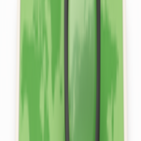
Ara
Sahibinden Kiralık Arazi 5 Dönüm Tek
Tapu
Ankara, Ayaş
5111 m²
·
06.08.2026
45.000 ₺
Halil ibrahim ÇAVDAR
Ara
Tüm İlanlar
Aradığınız Gayrimenkulü Bulun
Satılık
Kiralık
Proje
Danışman
Kelime, semt veya ilan no ile ara...