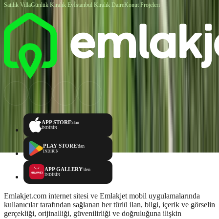
Satılık Villa
Günlük Kiralık Ev
İstanbul Kiralık Daire
Konut Projeleri
APP STORE
'dan
İNDİRİN
PLAY STORE
'dan
İNDİRİN
APP GALLERY
'den
İNDİRİN
Emlakjet.com internet sitesi ve Emlakjet mobil uygulamalarında
kullanıcılar tarafından sağlanan her türlü ilan, bilgi, içerik ve görselin
gerçekliği, orijinalliği, güvenilirliği ve doğruluğuna ilişkin