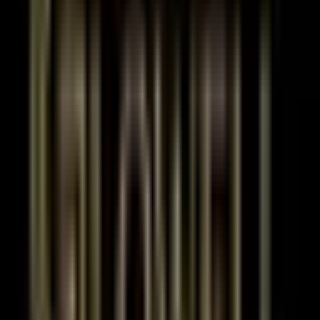
Bulunduğu Kat
6
Kat Sayısı
2 Oda
Oda Sayısı
21 Ve Üzeri
Bina Yaşı
İlan Numarası
19430258
İlan Güncelleme Tarihi
17 Haziran 2026
Kategori
Kiralık Ofis
Isıtma Tipi
Merkezi Doğalgaz
Otopark
Yok
Kullanım Durumu
Boş
Site İçerisinde
Hayır
Banyo Sayısı
Yok
Tapu Durumu
Kat Mülkiyeti
Asansör
Var