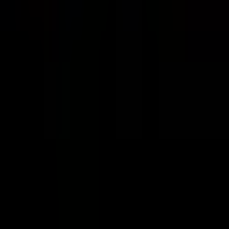
1 Oda
·
120 m²
·
1. Kat
·
08.08.2026
40.000 ₺
Ank Çank Tunalı Hilmi Cadde Cepheli 420
M2 Kiralık İşyeri/mağaza
Ankara, Çankaya
5+ Oda
·
420 m²
·
Düz Giriş (Zemin)
·
08.08.2026
420.000 ₺
Tunalı'da Elizin Pastanesi Karşısı 2+
Sekreterya Kiralık İşyeri
Ankara, Çankaya
2 Oda
·
61 m²
·
4. Kat
·
08.08.2026
42.500 ₺
Komşu Bölgeler
Komşu İller
Eskişehir Kiralık Ofis
Konya Kiralık Ofis
Aksaray Kiralık Ofis
Bolu
Kiralık Ofis
Kırşehir Kiralık Ofis
Kırıkkale Kiralık Ofis
Çankırı
Kiralık Ofis