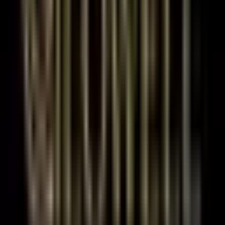
Tunalı'da Elizin Pastanesi Karşısı 2+
Sekreterya Kiralık İşyeri Açıklaması
 Ankara’nın en işlek ve en değerli noktalarından biri olan Tunalı
Hilmi Caddesi üzerinde, Elizin Pastanesi karşısında konumlanan bu
işyeri; merkezi lokasyonu ve ulaşım kolaylığı ile işinizi bir üst
seviyeye taşıyor!

2 + Sekreterya kullanımına uygun

İş hanı içerisinde, düzenli ve güvenli yapı

8 katlı binanın 4. katı

Ön cephe – ferah ve aydınlık çalışma alanı

Merkezi ısıtma sistemi

Asansörlü bina