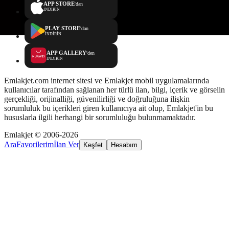
APP STORE
'dan
İNDİRİN
PLAY STORE
'dan
İNDİRİN
APP GALLERY
'den
İNDİRİN
Emlakjet.com internet sitesi ve Emlakjet mobil uygulamalarında
kullanıcılar tarafından sağlanan her türlü ilan, bilgi, içerik ve görselin
gerçekliği, orijinalliği, güvenilirliği ve doğruluğuna ilişkin
sorumluluk bu içerikleri giren kullanıcıya ait olup, Emlakjet'in bu
hususlarla ilgili herhangi bir sorumluluğu bulunmamaktadır.
Emlakjet © 2006-2026
Ara
Favorilerim
İlan Ver
Keşfet
Hesabım