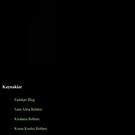
Taşınmaz Ticari Yetki Belgesi
:
0603610
Barbaros
Benzeri Diğer Mahalleler
Mustafa Kemal Mahallesi Kiralık Ofis İlanları
Meşrutiyet Mahallesi
Kiralık Ofis İlanları
Eti Mahallesi Kiralık Ofis İlanları
Kavaklıdere
Mahallesi Kiralık Ofis İlanları
Korkutreis Mahallesi Kiralık Ofis
İlanları
100.yıl Mahallesi Kiralık Ofis İlanları
Kızılay Mahallesi
Kiralık Ofis İlanları
Kızılırmak Mahallesi Kiralık Ofis
İlanları
Büyükesat Mahallesi Kiralık Ofis İlanları
Cevizlidere
Mahallesi Kiralık Ofis İlanları
Cumhuriyet Mahallesi Kiralık Ofis
İlanları
Yıldızevler Mahallesi Kiralık Ofis İlanları
Aziziye Mahallesi
Kiralık Ofis İlanları
Birlik Mahallesi Kiralık Ofis İlanları
46.000 ₺
Cem KOÇYİĞİT | GLOWELL REAL ESTATE GROUP
Ara
Kaynaklar
Emlakjet Blog
Satın Alma Rehberi
Kiralama Rehberi
Konut Kredisi Rehberi