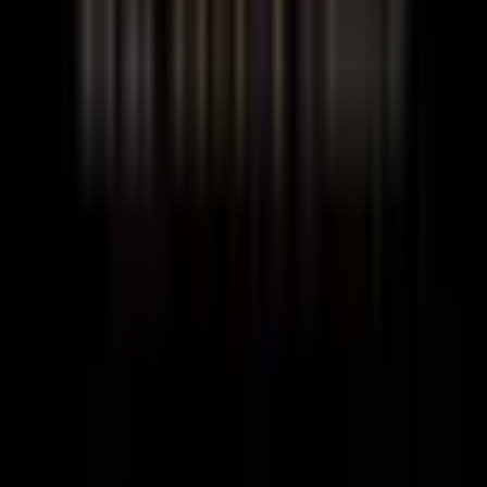
Ofis Kullanımınıza Hazır
Öne Çıkan
Özellikler
Konum Bilgisi
Net 59 m² kullanım alanı
Barbaros Mahallesi, Çankaya, Ankara
4. katta; asansörlü, güvenli bina
Merkezi doğalgaz ile ekonomik ve konforlu ısıtma
Boş, hemen kullanıma uygun
Kat mülkiyeti ile yasal güvence
Çankaya’nın İş ve Yaşam Merkezinde
Erişilebilir İş Yeri
Ofis; Kavaklıdere ve Tunalı Hilmi’ye yakın konumuyla öne çıkar.
Gümüşsoy Pasajı ve Aynalı Çarşı kısa yürüyüş mesafesindedir.
Çevredeki hastane ve eğitim kurumlarına kolay ulaşım, iş ve günlük
yaşam dengesini destekler.
İş Ortamınızda Kalite ve Esneklik
Asansörlü binanın 4. katındaki ofis, düzenli iş hanı koşullarında
çalışmak için uygundur. Merkezi doğalgaz sistemi kışın maliyet
avantajı sunar. Boş olması, hızlı taşınma ve ofis düzeninizi özgürce
planlama imkânı verir.