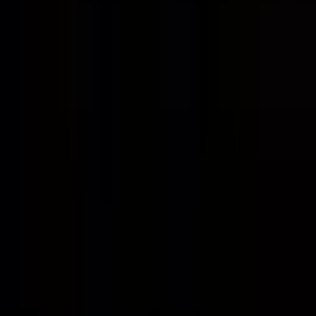
Bölgesel Deprem Tehlikesi
PGA Değeri
:
0.150
g
2
.YIL
GLOWELL REAL ESTATE GROUP
Cem KOÇYİĞİT
Tüm İlanları
CK
Ara
Mesaj Gönder
Bu emlak danışmanının ilanı Elektronik İlan Doğrulama Sistemi
(EİDS) ile doğrulanmıştır.
Taşınmaz Ticari Yetki Belgesi
:
0603610
Benzer İlanlar
Tunalı'da Kiralık İşyeri 3+1 1. Kat
Ankara, Çankaya