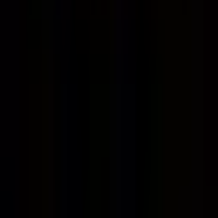
Yerinde inceleme ve bilgi için
GLOWELL REAL ESTATE
GROUP
ile iletişime geçebilirsiniz.
Harita yükleniyor...