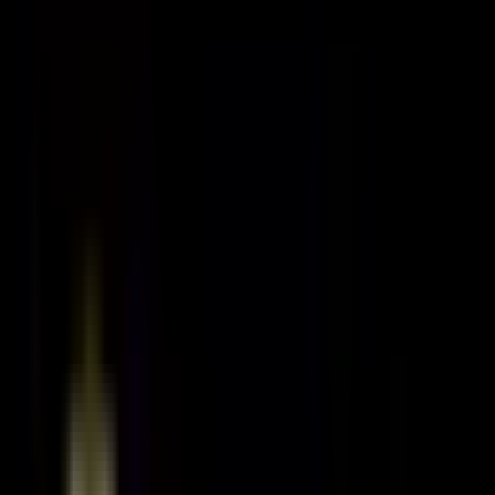
5 fotoğrafın tümünü gör
Tunalı'da Elizin Pastanesi Karşısı 2+
Sekreterya Kiralık İşyeri
Barbaros Mahallesi,
Çankaya
,
Ankara
-
Haritada Gör
46.000 ₺
İlan Bilgileri
60 m²
Brüt
59 m²
Net