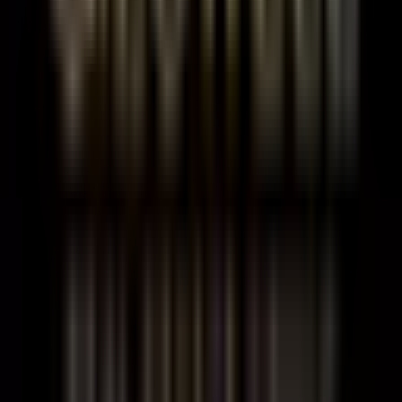

Bina yaşı: 30+

İş hanı düzeni gereği akşam saatlerinde ve pazar günleri
kapalıdır.
 Balkon bulunmamaktadır.
 Tunalı’nın yoğun yaya trafiği ve prestijli yapısı sayesinde işiniz
her zaman görünür ve ulaşılabilir olacak!
Detaylı bilgi için iletişime geçebilirsiniz.
Ankara’nın merkezi ilçesi Çankaya’da, 2 odalı kiralık ofis arayanlar
için ideal bir seçenek sunulmaktadır.
Çankaya kiralık ofis
kategorisindeki bu iş yeri, modern iş hayatınıza uygun işlevsel
özellikler ve prestijli bir konum sağlar.
Merkezi ve Güvenilir Lokasyonda 4. Kat