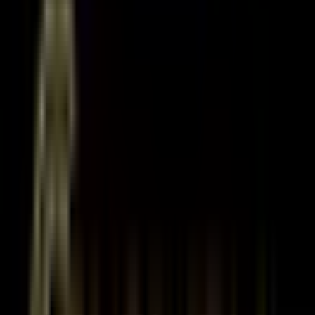
4.Kat
Bulunduğu Kat
6
Kat Sayısı
2 Oda
Oda Sayısı
21 Ve Üzeri
Bina Yaşı
60 m²
Brüt
59 m²
Net
4.Kat