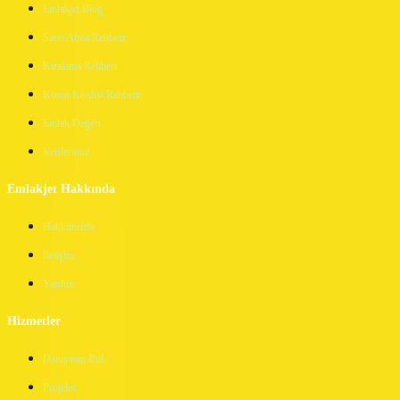
Emlakjet Blog
Satın Alma Rehberi
Kiralama Rehberi
Konut Kredisi Rehberi
Emlak Değeri
Verilerimiz
Emlakjet Hakkında
Hakkımızda
İletişim
Yardım
Hizmetler
Danışman Bul
Projeler