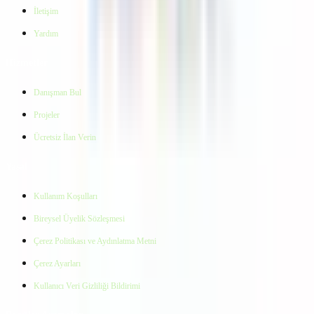
İletişim
Yardım
Hizmetler
Danışman Bul
Projeler
Ücretsiz İlan Verin
Yasal
Kullanım Koşulları
Bireysel Üyelik Sözleşmesi
Çerez Politikası ve Aydınlatma Metni
Çerez Ayarları
Kullanıcı Veri Gizliliği Bildirimi