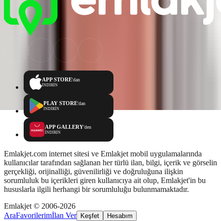
APP STORE
'dan
İNDİRİN
PLAY STORE
'dan
İNDİRİN
APP GALLERY
'den
İNDİRİN
Emlakjet.com internet sitesi ve Emlakjet mobil uygulamalarında
kullanıcılar tarafından sağlanan her türlü ilan, bilgi, içerik ve görselin
gerçekliği, orijinalliği, güvenilirliği ve doğruluğuna ilişkin
sorumluluk bu içerikleri giren kullanıcıya ait olup, Emlakjet'in bu
hususlarla ilgili herhangi bir sorumluluğu bulunmamaktadır.
Emlakjet © 2006-2026
Ara
Favorilerim
İlan Ver
Keşfet
Hesabım