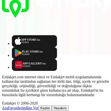
APP STORE
'dan
İNDİRİN
PLAY STORE
'dan
İNDİRİN
APP GALLERY
'den
İNDİRİN
Emlakjet.com internet sitesi ve Emlakjet mobil uygulamalarında
kullanıcılar tarafından sağlanan her türlü ilan, bilgi, içerik ve görselin
gerçekliği, orijinalliği, güvenilirliği ve doğruluğuna ilişkin
sorumluluk bu içerikleri giren kullanıcıya ait olup, Emlakjet'in bu
hususlarla ilgili herhangi bir sorumluluğu bulunmamaktadır.
Emlakjet © 2006-2026
Ara
Favorilerim
İlan Ver
Keşfet
Hesabım