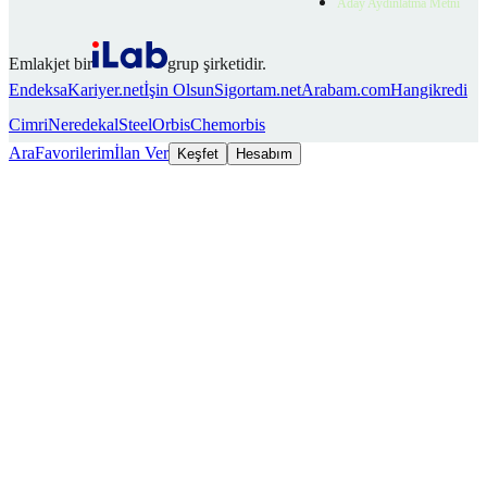
Aday Aydınlatma Metni
Emlakjet bir
grup şirketidir.
Endeksa
Kariyer.net
İşin Olsun
Sigortam.net
Arabam.com
Hangikredi
Cimri
Neredekal
SteelOrbis
Chemorbis
Ara
Favorilerim
İlan Ver
Keşfet
Hesabım