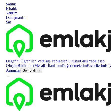
Satılık
Kiralık
Yatırım
Danışmanlar
Sat
Değerini Öğren
İlan Ver
Giriş Yap
Hesap Oluştur
Giriş Yap
Hesap
Oluştur
Bildirimler
Mesajlar
İlanlarım
Değerlemelerim
Favorilerim
Kayı
Aramalar
Geri Bildirim