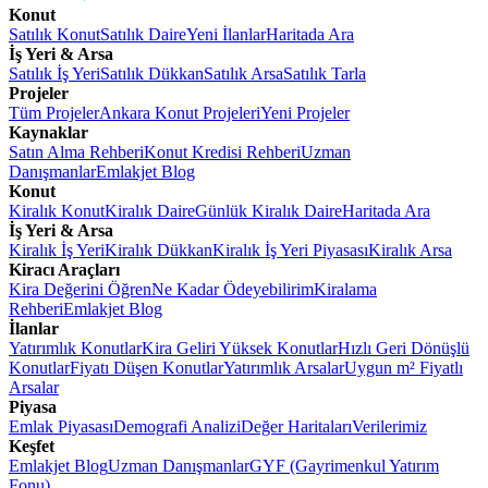
Konut
Satılık Konut
Satılık Daire
Yeni İlanlar
Haritada Ara
İş Yeri & Arsa
Satılık İş Yeri
Satılık Dükkan
Satılık Arsa
Satılık Tarla
Projeler
Tüm Projeler
Ankara Konut Projeleri
Yeni Projeler
Kaynaklar
Satın Alma Rehberi
Konut Kredisi Rehberi
Uzman
Danışmanlar
Emlakjet Blog
Konut
Kiralık Konut
Kiralık Daire
Günlük Kiralık Daire
Haritada Ara
İş Yeri & Arsa
Kiralık İş Yeri
Kiralık Dükkan
Kiralık İş Yeri Piyasası
Kiralık Arsa
Kiracı Araçları
Kira Değerini Öğren
Ne Kadar Ödeyebilirim
Kiralama
Rehberi
Emlakjet Blog
İlanlar
Yatırımlık Konutlar
Kira Geliri Yüksek Konutlar
Hızlı Geri Dönüşlü
Konutlar
Fiyatı Düşen Konutlar
Yatırımlık Arsalar
Uygun m² Fiyatlı
Arsalar
Piyasa
Emlak Piyasası
Demografi Analizi
Değer Haritaları
Verilerimiz
Keşfet
Emlakjet Blog
Uzman Danışmanlar
GYF (Gayrimenkul Yatırım
Fonu)