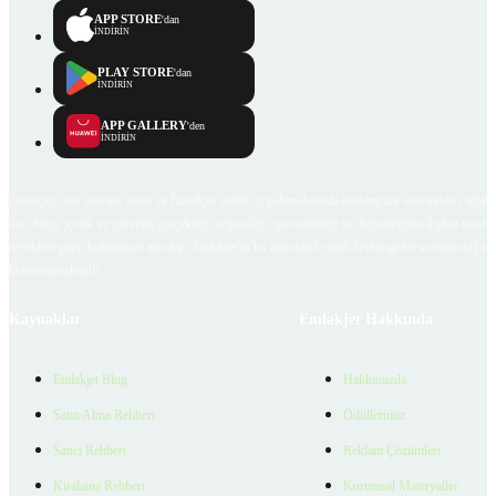
APP STORE
'dan
İNDİRİN
PLAY STORE
'dan
İNDİRİN
APP GALLERY
'den
İNDİRİN
Emlakjet.com internet sitesi ve Emlakjet mobil uygulamalarında kullanıcılar tarafından sağlana
ilan, bilgi, içerik ve görselin gerçekliği, orijinalliği, güvenilirliği ve doğruluğuna ilişkin soru
içerikleri giren kullanıcıya ait olup, Emlakjet'in bu hususlarla ilgili herhangi bir sorumluluğu
bulunmamaktadır.
Kaynaklar
Emlakjet Hakkında
Emlakjet Blog
Hakkımızda
Satın Alma Rehberi
Ödüllerimiz
Satıcı Rehberi
Reklam Çözümleri
Kiralama Rehberi
Kurumsal Materyaller