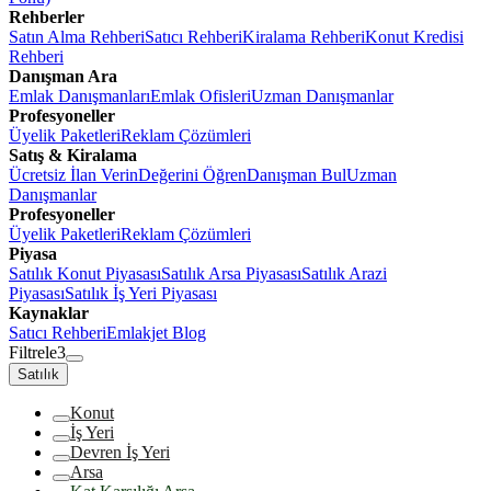
Rehberler
Satın Alma Rehberi
Satıcı Rehberi
Kiralama Rehberi
Konut Kredisi
Rehberi
Danışman Ara
Emlak Danışmanları
Emlak Ofisleri
Uzman Danışmanlar
Profesyoneller
Üyelik Paketleri
Reklam Çözümleri
Satış & Kiralama
Ücretsiz İlan Verin
Değerini Öğren
Danışman Bul
Uzman
Danışmanlar
Profesyoneller
Üyelik Paketleri
Reklam Çözümleri
Piyasa
Satılık Konut Piyasası
Satılık Arsa Piyasası
Satılık Arazi
Piyasası
Satılık İş Yeri Piyasası
Kaynaklar
Satıcı Rehberi
Emlakjet Blog
Filtrele
3
Satılık
Konut
İş Yeri
Devren İş Yeri
Arsa