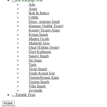
Kat Karşılığı Arsa
Ada
Arazi
Bağ & Bahçe
Çiftlik
Depo, Antrepo İzinli
Hastane (Sağlık Tesisi)
Konut+Ticaret Alanı
Konut İmarlı
Maden Ocağı
Muhtelif Arsa
Okul (Eğitim Tesisi)
Özel Kullanım
Sanayi İmarlı
Sit Alanı
Tarla
Ticari İmarlı
Toplu Konut İçin
Turizm/Konut Alanı
Turizm İmarlı
Villa İmarlı
Zeytinlik
Turistik Tesis
Kiralık