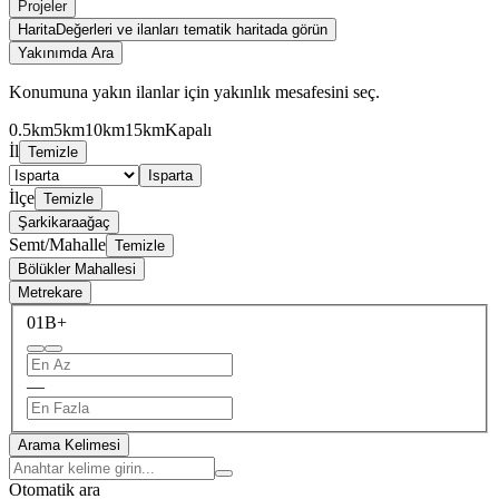
Projeler
Harita
Değerleri ve ilanları tematik haritada görün
Yakınımda Ara
Konumuna yakın ilanlar için yakınlık mesafesini seç.
0.5km
5km
10km
15km
Kapalı
İl
Temizle
Isparta
İlçe
Temizle
Şarkikaraağaç
Semt/Mahalle
Temizle
Bölükler Mahallesi
Metrekare
0
1B+
—
Arama Kelimesi
Otomatik ara