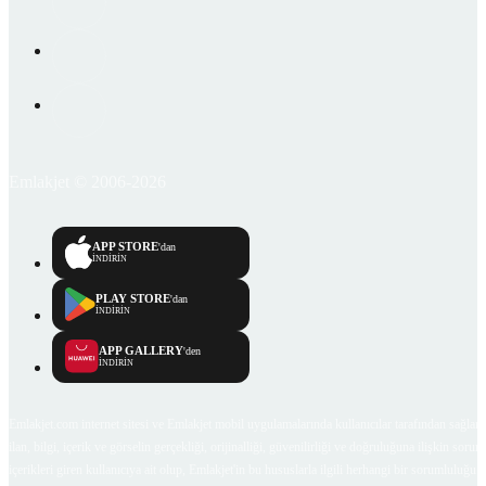
Emlakjet © 2006-2026
APP STORE
'dan
İNDİRİN
PLAY STORE
'dan
İNDİRİN
APP GALLERY
'den
İNDİRİN
Emlakjet.com internet sitesi ve Emlakjet mobil uygulamalarında kullanıcılar tarafından sağlana
ilan, bilgi, içerik ve görselin gerçekliği, orijinalliği, güvenilirliği ve doğruluğuna ilişkin soru
içerikleri giren kullanıcıya ait olup, Emlakjet'in bu hususlarla ilgili herhangi bir sorumluluğu