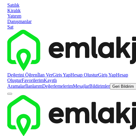
Satılık
Kiralık
Yatırım
Danışmanlar
Sat
Değerini Öğren
İlan Ver
Giriş Yap
Hesap Oluştur
Giriş Yap
Hesap
Oluştur
Favorilerim
Kayıtlı
Aramalar
İlanlarım
Değerlemelerim
Mesajlar
Bildirimler
Geri Bildirim