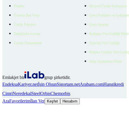
Projeler
Bireysel Üyelik Sözleşmesi
Ücretsiz İlan Verin
Çerez Politikası ve Aydınlat
Üyelik Paketleri
Çerez Ayarları
EmlakZeka Asistan
Kullanıcı Veri Gizliliği Bildi
Uzman Danışmanlar
Ziyaretçi Veri Gizliliği
Müşteri Yetkilisi Veri Gizlili
Aday Aydınlatma Metni
Emlakjet bir
grup şirketidir.
Endeksa
Kariyer.net
İşin Olsun
Sigortam.net
Arabam.com
Hangikredi
Cimri
Neredekal
SteelOrbis
Chemorbis
Ara
Favorilerim
İlan Ver
Keşfet
Hesabım