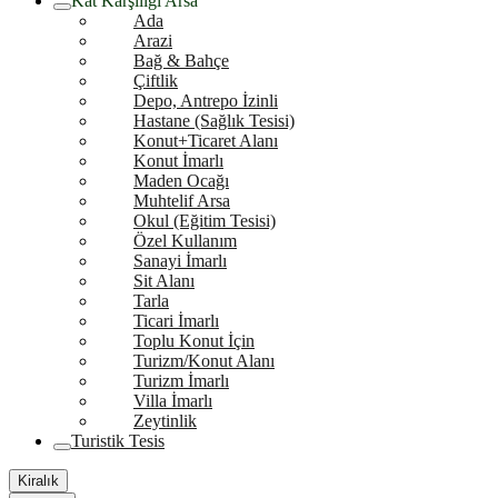
Kat Karşılığı Arsa
Ada
Arazi
Bağ & Bahçe
Çiftlik
Depo, Antrepo İzinli
Hastane (Sağlık Tesisi)
Konut+Ticaret Alanı
Konut İmarlı
Maden Ocağı
Muhtelif Arsa
Okul (Eğitim Tesisi)
Özel Kullanım
Sanayi İmarlı
Sit Alanı
Tarla
Ticari İmarlı
Toplu Konut İçin
Turizm/Konut Alanı
Turizm İmarlı
Villa İmarlı
Zeytinlik
Turistik Tesis
Kiralık