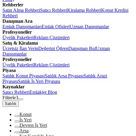
Rehberler
Satın Alma Rehberi
Satıcı Rehberi
Kiralama Rehberi
Konut Kredisi
Rehberi
Danışman Ara
Emlak Danışmanları
Emlak Ofisleri
Uzman Danışmanlar
Profesyoneller
Üyelik Paketleri
Reklam Çözümleri
Satış & Kiralama
Ücretsiz İlan Verin
Değerini Öğren
Danışman Bul
Uzman
Danışmanlar
Profesyoneller
Üyelik Paketleri
Reklam Çözümleri
Piyasa
Satılık Konut Piyasası
Satılık Arsa Piyasası
Satılık Arazi
Piyasası
Satılık İş Yeri Piyasası
Kaynaklar
Satıcı Rehberi
Emlakjet Blog
Filtrele
3
Satılık
Konut
İş Yeri
Devren İş Yeri
Arsa