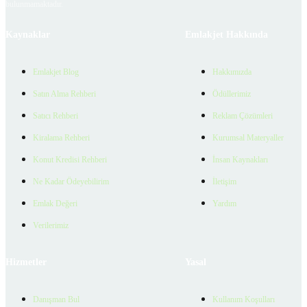
bulunmamaktadır.
Kaynaklar
Emlakjet Hakkında
Emlakjet Blog
Hakkımızda
Satın Alma Rehberi
Ödüllerimiz
Satıcı Rehberi
Reklam Çözümleri
Kiralama Rehberi
Kurumsal Materyaller
Konut Kredisi Rehberi
İnsan Kaynakları
Ne Kadar Ödeyebilirim
İletişim
Emlak Değeri
Yardım
Verilerimiz
Hizmetler
Yasal
Danışman Bul
Kullanım Koşulları