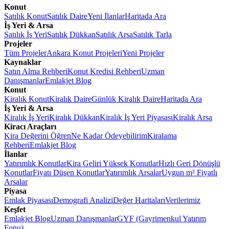
Konut
Satılık Konut
Satılık Daire
Yeni İlanlar
Haritada Ara
İş Yeri & Arsa
Satılık İş Yeri
Satılık Dükkan
Satılık Arsa
Satılık Tarla
Projeler
Tüm Projeler
Ankara Konut Projeleri
Yeni Projeler
Kaynaklar
Satın Alma Rehberi
Konut Kredisi Rehberi
Uzman
Danışmanlar
Emlakjet Blog
Konut
Kiralık Konut
Kiralık Daire
Günlük Kiralık Daire
Haritada Ara
İş Yeri & Arsa
Kiralık İş Yeri
Kiralık Dükkan
Kiralık İş Yeri Piyasası
Kiralık Arsa
Kiracı Araçları
Kira Değerini Öğren
Ne Kadar Ödeyebilirim
Kiralama
Rehberi
Emlakjet Blog
İlanlar
Yatırımlık Konutlar
Kira Geliri Yüksek Konutlar
Hızlı Geri Dönüşlü
Konutlar
Fiyatı Düşen Konutlar
Yatırımlık Arsalar
Uygun m² Fiyatlı
Arsalar
Piyasa
Emlak Piyasası
Demografi Analizi
Değer Haritaları
Verilerimiz
Keşfet
Emlakjet Blog
Uzman Danışmanlar
GYF (Gayrimenkul Yatırım
Fonu)