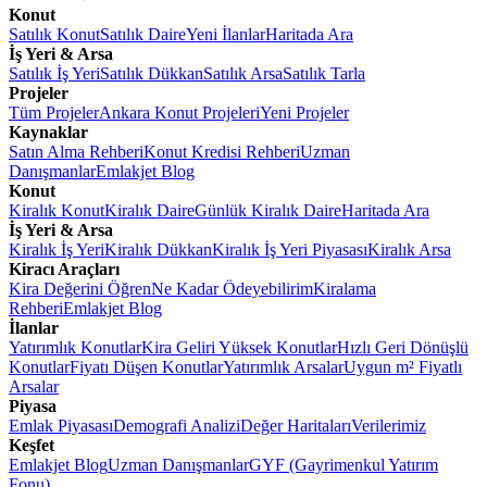
Konut
Satılık Konut
Satılık Daire
Yeni İlanlar
Haritada Ara
İş Yeri & Arsa
Satılık İş Yeri
Satılık Dükkan
Satılık Arsa
Satılık Tarla
Projeler
Tüm Projeler
Ankara Konut Projeleri
Yeni Projeler
Kaynaklar
Satın Alma Rehberi
Konut Kredisi Rehberi
Uzman
Danışmanlar
Emlakjet Blog
Konut
Kiralık Konut
Kiralık Daire
Günlük Kiralık Daire
Haritada Ara
İş Yeri & Arsa
Kiralık İş Yeri
Kiralık Dükkan
Kiralık İş Yeri Piyasası
Kiralık Arsa
Kiracı Araçları
Kira Değerini Öğren
Ne Kadar Ödeyebilirim
Kiralama
Rehberi
Emlakjet Blog
İlanlar
Yatırımlık Konutlar
Kira Geliri Yüksek Konutlar
Hızlı Geri Dönüşlü
Konutlar
Fiyatı Düşen Konutlar
Yatırımlık Arsalar
Uygun m² Fiyatlı
Arsalar
Piyasa
Emlak Piyasası
Demografi Analizi
Değer Haritaları
Verilerimiz
Keşfet
Emlakjet Blog
Uzman Danışmanlar
GYF (Gayrimenkul Yatırım
Fonu)