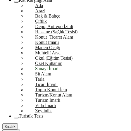
Kat Karşılığı Arsa
Ada
Arazi
Bağ & Bahçe
Çiftlik
Depo, Antrepo İzinli
Hastane (Sağlık Tesisi)
Konut+Ticaret Alanı
Konut İmarlı
Maden Ocağı
Muhtelif Arsa
Okul (Eğitim Tesisi)
Özel Kullanım
Sanayi İmarlı
Sit Alanı
Tarla
Ticari İmarlı
Toplu Konut İçin
Turizm/Konut Alanı
Turizm İmarlı
Villa İmarlı
Zeytinlik
Turistik Tesis
Kiralık