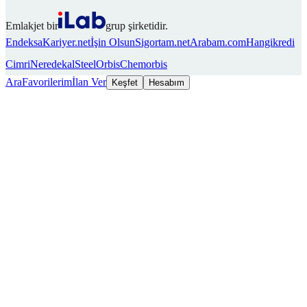
Emlakjet bir
grup şirketidir.
Endeksa
Kariyer.net
İşin Olsun
Sigortam.net
Arabam.com
Hangikredi
Cimri
Neredekal
SteelOrbis
Chemorbis
Ara
Favorilerim
İlan Ver
Keşfet
Hesabım