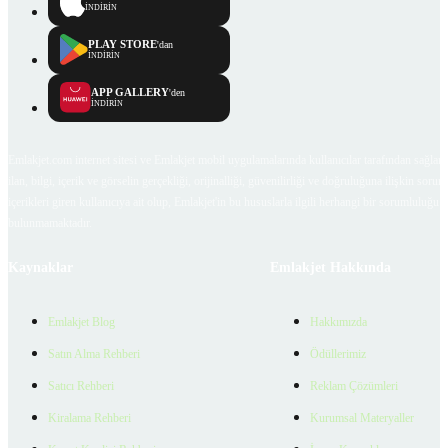
İNDİRİN
PLAY STORE
'dan
İNDİRİN
APP GALLERY
'den
İNDİRİN
Emlakjet.com internet sitesi ve Emlakjet mobil uygulamalarında kullanıcılar tarafından sağlana
ilan, bilgi, içerik ve görselin gerçekliği, orijinalliği, güvenilirliği ve doğruluğuna ilişkin soru
içerikleri giren kullanıcıya ait olup, Emlakjet'in bu hususlarla ilgili herhangi bir sorumluluğu
bulunmamaktadır.
Kaynaklar
Emlakjet Hakkında
Emlakjet Blog
Hakkımızda
Satın Alma Rehberi
Ödüllerimiz
Satıcı Rehberi
Reklam Çözümleri
Kiralama Rehberi
Kurumsal Materyaller