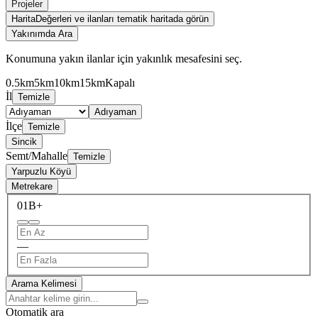
Projeler
Harita
Değerleri ve ilanları tematik haritada görün
Yakınımda Ara
Konumuna yakın ilanlar için yakınlık mesafesini seç.
0.5km
5km
10km
15km
Kapalı
İl
Temizle
Adıyaman
İlçe
Temizle
Sincik
Semt/Mahalle
Temizle
Yarpuzlu Köyü
Metrekare
0
1B+
—
Arama Kelimesi
Otomatik ara