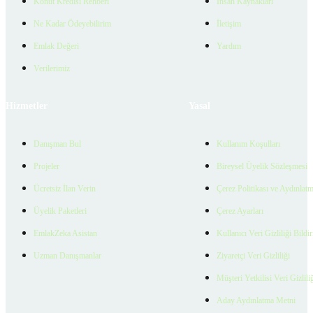
Konut Kredisi Rehberi
İnsan Kaynakları
Ne Kadar Ödeyebilirim
İletişim
Emlak Değeri
Yardım
Verilerimiz
Hizmetler
Yasal
Danışman Bul
Kullanım Koşulları
Projeler
Bireysel Üyelik Sözleşmesi
Ücretsiz İlan Verin
Çerez Politikası ve Aydınlat
Üyelik Paketleri
Çerez Ayarları
EmlakZeka Asistan
Kullanıcı Veri Gizliliği Bildi
Uzman Danışmanlar
Ziyaretçi Veri Gizliliği
Müşteri Yetkilisi Veri Gizlili
Aday Aydınlatma Metni