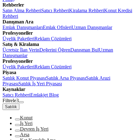
Rehberler
Satın Alma Rehberi
Satıcı Rehberi
Kiralama Rehberi
Konut Kredisi
Rehberi
Danışman Ara
Emlak Danışmanları
Emlak Ofisleri
Uzman Danışmanlar
Profesyoneller
Üyelik Paketleri
Reklam Çözümleri
Satış & Kiralama
Ücretsiz İlan Verin
Değerini Öğren
Danışman Bul
Uzman
Danışmanlar
Profesyoneller
Üyelik Paketleri
Reklam Çözümleri
Piyasa
Satılık Konut Piyasası
Satılık Arsa Piyasası
Satılık Arazi
Piyasası
Satılık İş Yeri Piyasası
Kaynaklar
Satıcı Rehberi
Emlakjet Blog
Filtrele
3
Satılık
Konut
İş Yeri
Devren İş Yeri
Arsa