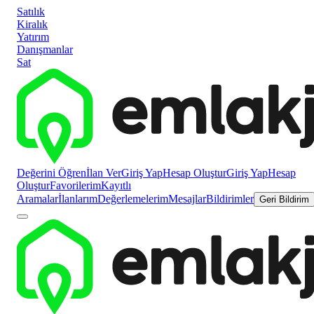
Satılık
Kiralık
Yatırım
Danışmanlar
Sat
Değerini Öğren
İlan Ver
Giriş Yap
Hesap Oluştur
Giriş Yap
Hesap
Oluştur
Favorilerim
Kayıtlı
Aramalar
İlanlarım
Değerlemelerim
Mesajlar
Bildirimler
Geri Bildirim