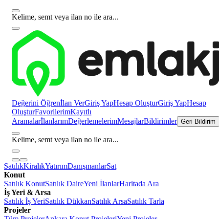
Kelime, semt veya ilan no ile ara...
Değerini Öğren
İlan Ver
Giriş Yap
Hesap Oluştur
Giriş Yap
Hesap
Oluştur
Favorilerim
Kayıtlı
Aramalar
İlanlarım
Değerlemelerim
Mesajlar
Bildirimler
Geri Bildirim
Kelime, semt veya ilan no ile ara...
Satılık
Kiralık
Yatırım
Danışmanlar
Sat
Konut
Satılık Konut
Satılık Daire
Yeni İlanlar
Haritada Ara
İş Yeri & Arsa
Satılık İş Yeri
Satılık Dükkan
Satılık Arsa
Satılık Tarla
Projeler
Tüm Projeler
Ankara Konut Projeleri
Yeni Projeler