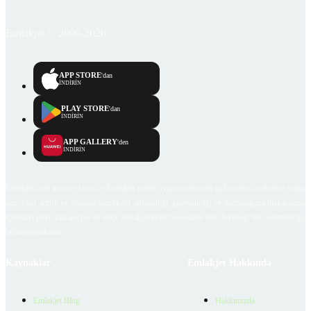
Emlakjet © 2006-2026
APP STORE
'dan
İNDİRİN
PLAY STORE
'dan
İNDİRİN
APP GALLERY
'den
İNDİRİN
Emlakjet.com internet sitesi ve Emlakjet mobil uygulamalarında kullanıcılar tarafından sağlana
ilan, bilgi, içerik ve görselin gerçekliği, orijinalliği, güvenilirliği ve doğruluğuna ilişkin soru
içerikleri giren kullanıcıya ait olup, Emlakjet'in bu hususlarla ilgili herhangi bir sorumluluğu
bulunmamaktadır.
Kaynaklar
Emlakjet Hakkında
Emlakjet Blog
Hakkımızda