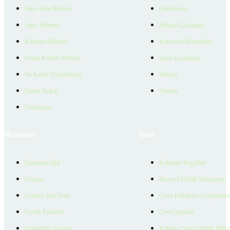
Satın Alma Rehberi
Ödüllerimiz
Satıcı Rehberi
Reklam Çözümleri
Kiralama Rehberi
Kurumsal Materyaller
Konut Kredisi Rehberi
İnsan Kaynakları
Ne Kadar Ödeyebilirim
İletişim
Emlak Değeri
Yardım
Verilerimiz
Hizmetler
Yasal
Danışman Bul
Kullanım Koşulları
Projeler
Bireysel Üyelik Sözleşmesi
Ücretsiz İlan Verin
Çerez Politikası ve Aydınlat
Üyelik Paketleri
Çerez Ayarları
EmlakZeka Asistan
Kullanıcı Veri Gizliliği Bildi