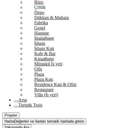
Büro
Çiftlik
Depo
Dükkan & Mağaza
Fabrika
Genel
Hastane
İmalathane
İşhanı
İşhanı Katı
Kafe & Bar
Kıraathane
Müstakil İş yeri
Ofis
Plaza
Plaza Katı
Residence Katı & Ofisi
Restaurant
Villa (İş yeri)
Arsa
Turistik Tesis
Projeler
Harita
Değerleri ve ilanları tematik haritada görün
Yakınımda Ara