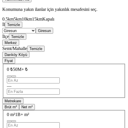
Konumuna yakın ilanlar için yakınlık mesafesini seç.
0.5km
5km
10km
15km
Kapalı
İl
Temizle
Giresun
İlçe
Temizle
Merkez
Semt/Mahalle
Temizle
Darıköy Köyü
Fiyat
0 ₺
50M+ ₺
—
Metrekare
Brüt m²
Net m²
0 m²
1B+ m²