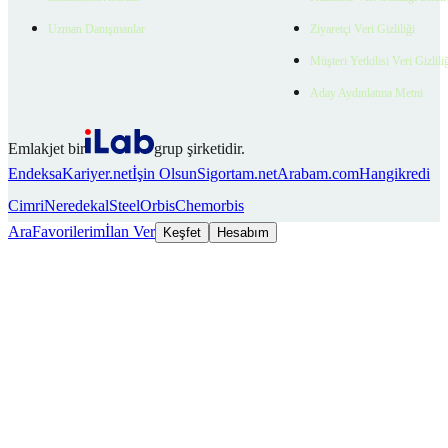
Uzman Danışmanlar
Ziyaretçi Veri Gizliliği
Müşteri Yetkilisi Veri Gizlili
Aday Aydınlatma Metni
Emlakjet bir
grup şirketidir.
Endeksa
Kariyer.net
İşin Olsun
Sigortam.net
Arabam.com
Hangikredi
Cimri
Neredekal
SteelOrbis
Chemorbis
Ara
Favorilerim
İlan Ver
Keşfet
Hesabım