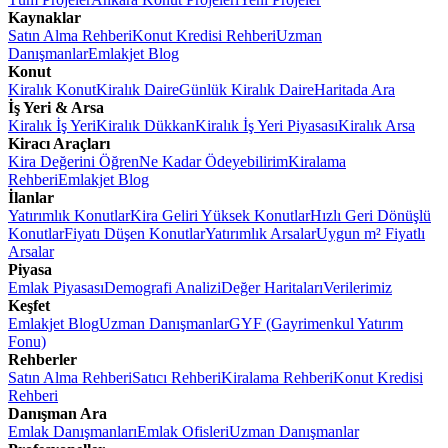
Kaynaklar
Satın Alma Rehberi
Konut Kredisi Rehberi
Uzman
Danışmanlar
Emlakjet Blog
Konut
Kiralık Konut
Kiralık Daire
Günlük Kiralık Daire
Haritada Ara
İş Yeri & Arsa
Kiralık İş Yeri
Kiralık Dükkan
Kiralık İş Yeri Piyasası
Kiralık Arsa
Kiracı Araçları
Kira Değerini Öğren
Ne Kadar Ödeyebilirim
Kiralama
Rehberi
Emlakjet Blog
İlanlar
Yatırımlık Konutlar
Kira Geliri Yüksek Konutlar
Hızlı Geri Dönüşlü
Konutlar
Fiyatı Düşen Konutlar
Yatırımlık Arsalar
Uygun m² Fiyatlı
Arsalar
Piyasa
Emlak Piyasası
Demografi Analizi
Değer Haritaları
Verilerimiz
Keşfet
Emlakjet Blog
Uzman Danışmanlar
GYF (Gayrimenkul Yatırım
Fonu)
Rehberler
Satın Alma Rehberi
Satıcı Rehberi
Kiralama Rehberi
Konut Kredisi
Rehberi
Danışman Ara
Emlak Danışmanları
Emlak Ofisleri
Uzman Danışmanlar