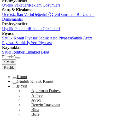
Profesyoneller
Üyelik Paketleri
Reklam Çözümleri
Satış & Kiralama
Ücretsiz İlan Verin
Değerini Öğren
Danışman Bul
Uzman
Danışmanlar
Profesyoneller
Üyelik Paketleri
Reklam Çözümleri
Piyasa
Satılık Konut Piyasası
Satılık Arsa Piyasası
Satılık Arazi
Piyasası
Satılık İş Yeri Piyasası
Kaynaklar
Satıcı Rehberi
Emlakjet Blog
Filtrele
3
Satılık
Kiralık
Konut
Günlük Kiralık Konut
İş Yeri
Apartman Dairesi
Atölye
AVM
Benzin İstasyonu
Bina
Büfe