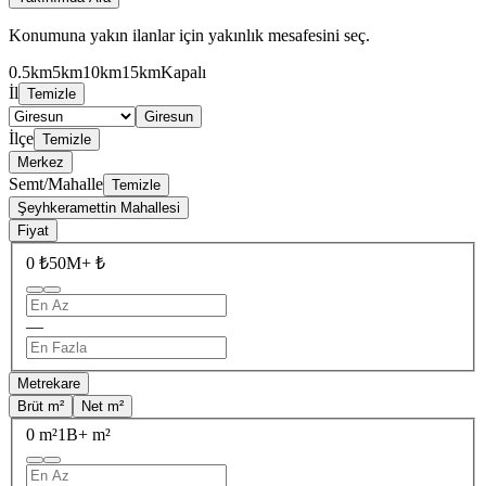
Konumuna yakın ilanlar için yakınlık mesafesini seç.
0.5km
5km
10km
15km
Kapalı
İl
Temizle
Giresun
İlçe
Temizle
Merkez
Semt/Mahalle
Temizle
Şeyhkeramettin Mahallesi
Fiyat
0 ₺
50M+ ₺
—
Metrekare
Brüt m²
Net m²
0 m²
1B+ m²