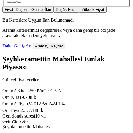
Fiyatı Düşen
Güncel İlan
Düşük Fiyat
Yüksek Fiyat
Bu Kriterlere Uygun İlan Bulunamadı
Arama kriterlerinizi değiştirerek veya daha geniş bir bölgede
arayarak tekrar deneyebilirsiniz.
Daha Geniş Ara
Aramayı Kaydet
Şeyhkeramettin Mahallesi Emlak
Piyasası
Güncel fiyat verileri
Ort. m² Kirası
259 ₺/m²
+
91.5
%
Ort. Kira
19.708 ₺
Ort. m² Fiyatı
24.012 ₺/m²
-24.1
%
Ort. Fiyat
2.377.188 ₺
Geri dönüş süresi
10 yıl
Getiri
%12.96
Şeyhkeramettin Mahallesi