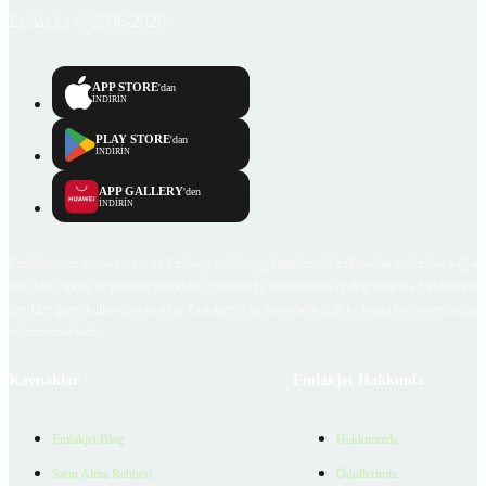
Emlakjet © 2006-2026
APP STORE
'dan
İNDİRİN
PLAY STORE
'dan
İNDİRİN
APP GALLERY
'den
İNDİRİN
Emlakjet.com internet sitesi ve Emlakjet mobil uygulamalarında kullanıcılar tarafından sağlana
ilan, bilgi, içerik ve görselin gerçekliği, orijinalliği, güvenilirliği ve doğruluğuna ilişkin soru
içerikleri giren kullanıcıya ait olup, Emlakjet'in bu hususlarla ilgili herhangi bir sorumluluğu
bulunmamaktadır.
Kaynaklar
Emlakjet Hakkında
Emlakjet Blog
Hakkımızda
Satın Alma Rehberi
Ödüllerimiz