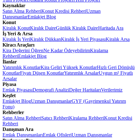
Kaynaklar
Satın Alma Rehberi
Konut Kredisi Rehberi
Uzman
Danışmanlar
Emlakjet Blog
Konut
Kiralık Konut
Kiralık Daire
Günlük Kiralık Daire
Haritada Ara
İş Yeri & Arsa
Kiralık İş Yeri
Kiralık Dükkan
Kiralık İş Yeri Piyasası
Kiralık Arsa
Kiracı Araçları
Kira Değerini Öğren
Ne Kadar Ödeyebilirim
Kiralama
Rehberi
Emlakjet Blog
İlanlar
Yatırımlık Konutlar
Kira Geliri Yüksek Konutlar
Hızlı Geri Dönüşlü
Konutlar
Fiyatı Düşen Konutlar
Yatırımlık Arsalar
Uygun m² Fiyatlı
Arsalar
Piyasa
Emlak Piyasası
Demografi Analizi
Değer Haritaları
Verilerimiz
Keşfet
Emlakjet Blog
Uzman Danışmanlar
GYF (Gayrimenkul Yatırım
Fonu)
Rehberler
Satın Alma Rehberi
Satıcı Rehberi
Kiralama Rehberi
Konut Kredisi
Rehberi
Danışman Ara
Emlak Danışmanları
Emlak Ofisleri
Uzman Danışmanlar