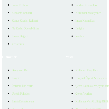
Satıcı Rehberi
Reklam Çözümleri
Kiralama Rehberi
Kurumsal Materyaller
Konut Kredisi Rehberi
İnsan Kaynakları
Ne Kadar Ödeyebilirim
İletişim
Emlak Değeri
Yardım
Verilerimiz
Hizmetler
Yasal
Danışman Bul
Kullanım Koşulları
Projeler
Bireysel Üyelik Sözleşmesi
Ücretsiz İlan Verin
Çerez Politikası ve Aydınlat
Üyelik Paketleri
Çerez Ayarları
EmlakZeka Asistan
Kullanıcı Veri Gizliliği Bildi