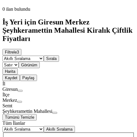
0
ilan bulundu
İş Yeri için Giresun Merkez
Şeyhkeramettin Mahallesi Kiralık Çiftlik
Fiyatları
Filtrele
3
Sırala
Görünüm
Harita
Kaydet
Paylaş
İl
Giresun
İlçe
Merkez
Semt
Şeyhkeramettin Mahallesi
Tümünü Temizle
Tüm İlanlar
Akıllı Sıralama