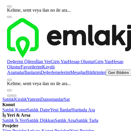
Kelime, semt veya ilan no ile ara...
Değerini Öğren
İlan Ver
Giriş Yap
Hesap Oluştur
Giriş Yap
Hesap
Oluştur
Favorilerim
Kayıtlı
Aramalar
İlanlarım
Değerlemelerim
Mesajlar
Bildirimler
Geri Bildirim
Kelime, semt veya ilan no ile ara...
Satılık
Kiralık
Yatırım
Danışmanlar
Sat
Konut
Satılık Konut
Satılık Daire
Yeni İlanlar
Haritada Ara
İş Yeri & Arsa
Satılık İş Yeri
Satılık Dükkan
Satılık Arsa
Satılık Tarla
Projeler
Tüm Projeler
Ankara Konut Projeleri
Yeni Projeler