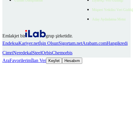
Uzman Danışmanlar
Ziyaretçi Veri Gizliliği
Müşteri Yetkilisi Veri Gizlili
Aday Aydınlatma Metni
Emlakjet bir
grup şirketidir.
Endeksa
Kariyer.net
İşin Olsun
Sigortam.net
Arabam.com
Hangikredi
Cimri
Neredekal
SteelOrbis
Chemorbis
Ara
Favorilerim
İlan Ver
Keşfet
Hesabım