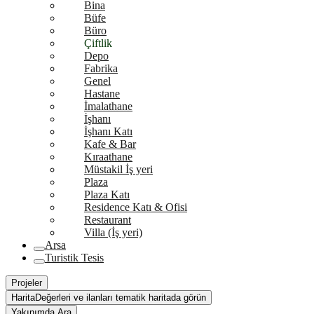
Bina
Büfe
Büro
Çiftlik
Depo
Fabrika
Genel
Hastane
İmalathane
İşhanı
İşhanı Katı
Kafe & Bar
Kıraathane
Müstakil İş yeri
Plaza
Plaza Katı
Residence Katı & Ofisi
Restaurant
Villa (İş yeri)
Arsa
Turistik Tesis
Projeler
Harita
Değerleri ve ilanları tematik haritada görün
Yakınımda Ara