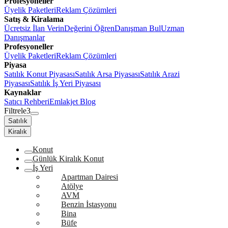
Profesyoneller
Üyelik Paketleri
Reklam Çözümleri
Satış & Kiralama
Ücretsiz İlan Verin
Değerini Öğren
Danışman Bul
Uzman
Danışmanlar
Profesyoneller
Üyelik Paketleri
Reklam Çözümleri
Piyasa
Satılık Konut Piyasası
Satılık Arsa Piyasası
Satılık Arazi
Piyasası
Satılık İş Yeri Piyasası
Kaynaklar
Satıcı Rehberi
Emlakjet Blog
Filtrele
3
Satılık
Kiralık
Konut
Günlük Kiralık Konut
İş Yeri
Apartman Dairesi
Atölye
AVM
Benzin İstasyonu
Bina
Büfe