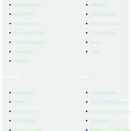
Satın Alma Rehberi
Ödüllerimiz
Satıcı Rehberi
Reklam Çözümleri
Kiralama Rehberi
Kurumsal Materyaller
Konut Kredisi Rehberi
İnsan Kaynakları
Ne Kadar Ödeyebilirim
İletişim
Emlak Değeri
Yardım
Verilerimiz
Hizmetler
Yasal
Danışman Bul
Kullanım Koşulları
Projeler
Bireysel Üyelik Sözleşmesi
Ücretsiz İlan Verin
Çerez Politikası ve Aydınlat
Üyelik Paketleri
Çerez Ayarları
EmlakZeka Asistan
Kullanıcı Veri Gizliliği Bildi