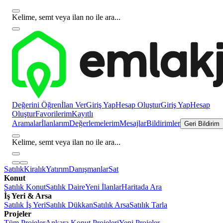
Kelime, semt veya ilan no ile ara...
Değerini Öğren
İlan Ver
Giriş Yap
Hesap Oluştur
Giriş Yap
Hesap
Oluştur
Favorilerim
Kayıtlı
Aramalar
İlanlarım
Değerlemelerim
Mesajlar
Bildirimler
Geri Bildirim
Kelime, semt veya ilan no ile ara...
Satılık
Kiralık
Yatırım
Danışmanlar
Sat
Konut
Satılık Konut
Satılık Daire
Yeni İlanlar
Haritada Ara
İş Yeri & Arsa
Satılık İş Yeri
Satılık Dükkan
Satılık Arsa
Satılık Tarla
Projeler
Tüm Projeler
Ankara Konut Projeleri
Yeni Projeler