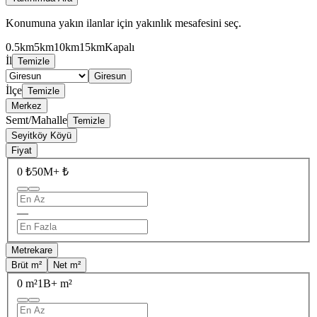
Konumuna yakın ilanlar için yakınlık mesafesini seç.
0.5km
5km
10km
15km
Kapalı
İl
Temizle
Giresun
İlçe
Temizle
Merkez
Semt/Mahalle
Temizle
Seyitköy Köyü
Fiyat
0 ₺
50M+ ₺
—
Metrekare
Brüt m²
Net m²
0 m²
1B+ m²