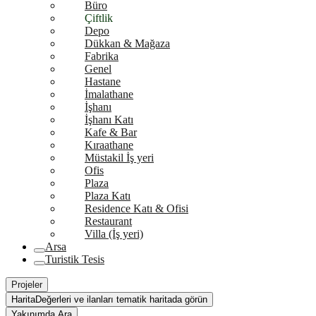
Büro
Çiftlik
Depo
Dükkan & Mağaza
Fabrika
Genel
Hastane
İmalathane
İşhanı
İşhanı Katı
Kafe & Bar
Kıraathane
Müstakil İş yeri
Ofis
Plaza
Plaza Katı
Residence Katı & Ofisi
Restaurant
Villa (İş yeri)
Arsa
Turistik Tesis
Projeler
Harita
Değerleri ve ilanları tematik haritada görün
Yakınımda Ara