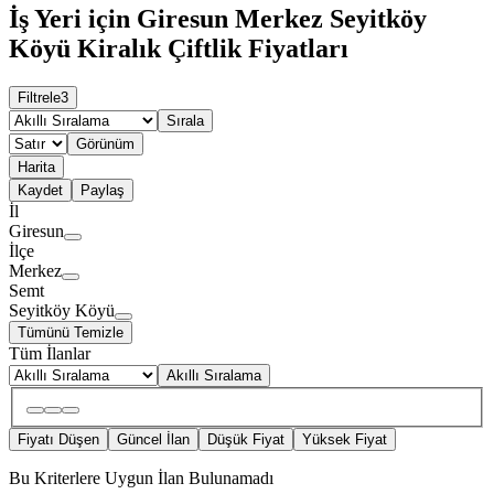
İş Yeri için Giresun Merkez Seyitköy
Köyü Kiralık Çiftlik Fiyatları
Filtrele
3
Sırala
Görünüm
Harita
Kaydet
Paylaş
İl
Giresun
İlçe
Merkez
Semt
Seyitköy Köyü
Tümünü Temizle
Tüm İlanlar
Akıllı Sıralama
Fiyatı Düşen
Güncel İlan
Düşük Fiyat
Yüksek Fiyat
Bu Kriterlere Uygun İlan Bulunamadı