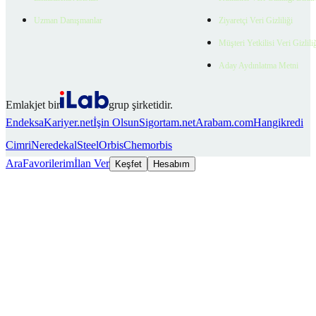
Uzman Danışmanlar
Ziyaretçi Veri Gizliliği
Müşteri Yetkilisi Veri Gizlili
Aday Aydınlatma Metni
Emlakjet bir
grup şirketidir.
Endeksa
Kariyer.net
İşin Olsun
Sigortam.net
Arabam.com
Hangikredi
Cimri
Neredekal
SteelOrbis
Chemorbis
Ara
Favorilerim
İlan Ver
Keşfet
Hesabım