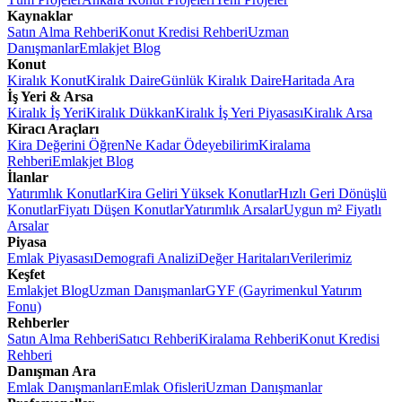
Kaynaklar
Satın Alma Rehberi
Konut Kredisi Rehberi
Uzman
Danışmanlar
Emlakjet Blog
Konut
Kiralık Konut
Kiralık Daire
Günlük Kiralık Daire
Haritada Ara
İş Yeri & Arsa
Kiralık İş Yeri
Kiralık Dükkan
Kiralık İş Yeri Piyasası
Kiralık Arsa
Kiracı Araçları
Kira Değerini Öğren
Ne Kadar Ödeyebilirim
Kiralama
Rehberi
Emlakjet Blog
İlanlar
Yatırımlık Konutlar
Kira Geliri Yüksek Konutlar
Hızlı Geri Dönüşlü
Konutlar
Fiyatı Düşen Konutlar
Yatırımlık Arsalar
Uygun m² Fiyatlı
Arsalar
Piyasa
Emlak Piyasası
Demografi Analizi
Değer Haritaları
Verilerimiz
Keşfet
Emlakjet Blog
Uzman Danışmanlar
GYF (Gayrimenkul Yatırım
Fonu)
Rehberler
Satın Alma Rehberi
Satıcı Rehberi
Kiralama Rehberi
Konut Kredisi
Rehberi
Danışman Ara
Emlak Danışmanları
Emlak Ofisleri
Uzman Danışmanlar