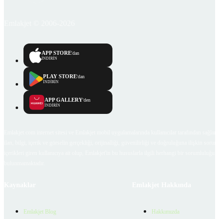
Emlakjet © 2006-2026
APP STORE
'dan
İNDİRİN
PLAY STORE
'dan
İNDİRİN
APP GALLERY
'den
İNDİRİN
Emlakjet.com internet sitesi ve Emlakjet mobil uygulamalarında kullanıcılar tarafından sağlana
ilan, bilgi, içerik ve görselin gerçekliği, orijinalliği, güvenilirliği ve doğruluğuna ilişkin soru
içerikleri giren kullanıcıya ait olup, Emlakjet'in bu hususlarla ilgili herhangi bir sorumluluğu
bulunmamaktadır.
Kaynaklar
Emlakjet Hakkında
Emlakjet Blog
Hakkımızda