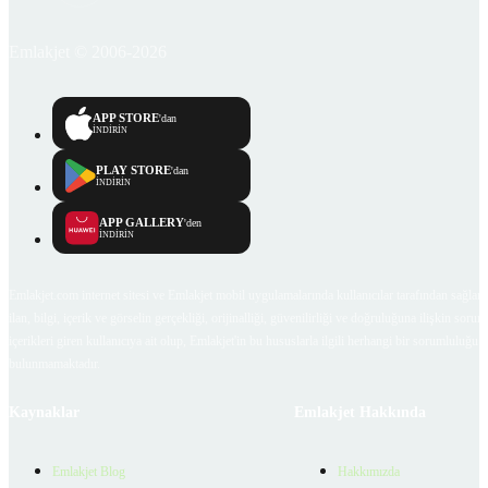
Emlakjet © 2006-2026
APP STORE
'dan
İNDİRİN
PLAY STORE
'dan
İNDİRİN
APP GALLERY
'den
İNDİRİN
Emlakjet.com internet sitesi ve Emlakjet mobil uygulamalarında kullanıcılar tarafından sağlana
ilan, bilgi, içerik ve görselin gerçekliği, orijinalliği, güvenilirliği ve doğruluğuna ilişkin soru
içerikleri giren kullanıcıya ait olup, Emlakjet'in bu hususlarla ilgili herhangi bir sorumluluğu
bulunmamaktadır.
Kaynaklar
Emlakjet Hakkında
Emlakjet Blog
Hakkımızda