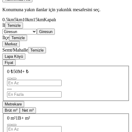
Konumuna yakın ilanlar için yakınlık mesafesini seç.
0.5km
5km
10km
15km
Kapalı
İl
Temizle
Giresun
İlçe
Temizle
Merkez
Semt/Mahalle
Temizle
Lapa Köyü
Fiyat
0 ₺
50M+ ₺
—
Metrekare
Brüt m²
Net m²
0 m²
1B+ m²