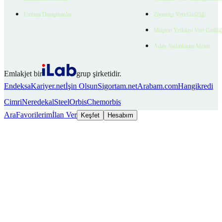
Uzman Danışmanlar
Ziyaretçi Veri Gizliliği
Müşteri Yetkilisi Veri Gizlili
Aday Aydınlatma Metni
Emlakjet bir
grup şirketidir.
Endeksa
Kariyer.net
İşin Olsun
Sigortam.net
Arabam.com
Hangikredi
Cimri
Neredekal
SteelOrbis
Chemorbis
Ara
Favorilerim
İlan Ver
Keşfet
Hesabım