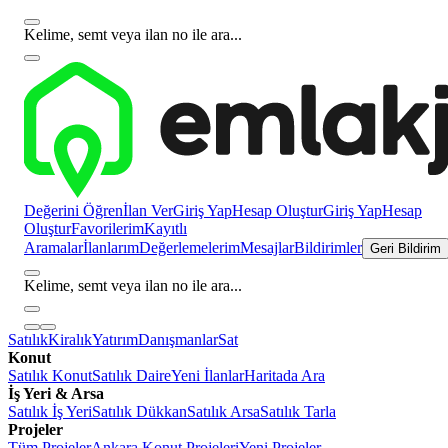
Kelime, semt veya ilan no ile ara...
Değerini Öğren
İlan Ver
Giriş Yap
Hesap Oluştur
Giriş Yap
Hesap
Oluştur
Favorilerim
Kayıtlı
Aramalar
İlanlarım
Değerlemelerim
Mesajlar
Bildirimler
Geri Bildirim
Kelime, semt veya ilan no ile ara...
Satılık
Kiralık
Yatırım
Danışmanlar
Sat
Konut
Satılık Konut
Satılık Daire
Yeni İlanlar
Haritada Ara
İş Yeri & Arsa
Satılık İş Yeri
Satılık Dükkan
Satılık Arsa
Satılık Tarla
Projeler
Tüm Projeler
Ankara Konut Projeleri
Yeni Projeler