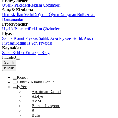
Profesyoneller
Üyelik Paketleri
Reklam Çözümleri
Satış & Kiralama
Ücretsiz İlan Verin
Değerini Öğren
Danışman Bul
Uzman
Danışmanlar
Profesyoneller
Üyelik Paketleri
Reklam Çözümleri
Piyasa
Satılık Konut Piyasası
Satılık Arsa Piyasası
Satılık Arazi
Piyasası
Satılık İş Yeri Piyasası
Kaynaklar
Satıcı Rehberi
Emlakjet Blog
Filtrele
3
Satılık
Kiralık
Konut
Günlük Kiralık Konut
İş Yeri
Apartman Dairesi
Atölye
AVM
Benzin İstasyonu
Bina
Büfe