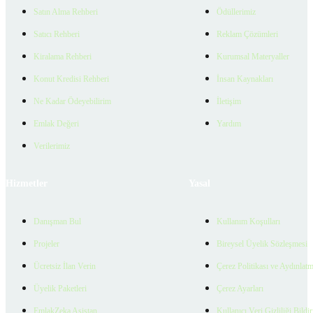
Satın Alma Rehberi
Ödüllerimiz
Satıcı Rehberi
Reklam Çözümleri
Kiralama Rehberi
Kurumsal Materyaller
Konut Kredisi Rehberi
İnsan Kaynakları
Ne Kadar Ödeyebilirim
İletişim
Emlak Değeri
Yardım
Verilerimiz
Hizmetler
Yasal
Danışman Bul
Kullanım Koşulları
Projeler
Bireysel Üyelik Sözleşmesi
Ücretsiz İlan Verin
Çerez Politikası ve Aydınlat
Üyelik Paketleri
Çerez Ayarları
EmlakZeka Asistan
Kullanıcı Veri Gizliliği Bildi