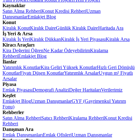
Kaynaklar
Satın Alma Rehberi
Konut Kredisi Rehberi
Uzman
Danışmanlar
Emlakjet Blog
Konut
Kiralık Konut
Kiralık Daire
Günlük Kiralık Daire
Haritada Ara
İş Yeri & Arsa
Kiralık İş Yeri
Kiralık Dükkan
Kiralık İş Yeri Piyasası
Kiralık Arsa
Kiracı Araçları
Kira Değerini Öğren
Ne Kadar Ödeyebilirim
Kiralama
Rehberi
Emlakjet Blog
İlanlar
Yatırımlık Konutlar
Kira Geliri Yüksek Konutlar
Hızlı Geri Dönüşlü
Konutlar
Fiyatı Düşen Konutlar
Yatırımlık Arsalar
Uygun m² Fiyatlı
Arsalar
Piyasa
Emlak Piyasası
Demografi Analizi
Değer Haritaları
Verilerimiz
Keşfet
Emlakjet Blog
Uzman Danışmanlar
GYF (Gayrimenkul Yatırım
Fonu)
Rehberler
Satın Alma Rehberi
Satıcı Rehberi
Kiralama Rehberi
Konut Kredisi
Rehberi
Danışman Ara
Emlak Danışmanları
Emlak Ofisleri
Uzman Danışmanlar