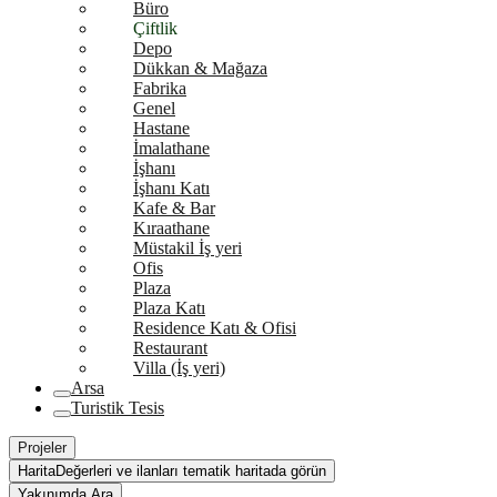
Büro
Çiftlik
Depo
Dükkan & Mağaza
Fabrika
Genel
Hastane
İmalathane
İşhanı
İşhanı Katı
Kafe & Bar
Kıraathane
Müstakil İş yeri
Ofis
Plaza
Plaza Katı
Residence Katı & Ofisi
Restaurant
Villa (İş yeri)
Arsa
Turistik Tesis
Projeler
Harita
Değerleri ve ilanları tematik haritada görün
Yakınımda Ara