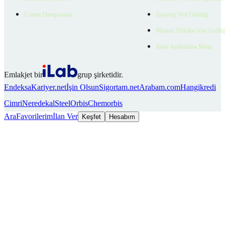
Uzman Danışmanlar
Ziyaretçi Veri Gizliliği
Müşteri Yetkilisi Veri Gizlili
Aday Aydınlatma Metni
Emlakjet bir
grup şirketidir.
Endeksa
Kariyer.net
İşin Olsun
Sigortam.net
Arabam.com
Hangikredi
Cimri
Neredekal
SteelOrbis
Chemorbis
Ara
Favorilerim
İlan Ver
Keşfet
Hesabım