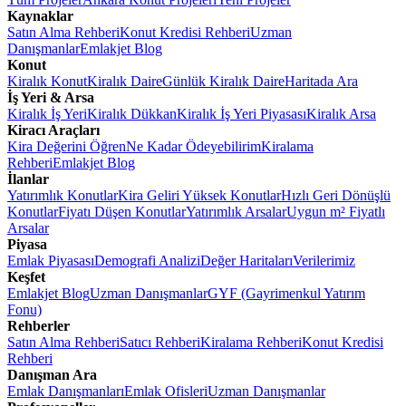
Kaynaklar
Satın Alma Rehberi
Konut Kredisi Rehberi
Uzman
Danışmanlar
Emlakjet Blog
Konut
Kiralık Konut
Kiralık Daire
Günlük Kiralık Daire
Haritada Ara
İş Yeri & Arsa
Kiralık İş Yeri
Kiralık Dükkan
Kiralık İş Yeri Piyasası
Kiralık Arsa
Kiracı Araçları
Kira Değerini Öğren
Ne Kadar Ödeyebilirim
Kiralama
Rehberi
Emlakjet Blog
İlanlar
Yatırımlık Konutlar
Kira Geliri Yüksek Konutlar
Hızlı Geri Dönüşlü
Konutlar
Fiyatı Düşen Konutlar
Yatırımlık Arsalar
Uygun m² Fiyatlı
Arsalar
Piyasa
Emlak Piyasası
Demografi Analizi
Değer Haritaları
Verilerimiz
Keşfet
Emlakjet Blog
Uzman Danışmanlar
GYF (Gayrimenkul Yatırım
Fonu)
Rehberler
Satın Alma Rehberi
Satıcı Rehberi
Kiralama Rehberi
Konut Kredisi
Rehberi
Danışman Ara
Emlak Danışmanları
Emlak Ofisleri
Uzman Danışmanlar