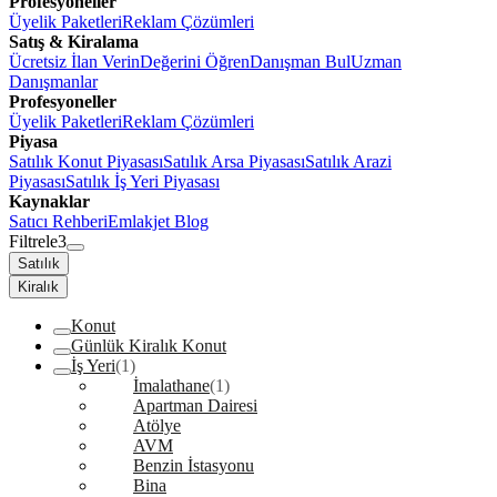
Profesyoneller
Üyelik Paketleri
Reklam Çözümleri
Satış & Kiralama
Ücretsiz İlan Verin
Değerini Öğren
Danışman Bul
Uzman
Danışmanlar
Profesyoneller
Üyelik Paketleri
Reklam Çözümleri
Piyasa
Satılık Konut Piyasası
Satılık Arsa Piyasası
Satılık Arazi
Piyasası
Satılık İş Yeri Piyasası
Kaynaklar
Satıcı Rehberi
Emlakjet Blog
Filtrele
3
Satılık
Kiralık
Konut
Günlük Kiralık Konut
İş Yeri
(1)
İmalathane
(1)
Apartman Dairesi
Atölye
AVM
Benzin İstasyonu
Bina