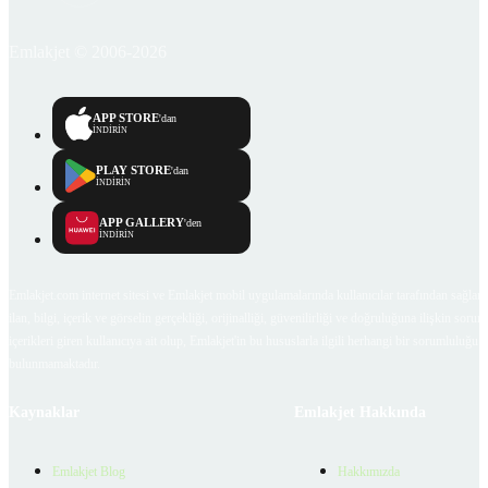
Emlakjet © 2006-2026
APP STORE
'dan
İNDİRİN
PLAY STORE
'dan
İNDİRİN
APP GALLERY
'den
İNDİRİN
Emlakjet.com internet sitesi ve Emlakjet mobil uygulamalarında kullanıcılar tarafından sağlana
ilan, bilgi, içerik ve görselin gerçekliği, orijinalliği, güvenilirliği ve doğruluğuna ilişkin soru
içerikleri giren kullanıcıya ait olup, Emlakjet'in bu hususlarla ilgili herhangi bir sorumluluğu
bulunmamaktadır.
Kaynaklar
Emlakjet Hakkında
Emlakjet Blog
Hakkımızda