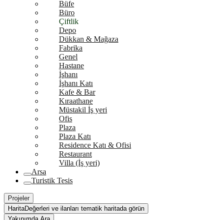
Büfe
Büro
Çiftlik
Depo
Dükkan & Mağaza
Fabrika
Genel
Hastane
İşhanı
İşhanı Katı
Kafe & Bar
Kıraathane
Müstakil İş yeri
Ofis
Plaza
Plaza Katı
Residence Katı & Ofisi
Restaurant
Villa (İş yeri)
Arsa
Turistik Tesis
Projeler
Harita
Değerleri ve ilanları tematik haritada görün
Yakınımda Ara