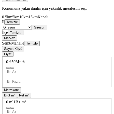
Konumuna yakın ilanlar için yakınlık mesafesini seç.
0.5km
5km
10km
15km
Kapalı
İl
Temizle
Giresun
İlçe
Temizle
Merkez
Semt/Mahalle
Temizle
Sayca Köyü
Fiyat
0 ₺
50M+ ₺
—
Metrekare
Brüt m²
Net m²
0 m²
1B+ m²