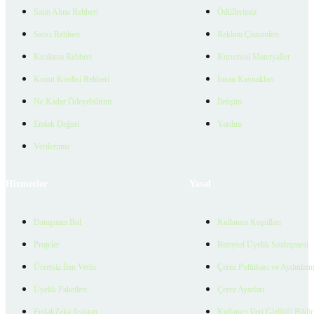
Satın Alma Rehberi
Ödüllerimiz
Satıcı Rehberi
Reklam Çözümleri
Kiralama Rehberi
Kurumsal Materyaller
Konut Kredisi Rehberi
İnsan Kaynakları
Ne Kadar Ödeyebilirim
İletişim
Emlak Değeri
Yardım
Verilerimiz
Hizmetler
Yasal
Danışman Bul
Kullanım Koşulları
Projeler
Bireysel Üyelik Sözleşmesi
Ücretsiz İlan Verin
Çerez Politikası ve Aydınlat
Üyelik Paketleri
Çerez Ayarları
EmlakZeka Asistan
Kullanıcı Veri Gizliliği Bildi