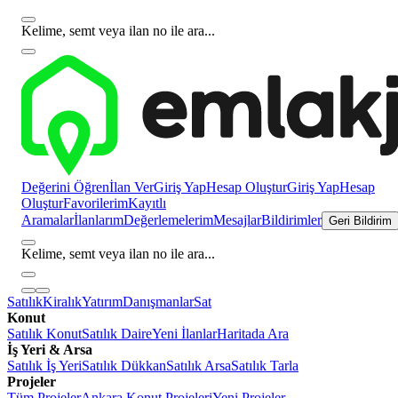
Kelime, semt veya ilan no ile ara...
Değerini Öğren
İlan Ver
Giriş Yap
Hesap Oluştur
Giriş Yap
Hesap
Oluştur
Favorilerim
Kayıtlı
Aramalar
İlanlarım
Değerlemelerim
Mesajlar
Bildirimler
Geri Bildirim
Kelime, semt veya ilan no ile ara...
Satılık
Kiralık
Yatırım
Danışmanlar
Sat
Konut
Satılık Konut
Satılık Daire
Yeni İlanlar
Haritada Ara
İş Yeri & Arsa
Satılık İş Yeri
Satılık Dükkan
Satılık Arsa
Satılık Tarla
Projeler
Tüm Projeler
Ankara Konut Projeleri
Yeni Projeler