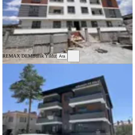
2+1
·
90 m²
·
1. Kat
·
04.08.2026
19.500 ₺
REMAX DEM
Burak Yıldız
Ara
REMAX DEM
Burak Yıldız
Ara
YENİ
Remax Dem'den Halitpaşa Mah. 1+1
Kiralık Daire
Merkez, Halitpaşa Mahallesi
1+1
·
65 m²
·
2. Kat
·
04.08.2026
16.500 ₺
REMAX DEM
Burak Yıldız