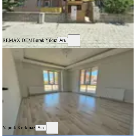
15.500 ₺
REMAX DEM
Burak Yıldız
Ara
REMAX DEM
Burak Yıldız
Ara
BALKONLU
🏡 Kiralık 2+1 Daire
Merkez, Kazım Karabekir Mahallesi
2+1
·
90 m²
·
Düz Giriş (Zemin)
·
16.07.2026
22.000 ₺
Yaprak Korkmaz
Ara
Yaprak Korkmaz
Ara