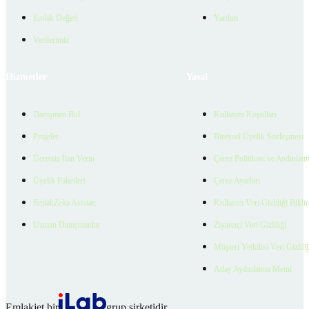
Emlak Değeri
Yardım
Verilerimiz
Hizmetler
Yasal
Danışman Bul
Kullanım Koşulları
Projeler
Bireysel Üyelik Sözleşmesi
Ücretsiz İlan Verin
Çerez Politikası ve Aydınlat
Üyelik Paketleri
Çerez Ayarları
EmlakZeka Asistan
Kullanıcı Veri Gizliliği Bildi
Uzman Danışmanlar
Ziyaretçi Veri Gizliliği
Müşteri Yetkilisi Veri Gizlili
Aday Aydınlatma Metni
Emlakjet bir
grup şirketidir.