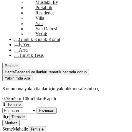
Müstakil Ev
Prefabrik
Residence
Villa
Yalı
Yalı Dairesi
Yazlık
Günlük Kiralık Konut
İş Yeri
Arsa
Turistik Tesis
Projeler
Harita
Değerleri ve ilanları tematik haritada görün
Yakınımda Ara
Konumuna yakın ilanlar için yakınlık mesafesini seç.
0.5km
5km
10km
15km
Kapalı
İl
Temizle
Erzincan
İlçe
Temizle
Merkez
Semt/Mahalle
Temizle