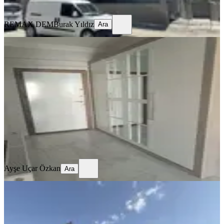
Ara
REMAX DEM
Burak Yıldız
Ara
SİTE İÇİ
4,5+1 Temiz Lüks Daire
Merkez, Demirkent Mahallesi
4.5+1
·
190 m²
·
3. Kat
·
01.08.2026
32.000 ₺
Ayşe Uçar Özkan
Ara
Ayşe Uçar Özkan
Ara
SIFIR BİNA
Remax Dem'den Merkezi Konumda
Eşyalı Lüks Kiralık 1+1 Daire