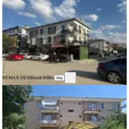
%
9
Remax Dem'den Merkezi Konumda
Eşyalı Kiralık 1+1 Daire
Merkez, İnönü Mahallesi
1+1
·
65 m²
·
1. Kat
·
17.07.2026
20.000 ₺
22.000 ₺
REMAX DEM
Burak Yıldız
Ara
REMAX DEM
Burak Yıldız
Ara
MANZARALI
Remax Dem'den Ergenekon Mah.
Geniş 3+1 Kiralık Daire
Merkez, Ergenekon Mahallesi
3+1
·
135 m²
·
3. Kat
·
17.07.2026