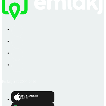
Emlakjet © 2006-2026
APP STORE
'dan
İNDİRİN