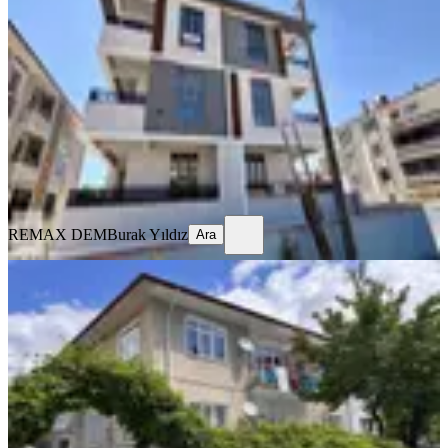
Mah. 2+1 Ara Kat Fırsat Daire
Merkez, Kazım Karabekir Mahallesi
2+1
·
100 m²
·
2. Kat
·
23.07.2026
21.000 ₺
REMAX DEM
Burak Yıldız
Ara
REMAX DEM
Burak Yıldız
Ara
BALKONLU
Remax Dem'den İnönü Mah. Kiralık
3+1 Daire
Merkez, Yavuz Selim Mahallesi
3+1
·
125 m²
·
Yüksek giriş
·
23.07.2026
13.000 ₺