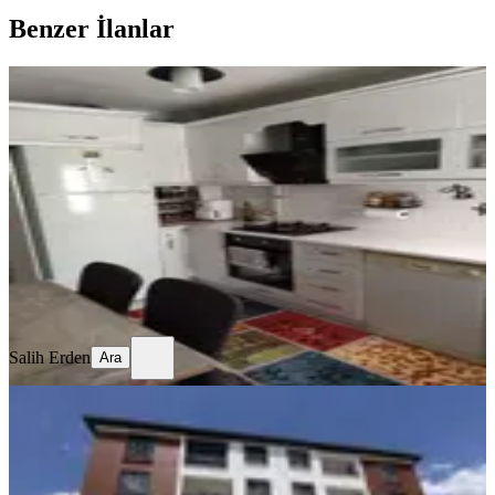
Benzer İlanlar
YENİ
Temiz Bakımlı Daire
Merkez, Mimar Sinan Mahallesi
3+1
·
130 m²
·
Kot 1
·
06.08.2026
17.750 ₺
Salih Erden
Ara
Salih Erden
Ara
YENİ
Remax Dem'den Cumhuriyet Mah.
2+1 Kiralık Daire
Merkez, Başbağlar Mahallesi