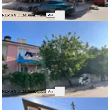
Ara
REMAX DEM
Burak Yıldız
Ara
EŞYALI
Remax Dem'den Kazımkarabekir'de
Eşyalı Kiralık 2+1 Daire
Merkez, Kazım Karabekir Mahallesi
2+1
·
100 m²
·
1. Kat
·
25.07.2026
12.750 ₺
REMAX DEM
Burak Yıldız
Ara
REMAX DEM
Burak Yıldız
Ara
SIFIR BİNA
Remax Dem'den Kazim Karabekir