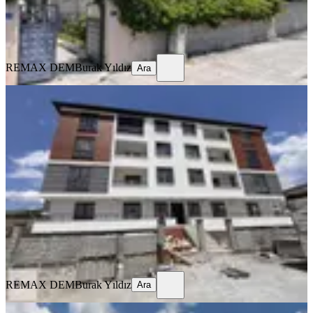
REMAX DEM
Burak Yıldız
Ara
REMAX DEM
Burak Yıldız
Ara
SIFIR BİNA
Remax Dem'den Cumhuriyet Mah.
2+1 Kiralık Daire
Merkez, Başbağlar Mahallesi
2+1
·
90 m²
·
1. Kat
·
19.07.2026
20.000 ₺
REMAX DEM
Burak Yıldız
Ara
REMAX DEM
Burak Yıldız
Ara
MANZARALI