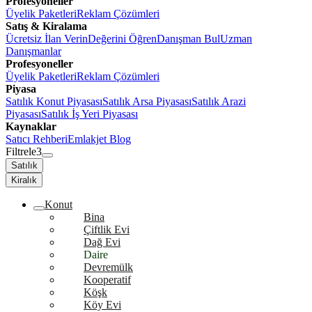
Profesyoneller
Üyelik Paketleri
Reklam Çözümleri
Satış & Kiralama
Ücretsiz İlan Verin
Değerini Öğren
Danışman Bul
Uzman
Danışmanlar
Profesyoneller
Üyelik Paketleri
Reklam Çözümleri
Piyasa
Satılık Konut Piyasası
Satılık Arsa Piyasası
Satılık Arazi
Piyasası
Satılık İş Yeri Piyasası
Kaynaklar
Satıcı Rehberi
Emlakjet Blog
Filtrele
3
Satılık
Kiralık
Konut
Bina
Çiftlik Evi
Dağ Evi
Daire
Devremülk
Kooperatif
Köşk
Köy Evi