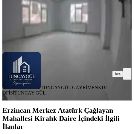
18.000 ₺
20.000 ₺
TUNCAYGÜL GAYRİMENKUL OFİSİ
TUNCAY GÜL
Ara
Ara
TUNCAYGÜL GAYRİMENKUL
OFİSİ
TUNCAY GÜL
Erzincan Merkez Atatürk Çağlayan
Mahallesi Kiralık Daire İçindeki İlgili
İlanlar