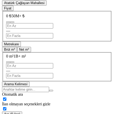
Atatürk Çağlayan Mahallesi
Fiyat
0 ₺
50M+ ₺
—
Metrekare
Brüt m²
Net m²
0 m²
1B+ m²
—
Arama Kelimesi
Otomatik ara
İlan olmayan seçenekleri gizle