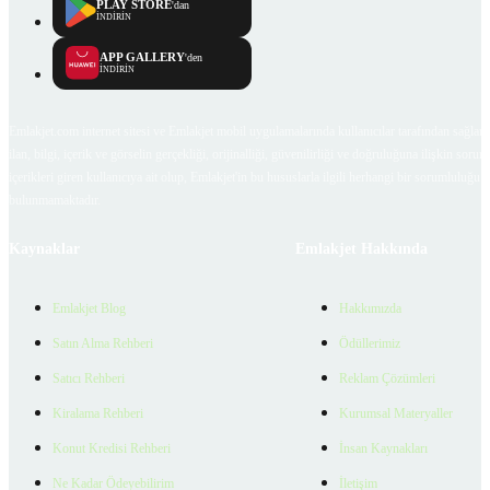
PLAY STORE
'dan
İNDİRİN
APP GALLERY
'den
İNDİRİN
Emlakjet.com internet sitesi ve Emlakjet mobil uygulamalarında kullanıcılar tarafından sağlana
ilan, bilgi, içerik ve görselin gerçekliği, orijinalliği, güvenilirliği ve doğruluğuna ilişkin soru
içerikleri giren kullanıcıya ait olup, Emlakjet'in bu hususlarla ilgili herhangi bir sorumluluğu
bulunmamaktadır.
Kaynaklar
Emlakjet Hakkında
Emlakjet Blog
Hakkımızda
Satın Alma Rehberi
Ödüllerimiz
Satıcı Rehberi
Reklam Çözümleri
Kiralama Rehberi
Kurumsal Materyaller
Konut Kredisi Rehberi
İnsan Kaynakları
Ne Kadar Ödeyebilirim
İletişim