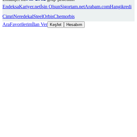
Endeksa
Kariyer.net
İşin Olsun
Sigortam.net
Arabam.com
Hangikredi
Cimri
Neredekal
SteelOrbis
Chemorbis
Ara
Favorilerim
İlan Ver
Keşfet
Hesabım