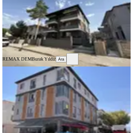
Merkez, Halitpaşa Mahallesi
1+1
·
50 m²
·
2. Kat
·
31.07.2026
23.000 ₺
REMAX DEM
Burak Yıldız
Ara
REMAX DEM
Burak Yıldız
Ara
SIFIR BİNA
Remax Dem'den İnönü Mah.yerden
Isıtmalı Kiralık 2+0 Lüx Daireler
Merkez, İnönü Mahallesi
2+0
·
70 m²
·
3. Kat
·
29.07.2026
25.000 ₺
REMAX DEM
Burak Yıldız