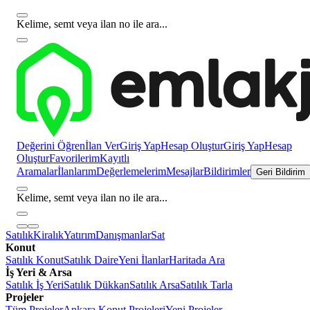
Kelime, semt veya ilan no ile ara...
Değerini Öğren
İlan Ver
Giriş Yap
Hesap Oluştur
Giriş Yap
Hesap
Oluştur
Favorilerim
Kayıtlı
Aramalar
İlanlarım
Değerlemelerim
Mesajlar
Bildirimler
Geri Bildirim
Kelime, semt veya ilan no ile ara...
Satılık
Kiralık
Yatırım
Danışmanlar
Sat
Konut
Satılık Konut
Satılık Daire
Yeni İlanlar
Haritada Ara
İş Yeri & Arsa
Satılık İş Yeri
Satılık Dükkan
Satılık Arsa
Satılık Tarla
Projeler
Tüm Projeler
Ankara Konut Projeleri
Yeni Projeler