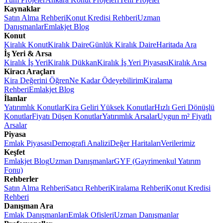
Kaynaklar
Satın Alma Rehberi
Konut Kredisi Rehberi
Uzman
Danışmanlar
Emlakjet Blog
Konut
Kiralık Konut
Kiralık Daire
Günlük Kiralık Daire
Haritada Ara
İş Yeri & Arsa
Kiralık İş Yeri
Kiralık Dükkan
Kiralık İş Yeri Piyasası
Kiralık Arsa
Kiracı Araçları
Kira Değerini Öğren
Ne Kadar Ödeyebilirim
Kiralama
Rehberi
Emlakjet Blog
İlanlar
Yatırımlık Konutlar
Kira Geliri Yüksek Konutlar
Hızlı Geri Dönüşlü
Konutlar
Fiyatı Düşen Konutlar
Yatırımlık Arsalar
Uygun m² Fiyatlı
Arsalar
Piyasa
Emlak Piyasası
Demografi Analizi
Değer Haritaları
Verilerimiz
Keşfet
Emlakjet Blog
Uzman Danışmanlar
GYF (Gayrimenkul Yatırım
Fonu)
Rehberler
Satın Alma Rehberi
Satıcı Rehberi
Kiralama Rehberi
Konut Kredisi
Rehberi
Danışman Ara
Emlak Danışmanları
Emlak Ofisleri
Uzman Danışmanlar