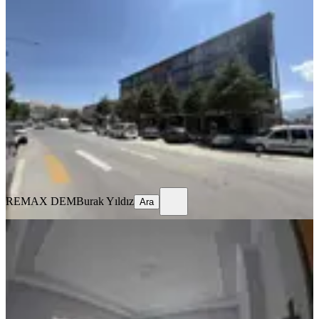
MANZARALI
Remax Dem'den Hastane Yanında
Eşyalı Kiralık 1+1 Daire
Merkez, Kızılay Mahallesi
1+1
·
70 m²
·
1. Kat
·
16.07.2026
22.000 ₺
REMAX DEM
Burak Yıldız
Ara
REMAX DEM
Burak Yıldız
Ara
MANZARALI
%
10
Tuncaygül'den Kiralık 3+1 Daire |
Ergenekon Mh
Merkez, Ergenekon Mahallesi
3+1
·
150 m²
·
Yüksek giriş
·
15.07.2026