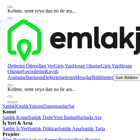
Kelime, semt veya ilan no ile ara...
Değerini Öğren
İlan Ver
Giriş Yap
Hesap Oluştur
Giriş Yap
Hesap
Oluştur
Favorilerim
Kayıtlı
Aramalar
İlanlarım
Değerlemelerim
Mesajlar
Bildirimler
Geri Bildirim
Kelime, semt veya ilan no ile ara...
Satılık
Kiralık
Yatırım
Danışmanlar
Sat
Konut
Satılık Konut
Satılık Daire
Yeni İlanlar
Haritada Ara
İş Yeri & Arsa
Satılık İş Yeri
Satılık Dükkan
Satılık Arsa
Satılık Tarla
Projeler
Tüm Projeler
Ankara Konut Projeleri
Yeni Projeler