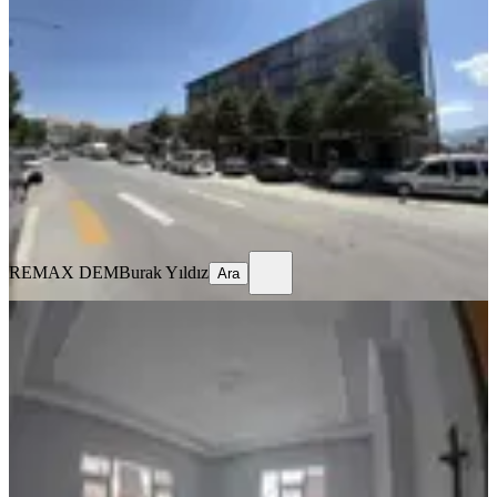
Eşyalı Kiralık 1+1 Daire
Merkez, Kızılay Mahallesi
1+1
·
70 m²
·
1. Kat
·
16.07.2026
22.000 ₺
REMAX DEM
Burak Yıldız
Ara
REMAX DEM
Burak Yıldız
Ara
MANZARALI
%
10
Tuncaygül'den Kiralık 3+1 Daire |
Ergenekon Mh
Merkez, Ergenekon Mahallesi
3+1
·
150 m²
·
Yüksek giriş
·
15.07.2026
18.000 ₺
20.000 ₺