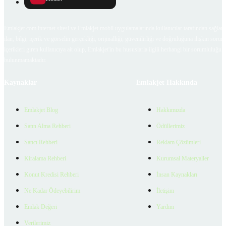
Emlakjet.com internet sitesi ve Emlakjet mobil uygulamalarında kullanıcılar tarafından sağlana
ilan, bilgi, içerik ve görselin gerçekliği, orijinalliği, güvenilirliği ve doğruluğuna ilişkin soru
içerikleri giren kullanıcıya ait olup, Emlakjet'in bu hususlarla ilgili herhangi bir sorumluluğu
bulunmamaktadır.
Kaynaklar
Emlakjet Hakkında
Emlakjet Blog
Hakkımızda
Satın Alma Rehberi
Ödüllerimiz
Satıcı Rehberi
Reklam Çözümleri
Kiralama Rehberi
Kurumsal Materyaller
Konut Kredisi Rehberi
İnsan Kaynakları
Ne Kadar Ödeyebilirim
İletişim
Emlak Değeri
Yardım
Verilerimiz