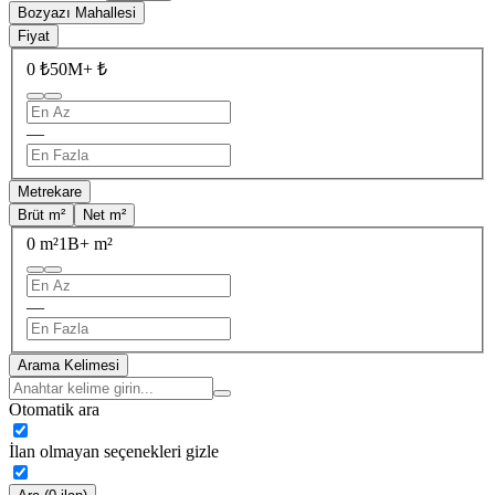
Bozyazı Mahallesi
Fiyat
0 ₺
50M+ ₺
—
Metrekare
Brüt m²
Net m²
0 m²
1B+ m²
—
Arama Kelimesi
Otomatik ara
İlan olmayan seçenekleri gizle