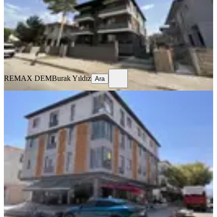
1+1
·
50 m²
·
2. Kat
·
31.07.2026
23.000 ₺
REMAX DEM
Burak Yıldız
Ara
REMAX DEM
Burak Yıldız
Ara
SIFIR BİNA
Remax Dem'den İnönü Mah.yerden
Isıtmalı Kiralık 2+0 Lüx Daireler
Merkez, İnönü Mahallesi
2+0
·
70 m²
·
3. Kat
·
29.07.2026
25.000 ₺
REMAX DEM
Burak Yıldız
Ara