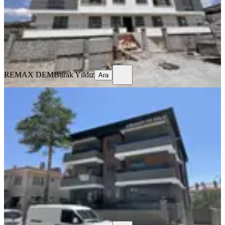
19.500 ₺
REMAX DEM
Burak Yıldız
Ara
REMAX DEM
Burak Yıldız
Ara
YENİ
Remax Dem'den Halitpaşa Mah. 1+1
Kiralık Daire
Merkez, Halitpaşa Mahallesi
1+1
·
65 m²
·
2. Kat
·
04.08.2026
16.500 ₺
REMAX DEM
Burak Yıldız
Ara