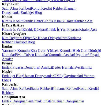
Kaynaklar
Satın Alma Rehberi
Konut Kredisi Rehberi
Uzman
Danışmanlar
Emlakjet Blog
Konut
Kiralık Konut
Kiralık Daire
Günlük Kiralık Daire
Haritada Ara
İş Yeri & Arsa
Kiralık İş Yeri
Kiralık Dükkan
Kiralık İş Yeri Piyasası
Kiralık Arsa
Kiracı Araçları
Kira Değerini Öğren
Ne Kadar Ödeyebilirim
Kiralama
Rehberi
Emlakjet Blog
İlanlar
Yatırımlık Konutlar
Kira Geliri Yüksek Konutlar
Hızlı Geri Dönüşlü
Konutlar
Fiyatı Düşen Konutlar
Yatırımlık Arsalar
Uygun m² Fiyatlı
Arsalar
Piyasa
Emlak Piyasası
Demografi Analizi
Değer Haritaları
Verilerimiz
Keşfet
Emlakjet Blog
Uzman Danışmanlar
GYF (Gayrimenkul Yatırım
Fonu)
Rehberler
Satın Alma Rehberi
Satıcı Rehberi
Kiralama Rehberi
Konut Kredisi
Rehberi
Danışman Ara
Emlak Danışmanları
Emlak Ofisleri
Uzman Danışmanlar