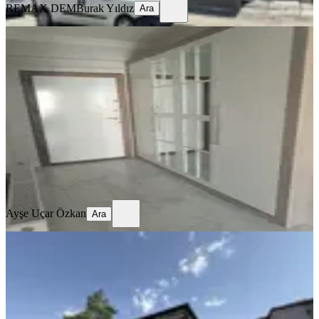
REMAX DEM
Burak Yıldız
Ara
SİTE İÇİ
4,5+1 Temiz Lüks Daire
Merkez, Demirkent Mahallesi
4.5+1
·
190 m²
·
3. Kat
·
01.08.2026
32.000 ₺
Ayşe Uçar Özkan
Ara
Ayşe Uçar Özkan
Ara
SIFIR BİNA
Remax Dem'den Merkezi Konumda
Eşyalı Lüks Kiralık 1+1 Daire
Merkez, Halitpaşa Mahallesi