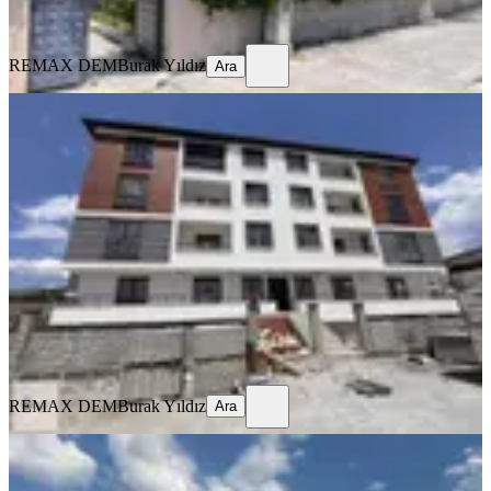
Ara
REMAX DEM
Burak Yıldız
Ara
SIFIR BİNA
Remax Dem'den Cumhuriyet Mah.
2+1 Kiralık Daire
Merkez, Başbağlar Mahallesi
2+1
·
90 m²
·
1. Kat
·
19.07.2026
20.000 ₺
REMAX DEM
Burak Yıldız
Ara
REMAX DEM
Burak Yıldız
Ara
MANZARALI
%
9
Remax Dem'den Merkezi Konumda
Eşyalı Kiralık 1+1 Daire