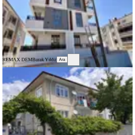
Merkez, Kazım Karabekir Mahallesi
2+1
·
100 m²
·
2. Kat
·
23.07.2026
21.000 ₺
REMAX DEM
Burak Yıldız
Ara
REMAX DEM
Burak Yıldız
Ara
BALKONLU
Remax Dem'den İnönü Mah. Kiralık
3+1 Daire
Merkez, Yavuz Selim Mahallesi
3+1
·
125 m²
·
Yüksek giriş
·
23.07.2026
13.000 ₺
REMAX DEM
Burak Yıldız