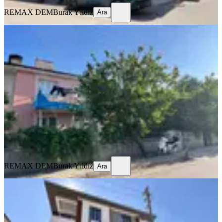
REMAX DEM
Burak Yıldız
Ara
EŞYALI
Remax Dem'den Kazımkarabekir'de
Eşyalı Kiralık 2+1 Daire
Merkez, Kazım Karabekir Mahallesi
2+1
·
100 m²
·
1. Kat
·
25.07.2026
12.750 ₺
REMAX DEM
Burak Yıldız
Ara
REMAX DEM
Burak Yıldız
Ara
SIFIR BİNA
Remax Dem'den Kazim Karabekir
Mah. 2+1 Ara Kat Fırsat Daire