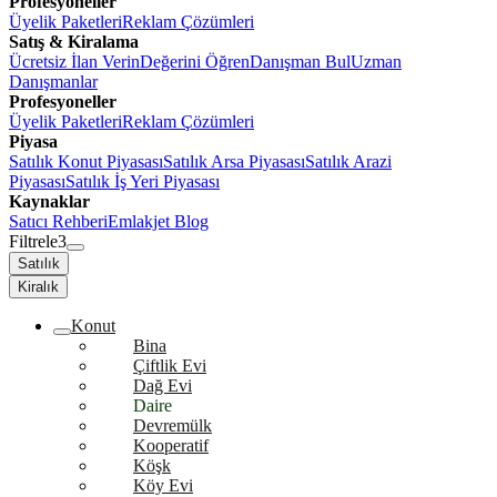
Profesyoneller
Üyelik Paketleri
Reklam Çözümleri
Satış & Kiralama
Ücretsiz İlan Verin
Değerini Öğren
Danışman Bul
Uzman
Danışmanlar
Profesyoneller
Üyelik Paketleri
Reklam Çözümleri
Piyasa
Satılık Konut Piyasası
Satılık Arsa Piyasası
Satılık Arazi
Piyasası
Satılık İş Yeri Piyasası
Kaynaklar
Satıcı Rehberi
Emlakjet Blog
Filtrele
3
Satılık
Kiralık
Konut
Bina
Çiftlik Evi
Dağ Evi
Daire
Devremülk
Kooperatif
Köşk
Köy Evi