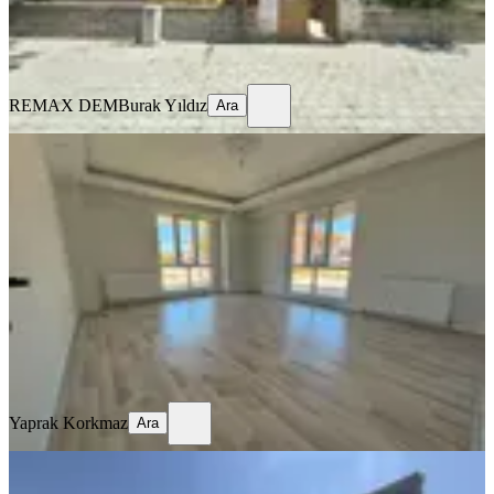
REMAX DEM
Burak Yıldız
Ara
REMAX DEM
Burak Yıldız
Ara
BALKONLU
🏡 Kiralık 2+1 Daire
Merkez, Kazım Karabekir Mahallesi
2+1
·
90 m²
·
Düz Giriş (Zemin)
·
16.07.2026
22.000 ₺
Yaprak Korkmaz
Ara
Yaprak Korkmaz
Ara
MANZARALI
Remax Dem'den Hastane Yanında