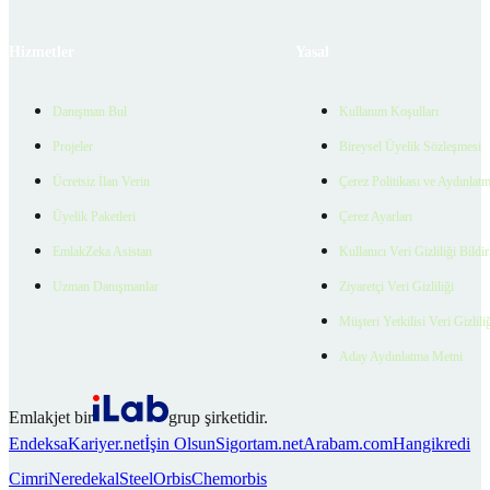
Hizmetler
Yasal
Danışman Bul
Kullanım Koşulları
Projeler
Bireysel Üyelik Sözleşmesi
Ücretsiz İlan Verin
Çerez Politikası ve Aydınlat
Üyelik Paketleri
Çerez Ayarları
EmlakZeka Asistan
Kullanıcı Veri Gizliliği Bildi
Uzman Danışmanlar
Ziyaretçi Veri Gizliliği
Müşteri Yetkilisi Veri Gizlili
Aday Aydınlatma Metni
Emlakjet bir
grup şirketidir.
Endeksa
Kariyer.net
İşin Olsun
Sigortam.net
Arabam.com
Hangikredi
Cimri
Neredekal
SteelOrbis
Chemorbis