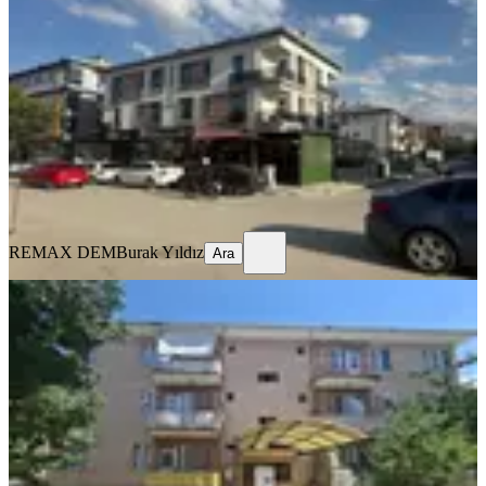
Merkez, İnönü Mahallesi
1+1
·
65 m²
·
1. Kat
·
17.07.2026
20.000 ₺
22.000 ₺
REMAX DEM
Burak Yıldız
Ara
REMAX DEM
Burak Yıldız
Ara
MANZARALI
Remax Dem'den Ergenekon Mah.
Geniş 3+1 Kiralık Daire
Merkez, Ergenekon Mahallesi
3+1
·
135 m²
·
3. Kat
·
17.07.2026
15.500 ₺