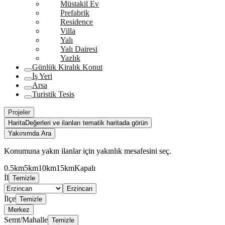
Müstakil Ev
Prefabrik
Residence
Villa
Yalı
Yalı Dairesi
Yazlık
Günlük Kiralık Konut
İş Yeri
Arsa
Turistik Tesis
Projeler
Harita
Değerleri ve ilanları tematik haritada görün
Yakınımda Ara
Konumuna yakın ilanlar için yakınlık mesafesini seç.
0.5km
5km
10km
15km
Kapalı
İl
Temizle
Erzincan
İlçe
Temizle
Merkez
Semt/Mahalle
Temizle