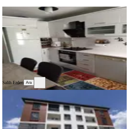
YENİ
Temiz Bakımlı Daire
Merkez, Mimar Sinan Mahallesi
3+1
·
130 m²
·
Kot 1
·
06.08.2026
17.750 ₺
Salih Erden
Ara
Salih Erden
Ara
YENİ
Remax Dem'den Cumhuriyet Mah.
2+1 Kiralık Daire
Merkez, Başbağlar Mahallesi
2+1
·
90 m²
·
1. Kat
·
04.08.2026