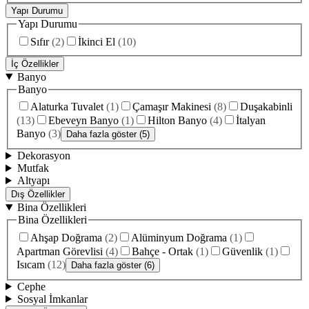
Yapı Durumu
Yapı Durumu
Sıfır
(
2
)
İkinci El
(
10
)
İç Özellikler
Banyo
Banyo
Alaturka Tuvalet
(
1
)
Çamaşır Makinesi
(
8
)
Duşakabinli
(
13
)
Ebeveyn Banyo
(
1
)
Hilton Banyo
(
4
)
İtalyan
Banyo
(
3
)
Daha fazla göster (5)
Dekorasyon
Mutfak
Altyapı
Dış Özellikler
Bina Özellikleri
Bina Özellikleri
Ahşap Doğrama
(
2
)
Alüminyum Doğrama
(
1
)
Apartman Görevlisi
(
4
)
Bahçe - Ortak
(
1
)
Güvenlik
(
1
)
Isıcam
(
12
)
Daha fazla göster (6)
Cephe
Sosyal İmkanlar