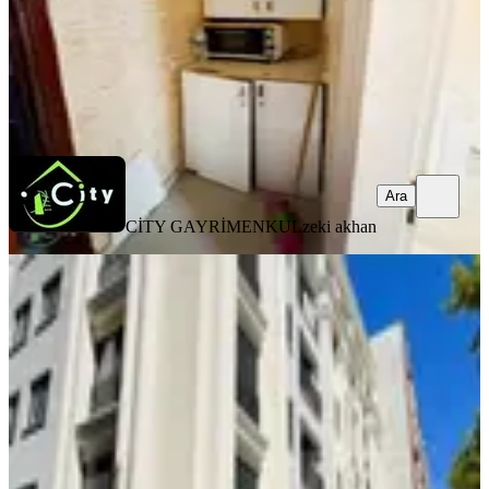
CİTY GAYRİMENKUL
zeki akhan
Ara
Ara
CİTY GAYRİMENKUL
zeki akhan
SIFIR BİNA
Fındıkzade'de Millet Caddesi
Üzerinde Kiralık Daire
Fatih, Molla Gürani Mahallesi
2+1
·
120 m²
·
Düz Giriş (Zemin)
·
29.07.2026
85.000 ₺