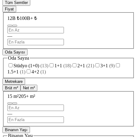
Tüm Semtler
Fiyat
12B ₺
100B+ ₺
—
Oda Sayısı
Oda Sayısı
Stüdyo (1+0)
(
13
)
1+1
(
18
)
2+1
(
21
)
3+1
(
9
)
1.5+1
(
1
)
4+2
(
1
)
Metrekare
Brüt m²
Net m²
15 m²
205+ m²
—
Binanın Yaşı
Binanın Yaşı