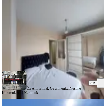
Fatih Kocamustafapaşa Full Eşyalı
Daire
Fatih, Seyyid Ömer Mahallesi
1+1
·
65 m²
·
3. Kat
·
03.08.2026
30.000 ₺
Öz Anıl Emlak Gayrimenkul
Nesime Karamuk Anıl Karamuk
Ara
Ara
Öz Anıl Emlak Gayrimenkul
Nesime
Karamuk Anıl Karamuk
MANZARALI
Fatih Kocamustafapaşa 19 Yıllık