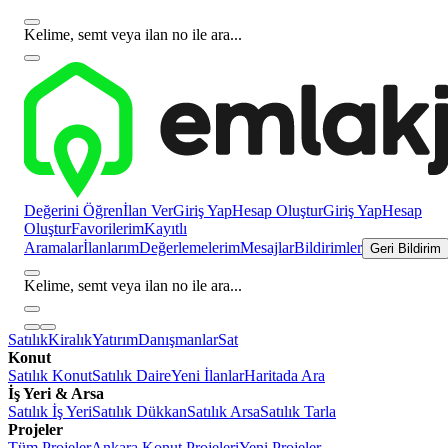
Kelime, semt veya ilan no ile ara...
Değerini Öğren
İlan Ver
Giriş Yap
Hesap Oluştur
Giriş Yap
Hesap
Oluştur
Favorilerim
Kayıtlı
Aramalar
İlanlarım
Değerlemelerim
Mesajlar
Bildirimler
Geri Bildirim
Kelime, semt veya ilan no ile ara...
Satılık
Kiralık
Yatırım
Danışmanlar
Sat
Konut
Satılık Konut
Satılık Daire
Yeni İlanlar
Haritada Ara
İş Yeri & Arsa
Satılık İş Yeri
Satılık Dükkan
Satılık Arsa
Satılık Tarla
Projeler
Tüm Projeler
Ankara Konut Projeleri
Yeni Projeler