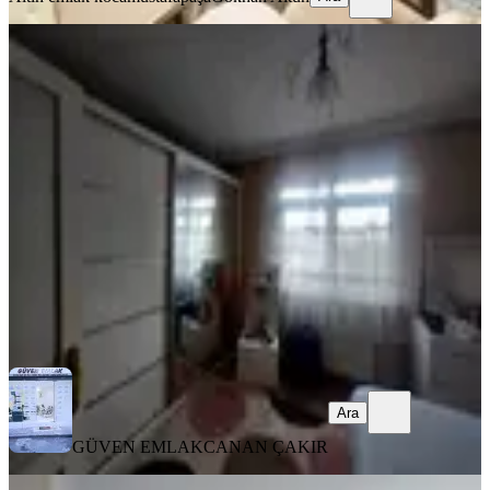
EŞYALI
Fatih Kocamustafapaşa Merkez De
Memura Öğrenciye Kiralık Daire
Fatih, Seyyid Ömer Mahallesi
1+1
·
70 m²
·
3. Kat
·
03.08.2026
30.000 ₺
GÜVEN EMLAK
CANAN ÇAKIR
Ara
Ara
GÜVEN EMLAK
CANAN ÇAKIR
MANZARALI