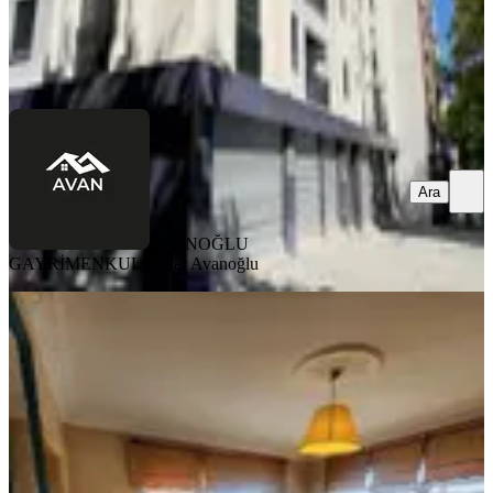
AVANOĞLU GAYRİMENKUL
Serdar Avanoğlu
Ara
Ara
AVANOĞLU
GAYRİMENKUL
Serdar Avanoğlu
KOMBİLİ
Balat'ta Eşyalı, Faturalar
Dahil,stüdyo Daire
Fatih, Ayvansaray Mahallesi
Stüdyo
·
38 m²
·
3. Kat
·
26.07.2026
28.000 ₺