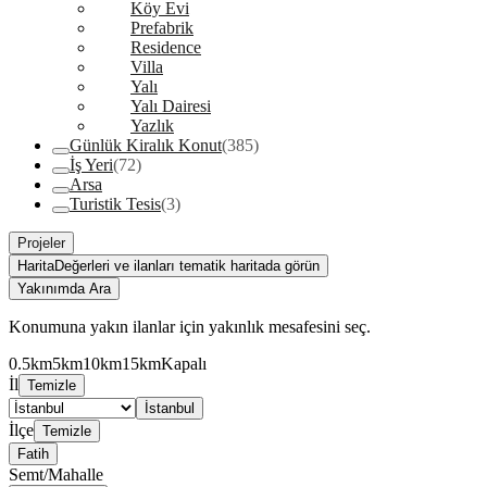
Köy Evi
Prefabrik
Residence
Villa
Yalı
Yalı Dairesi
Yazlık
Günlük Kiralık Konut
(385)
İş Yeri
(72)
Arsa
Turistik Tesis
(3)
Projeler
Harita
Değerleri ve ilanları tematik haritada görün
Yakınımda Ara
Konumuna yakın ilanlar için yakınlık mesafesini seç.
0.5km
5km
10km
15km
Kapalı
İl
Temizle
İstanbul
İlçe
Temizle
Fatih
Semt/Mahalle