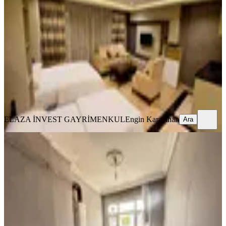
Mesafesinde Kiralık Stüdyo Daire
Fatih, Kemalpaşa Mahallesi
Stüdyo
·
40 m²
·
3. Kat
·
02.08.2026
39.000 ₺
ELAZA İNVEST GAYRİMENKUL
Engin Karacihan
Ara
ELAZA İNVEST GAYRİMENKUL
Engin Karacihan
Ara
MANZARALI
Tarihi Yarımada'da Deniz Manzaralı,
Aydınlık Ve Ferah 2+1 Daire
Fatih, Koca Mustafapaşa Mahallesi
2+1
·
90 m²
·
5. Kat
·
31.07.2026
35.000 ₺