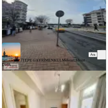
55.000 ₺
7TEPE GAYRİMENKUL
Mehmet Mesut Dirlik
Ara
Ara
7TEPE GAYRİMENKUL
Mehmet Mesut
Dirlik
YENİ
Kocamustafapaşa Merkezde 60m2 18
Yıllık Binada Memura
Fatih, Koca Mustafapaşa Mahallesi
1+1
·
60 m²
·
3. Kat
·
06.08.2026