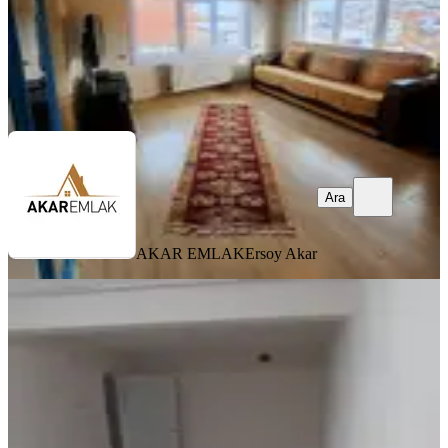
AKAR EMLAK
Ersoy Akar
Ara
Ara
AKAR EMLAK
Ersoy Akar
MANZARALI
Akşenden Fatih Küçükhamamda 1+1
Temiz 65m² Kiralık Bodrum Daire
Fatih, Seyyid Ömer Mahallesi
1+1
·
70 m²
·
Bodrum Kat
·
23.07.2026
25.000 ₺