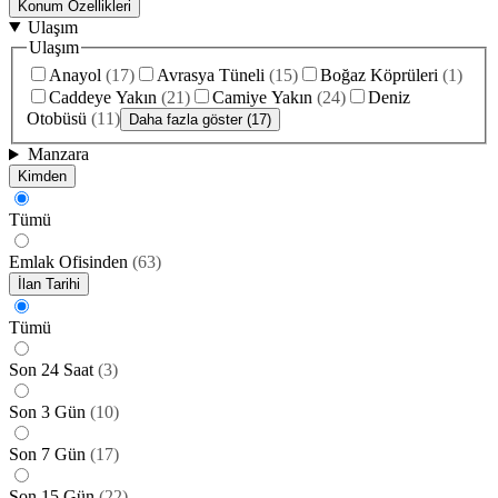
Konum Özellikleri
Ulaşım
Ulaşım
Anayol
(
17
)
Avrasya Tüneli
(
15
)
Boğaz Köprüleri
(
1
)
Caddeye Yakın
(
21
)
Camiye Yakın
(
24
)
Deniz
Otobüsü
(
11
)
Daha fazla göster (17)
Manzara
Kimden
Tümü
Emlak Ofisinden
(
63
)
İlan Tarihi
Tümü
Son 24 Saat
(
3
)
Son 3 Gün
(
10
)
Son 7 Gün
(
17
)
Son 15 Gün
(
22
)