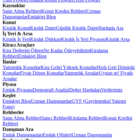
Kaynaklar
Satın Alma Rehberi
Konut Kredisi Rehberi
Uzman
Danışmanlar
Emlakjet Blog
Konut
Kiralık Konut
Kiralık Daire
Günlük Kiralık Daire
Haritada Ara
İş Yeri & Arsa
Kiralık İş Yeri
Kiralık Dükkan
Kiralık İş Yeri Piyasası
Kiralık Arsa
Kiracı Araçları
Kira Değerini Öğren
Ne Kadar Ödeyebilirim
Kiralama
Rehberi
Emlakjet Blog
İlanlar
Yatırımlık Konutlar
Kira Geliri Yüksek Konutlar
Hızlı Geri Dönüşlü
Konutlar
Fiyatı Düşen Konutlar
Yatırımlık Arsalar
Uygun m² Fiyatlı
Arsalar
Piyasa
Emlak Piyasası
Demografi Analizi
Değer Haritaları
Verilerimiz
Keşfet
Emlakjet Blog
Uzman Danışmanlar
GYF (Gayrimenkul Yatırım
Fonu)
Rehberler
Satın Alma Rehberi
Satıcı Rehberi
Kiralama Rehberi
Konut Kredisi
Rehberi
Danışman Ara
Emlak Danışmanları
Emlak Ofisleri
Uzman Danışmanlar