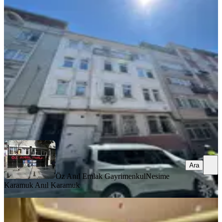
Binadan Eşyalı Daire
Fatih, Koca Mustafapaşa Mahallesi
1+1
·
65 m²
·
3. Kat
·
03.08.2026
35.000 ₺
Öz Anıl Emlak Gayrimenkul
Nesime Karamuk Anıl Karamuk
Ara
Ara
Öz Anıl Emlak Gayrimenkul
Nesime
Karamuk Anıl Karamuk
MANZARALI
Beyazıt Ve Sultanahmete Yürüme