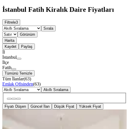
İstanbul Fatih Kiralık Daire Fiyatları
Filtrele
3
Sırala
Görünüm
Harita
Kaydet
Paylaş
İl
İstanbul
İlçe
Fatih
Tümünü Temizle
Tüm İlanlar
(
63
)
Emlak Ofisinden
(
63
)
Akıllı Sıralama
Fiyatı Düşen
Güncel İlan
Düşük Fiyat
Yüksek Fiyat
YENİ
Eşyalı Kiralık 2+1