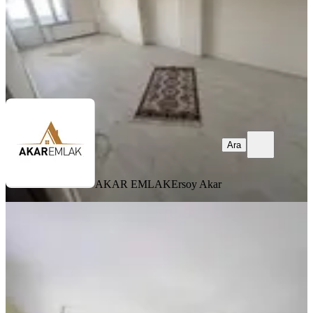
AKAR EMLAK
Ersoy Akar
Ara
Ara
AKAR EMLAK
Ersoy Akar
BALKONLU
1 Yıl Sözleşmeli 2+1 100 M2 Net
Kullanıma Sahip Kiralık Daıre
Fatih, Akşemsettin Mahallesi
2+1
·
120 m²
·
1. Kat
·
21.07.2026