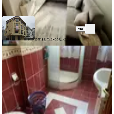
Barış Emlak
doğukan kurt
Ara
Ara
Barış Emlak
doğukan kurt
MANZARALI
Destan-104-k.m.paşa-sümbülefendi-
yan-sokağında-1-oda-1-salon-65m2-
yüksek-giriş-kat-kombili-açıklamay
Fatih, Sümbül Efendi Mahallesi
1+1
·
65 m²
·
Yüksek giriş
·
04.08.2026
28.000 ₺