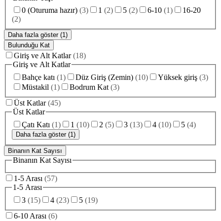
0 (Oturuma hazır)
(
3
)
1
(
2
)
5
(
2
)
6-10
(
1
)
16-20
(
2
)
Daha fazla göster (1)
Bulunduğu Kat
Giriş ve Alt Katlar
(
18
)
Giriş ve Alt Katlar
Bahçe katı
(
1
)
Düz Giriş (Zemin)
(
10
)
Yüksek giriş
(
3
)
Müstakil
(
1
)
Bodrum Kat
(
3
)
Üst Katlar
(
45
)
Üst Katlar
Çatı Katı
(
1
)
1
(
10
)
2
(
5
)
3
(
13
)
4
(
10
)
5
(
4
)
Daha fazla göster (1)
Binanın Kat Sayısı
Binanın Kat Sayısı
1-5 Arası
(
57
)
1-5 Arası
3
(
15
)
4
(
23
)
5
(
19
)
6-10 Arası
(
6
)