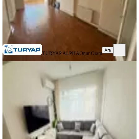
TURYAP ALPHA
Onur Oram
Ara
Ara
TURYAP ALPHA
Onur Oram
YENİ
Haseki Tramway Durağına 1 Dakika
Yürüme Mesafesinde 2+1 Daire
Fatih, Molla Gürani Mahallesi
2+1
·
80 m²
·
1. Kat
·
06.08.2026
35.000 ₺