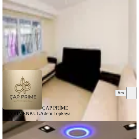
Fatih, İskenderpaşa Mahallesi
2+1
·
70 m²
·
Bahçe katı
·
08.08.2026
30.000 ₺
ÇAP PRİME GAYRİMENKUL
Adem Topkaya
Ara
Ara
ÇAP PRİME
GAYRİMENKUL
Adem Topkaya
YENİ
Fatih Cumartesi Pazarında Eşyalı
Ultra Lüks Kiralık Daire