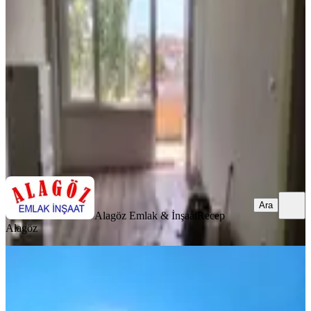
Fatih, İskenderpaşa Mahallesi
2+1
·
85 m²
·
4. Kat
·
07.08.2026
29.000 ₺
Alagöz Emlak & İnşaat
Recep Alagöz
Ara
Ara
Alagöz Emlak & İnşaat
Recep
Alagöz
YENİ
Cıty Emlaktan Yeni Binada 2+1
Kiralık
Fatih, Akşemsettin Mahallesi