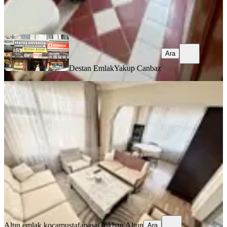
Destan Emlak
Yakup Canbaz
Ara
Ara
Destan Emlak
Yakup Canbaz
EŞYALI
Fatih Kocamustafapaşada 2+1 Eşyalı
Kiralık Daire
Fatih, Sümbül Efendi Mahallesi
2+1
·
90 m²
·
4. Kat
·
04.08.2026
37.500 ₺
Altın emlak kocamustafapaşa
Gökhan Altun
Ara
Altın emlak kocamustafapaşa
Gökhan Altun
Ara