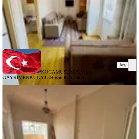
36.000 ₺
KOCAMUSTAFAPAŞA GAYRİMENKUL Y.O.
Hasan Kamaoglu
Ara
Ara
KOCAMUSTAFAPAŞA
GAYRİMENKUL Y.O.
Hasan Kamaoglu
YENİ
Fatih Haseki' De Cadde Üzeri Ara Kat
Çok Geniş 3+1 Kiralık Daire
Fatih, Aksaray Mahallesi
3+1
·
130 m²
·
2. Kat
·
06.08.2026
45.000 ₺