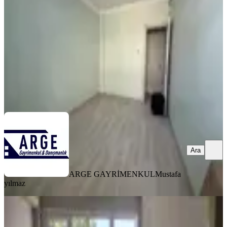
2+1
·
90 m²
·
4. Kat
·
08.08.2026
37.000 ₺
ARGE GAYRİMENKUL
Mustafa yılmaz
Ara
Ara
ARGE GAYRİMENKUL
Mustafa
yılmaz
YENİ
Alagöz'den 2+1 Horhorda Kiralık
Daire