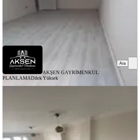
AKŞEN GAYRİMENKUL PLANLAMA
Dilek Yüksek
Ara
Ara
AKŞEN GAYRİMENKUL
PLANLAMA
Dilek Yüksek
BALKONLU
Ayvansarayda Manzaralı, Geniş 2+1
Daire
Fatih, Ayvansaray Mahallesi
2+1
·
140 m²
·
5. Kat
·
23.07.2026
50.000 ₺