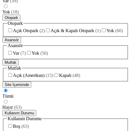
Var
(
39
)
Yok
(
18
)
Otopark
Otopark
Açık Otopark
(
2
)
Açık & Kapalı Otopark
(
1
)
Yok
(
60
)
Asansör
Asansör
Var
(
7
)
Yok
(
56
)
Mutfak
Mutfak
Açık (Amerikan)
(
15
)
Kapalı
(
48
)
Site İçerisinde
Tümü
Hayır
(
63
)
Kullanım Durumu
Kullanım Durumu
Boş
(
63
)