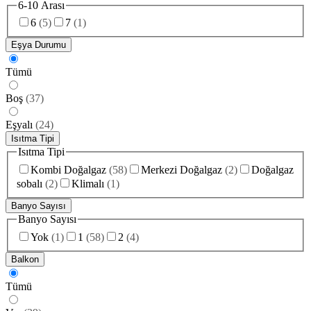
6-10 Arası
6
(
5
)
7
(
1
)
Eşya Durumu
Tümü
Boş
(
37
)
Eşyalı
(
24
)
Isıtma Tipi
Isıtma Tipi
Kombi Doğalgaz
(
58
)
Merkezi Doğalgaz
(
2
)
Doğalgaz
sobalı
(
2
)
Klimalı
(
1
)
Banyo Sayısı
Banyo Sayısı
Yok
(
1
)
1
(
58
)
2
(
4
)
Balkon
Tümü