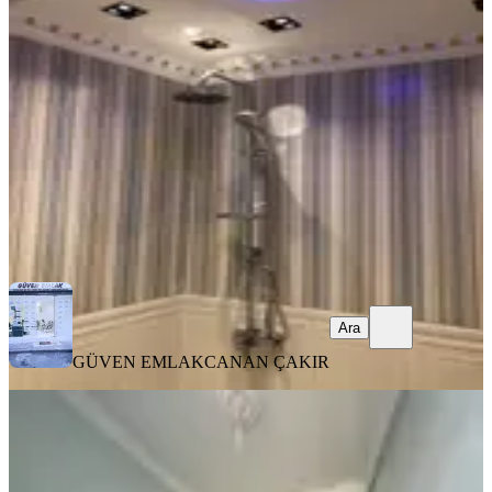
Fatih, Koca Mustafapaşa Mahallesi
1+1
·
45 m²
·
4. Kat
·
08.08.2026
35.000 ₺
GÜVEN EMLAK
CANAN ÇAKIR
Ara
Ara
GÜVEN EMLAK
CANAN ÇAKIR
YENİ
Merkezi Konumda Kiralık Ara Katı
Daire
Fatih, Akşemsettin Mahallesi