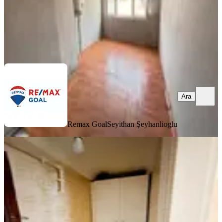
Remax Goal
Seyithan Şeyhanlioglu
Ara
Ara
Remax Goal
Seyithan Şeyhanlioglu
KOMBİLİ
Çapa Millet Cad Üstü Kiralık Boş
Daire
Fatih, Şehremini Mahallesi
1.5+1
·
90 m²
·
Çatı Katı
·
29.07.2026
32.000 ₺