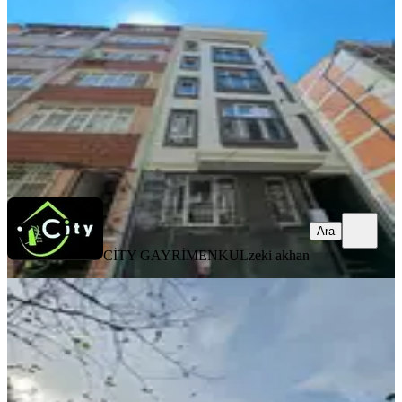
2+1
·
70 m²
·
3. Kat
·
06.08.2026
65.000 ₺
CİTY GAYRİMENKUL
zeki akhan
Ara
Ara
CİTY GAYRİMENKUL
zeki akhan
YENİ
Yenikapı Marmaray Durağının
Karşısında Kiralık 2+1
Fatih, Katip Kasım Mahallesi
2+1
·
75 m²
·
1. Kat
·
06.08.2026