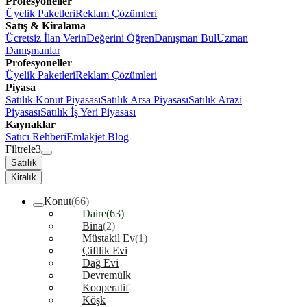
Profesyoneller
Üyelik Paketleri
Reklam Çözümleri
Satış & Kiralama
Ücretsiz İlan Verin
Değerini Öğren
Danışman Bul
Uzman
Danışmanlar
Profesyoneller
Üyelik Paketleri
Reklam Çözümleri
Piyasa
Satılık Konut Piyasası
Satılık Arsa Piyasası
Satılık Arazi
Piyasası
Satılık İş Yeri Piyasası
Kaynaklar
Satıcı Rehberi
Emlakjet Blog
Filtrele
3
Satılık
Kiralık
Konut
(66)
Daire
(63)
Bina
(2)
Müstakil Ev
(1)
Çiftlik Evi
Dağ Evi
Devremülk
Kooperatif
Köşk