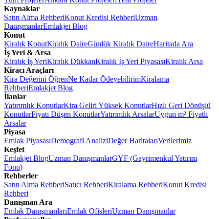
Kaynaklar
Satın Alma Rehberi
Konut Kredisi Rehberi
Uzman
Danışmanlar
Emlakjet Blog
Konut
Kiralık Konut
Kiralık Daire
Günlük Kiralık Daire
Haritada Ara
İş Yeri & Arsa
Kiralık İş Yeri
Kiralık Dükkan
Kiralık İş Yeri Piyasası
Kiralık Arsa
Kiracı Araçları
Kira Değerini Öğren
Ne Kadar Ödeyebilirim
Kiralama
Rehberi
Emlakjet Blog
İlanlar
Yatırımlık Konutlar
Kira Geliri Yüksek Konutlar
Hızlı Geri Dönüşlü
Konutlar
Fiyatı Düşen Konutlar
Yatırımlık Arsalar
Uygun m² Fiyatlı
Arsalar
Piyasa
Emlak Piyasası
Demografi Analizi
Değer Haritaları
Verilerimiz
Keşfet
Emlakjet Blog
Uzman Danışmanlar
GYF (Gayrimenkul Yatırım
Fonu)
Rehberler
Satın Alma Rehberi
Satıcı Rehberi
Kiralama Rehberi
Konut Kredisi
Rehberi
Danışman Ara
Emlak Danışmanları
Emlak Ofisleri
Uzman Danışmanlar