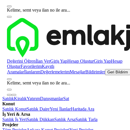
Kelime, semt veya ilan no ile ara...
Değerini Öğren
İlan Ver
Giriş Yap
Hesap Oluştur
Giriş Yap
Hesap
Oluştur
Favorilerim
Kayıtlı
Aramalar
İlanlarım
Değerlemelerim
Mesajlar
Bildirimler
Geri Bildirim
Kelime, semt veya ilan no ile ara...
Satılık
Kiralık
Yatırım
Danışmanlar
Sat
Konut
Satılık Konut
Satılık Daire
Yeni İlanlar
Haritada Ara
İş Yeri & Arsa
Satılık İş Yeri
Satılık Dükkan
Satılık Arsa
Satılık Tarla
Projeler
Tüm Projeler
Ankara Konut Projeleri
Yeni Projeler