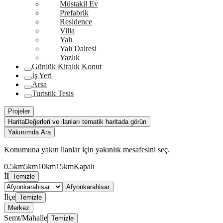
Müstakil Ev
Prefabrik
Residence
Villa
Yalı
Yalı Dairesi
Yazlık
Günlük Kiralık Konut
İş Yeri
Arsa
Turistik Tesis
Projeler
Harita
Değerleri ve ilanları tematik haritada görün
Yakınımda Ara
Konumuna yakın ilanlar için yakınlık mesafesini seç.
0.5km
5km
10km
15km
Kapalı
İl
Temizle
Afyonkarahisar
İlçe
Temizle
Merkez
Semt/Mahalle
Temizle