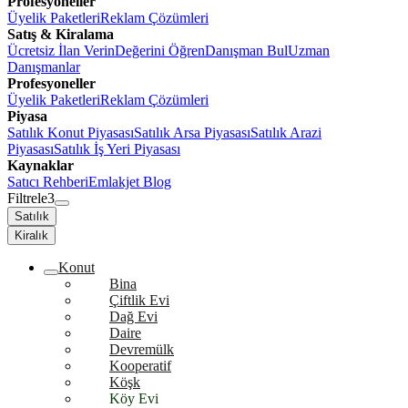
Profesyoneller
Üyelik Paketleri
Reklam Çözümleri
Satış & Kiralama
Ücretsiz İlan Verin
Değerini Öğren
Danışman Bul
Uzman
Danışmanlar
Profesyoneller
Üyelik Paketleri
Reklam Çözümleri
Piyasa
Satılık Konut Piyasası
Satılık Arsa Piyasası
Satılık Arazi
Piyasası
Satılık İş Yeri Piyasası
Kaynaklar
Satıcı Rehberi
Emlakjet Blog
Filtrele
3
Satılık
Kiralık
Konut
Bina
Çiftlik Evi
Dağ Evi
Daire
Devremülk
Kooperatif
Köşk
Köy Evi