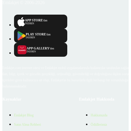
Emlakjet © 2006-2026
APP STORE
'dan
İNDİRİN
PLAY STORE
'dan
İNDİRİN
APP GALLERY
'den
İNDİRİN
Emlakjet.com internet sitesi ve Emlakjet mobil uygulamalarında kullanıcılar tarafından sağlana
ilan, bilgi, içerik ve görselin gerçekliği, orijinalliği, güvenilirliği ve doğruluğuna ilişkin soru
içerikleri giren kullanıcıya ait olup, Emlakjet'in bu hususlarla ilgili herhangi bir sorumluluğu
bulunmamaktadır.
Kaynaklar
Emlakjet Hakkında
Emlakjet Blog
Hakkımızda
Satın Alma Rehberi
Ödüllerimiz