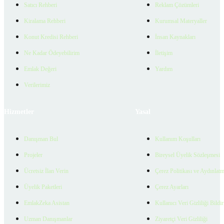
Satıcı Rehberi
Reklam Çözümleri
Kiralama Rehberi
Kurumsal Materyaller
Konut Kredisi Rehberi
İnsan Kaynakları
Ne Kadar Ödeyebilirim
İletişim
Emlak Değeri
Yardım
Verilerimiz
Hizmetler
Yasal
Danışman Bul
Kullanım Koşulları
Projeler
Bireysel Üyelik Sözleşmesi
Ücretsiz İlan Verin
Çerez Politikası ve Aydınlat
Üyelik Paketleri
Çerez Ayarları
EmlakZeka Asistan
Kullanıcı Veri Gizliliği Bildi
Uzman Danışmanlar
Ziyaretçi Veri Gizliliği