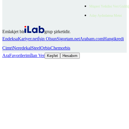
Müşteri Yetkilisi Veri Gizlili
Aday Aydınlatma Metni
Emlakjet bir
grup şirketidir.
Endeksa
Kariyer.net
İşin Olsun
Sigortam.net
Arabam.com
Hangikredi
Cimri
Neredekal
SteelOrbis
Chemorbis
Ara
Favorilerim
İlan Ver
Keşfet
Hesabım