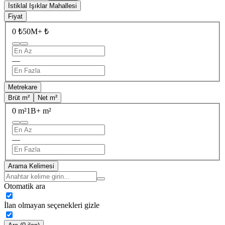
İstiklal Işıklar Mahallesi
Fiyat
0 ₺
50M+ ₺
—
Metrekare
Brüt m²
Net m²
0 m²
1B+ m²
—
Arama Kelimesi
Otomatik ara
İlan olmayan seçenekleri gizle