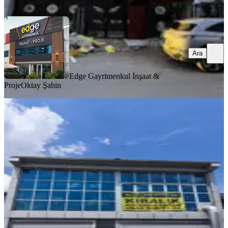
Ara
Ara
Edge Gayrimenkul İnşaat &
Proje
Oktay Şahin
%
15
İvedik Osb 500 M2 / Yüksek Doğalgaz
/ 75 Kw Enerji / Yük Asansör
Yenimahalle, İvedikosb Mahallesi
1 Oda
·
501 m²
·
Düz Giriş (Zemin)
·
09.06.2026
127.000 ₺
150.000 ₺
Edge Gayrimenkul İnşaat & Proje
Oktay Şahin