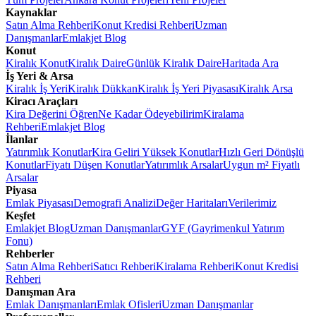
Kaynaklar
Satın Alma Rehberi
Konut Kredisi Rehberi
Uzman
Danışmanlar
Emlakjet Blog
Konut
Kiralık Konut
Kiralık Daire
Günlük Kiralık Daire
Haritada Ara
İş Yeri & Arsa
Kiralık İş Yeri
Kiralık Dükkan
Kiralık İş Yeri Piyasası
Kiralık Arsa
Kiracı Araçları
Kira Değerini Öğren
Ne Kadar Ödeyebilirim
Kiralama
Rehberi
Emlakjet Blog
İlanlar
Yatırımlık Konutlar
Kira Geliri Yüksek Konutlar
Hızlı Geri Dönüşlü
Konutlar
Fiyatı Düşen Konutlar
Yatırımlık Arsalar
Uygun m² Fiyatlı
Arsalar
Piyasa
Emlak Piyasası
Demografi Analizi
Değer Haritaları
Verilerimiz
Keşfet
Emlakjet Blog
Uzman Danışmanlar
GYF (Gayrimenkul Yatırım
Fonu)
Rehberler
Satın Alma Rehberi
Satıcı Rehberi
Kiralama Rehberi
Konut Kredisi
Rehberi
Danışman Ara
Emlak Danışmanları
Emlak Ofisleri
Uzman Danışmanlar