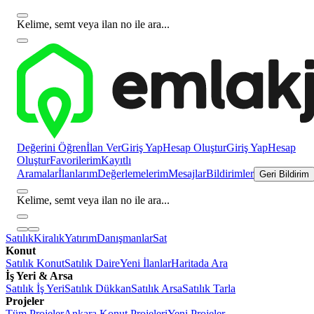
Kelime, semt veya ilan no ile ara...
Değerini Öğren
İlan Ver
Giriş Yap
Hesap Oluştur
Giriş Yap
Hesap
Oluştur
Favorilerim
Kayıtlı
Aramalar
İlanlarım
Değerlemelerim
Mesajlar
Bildirimler
Geri Bildirim
Kelime, semt veya ilan no ile ara...
Satılık
Kiralık
Yatırım
Danışmanlar
Sat
Konut
Satılık Konut
Satılık Daire
Yeni İlanlar
Haritada Ara
İş Yeri & Arsa
Satılık İş Yeri
Satılık Dükkan
Satılık Arsa
Satılık Tarla
Projeler
Tüm Projeler
Ankara Konut Projeleri
Yeni Projeler