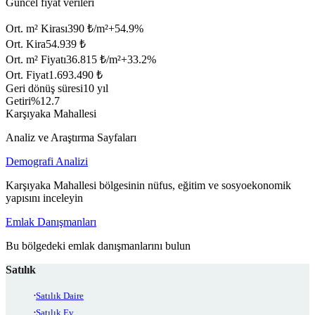
Güncel fiyat verileri
Ort. m² Kirası
390 ₺/m²
+
54.9
%
Ort. Kira
54.939 ₺
Ort. m² Fiyatı
36.815 ₺/m²
+
33.2
%
Ort. Fiyat
1.693.490 ₺
Geri dönüş süresi
10 yıl
Getiri
%12.7
Karşıyaka Mahallesi
Analiz ve Araştırma Sayfaları
Demografi Analizi
Karşıyaka Mahallesi bölgesinin nüfus, eğitim ve sosyoekonomik
yapısını inceleyin
Emlak Danışmanları
Bu bölgedeki emlak danışmanlarını bulun
Satılık
Satılık Daire
Satılık Ev