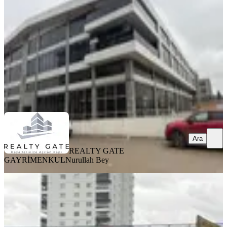
1 Oda
·
131 m²
·
Düz Giriş (Zemin)
·
23.06.2026
50.000 ₺
REALTY GATE GAYRİMENKUL
Nurullah Bey
Ara
Ara
REALTY GATE
GAYRİMENKUL
Nurullah Bey
Kuzey Emlaktan Yakacık Merkezde
Kiralık Dükkan
Yenimahalle, Yakacık Mahallesi