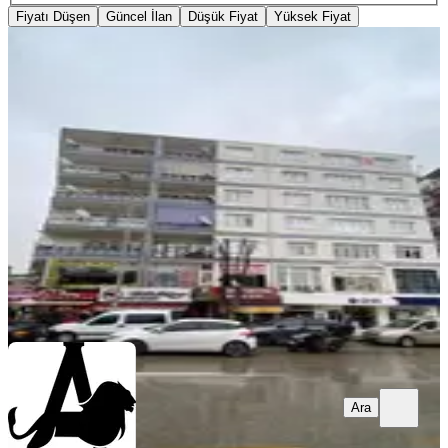
Fiyatı Düşen
Güncel İlan
Düşük Fiyat
Yüksek Fiyat
%
9
İvedik Caddesinde 380v Elektrikli
Komple Bina Altı 180m2 İşyeri
Yenimahalle, Karşıyaka Mahallesi
1 Oda
·
181 m²
·
Düz Giriş (Zemin)
·
02.04.2026
50.000 ₺
55.000 ₺
ARSLAN EMLAK
Eyüp Arslan
Ara
Ara