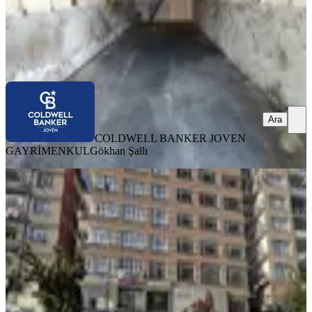
COLDWELL BANKER JOVEN GAYRİMENKUL
Gökhan Şallı
Ara
Ara
COLDWELL BANKER JOVEN
GAYRİMENKUL
Gökhan Şallı
İvedik Caddesi Üzeri 27m² Kiralık
Ofis - Adliye Yakını
Yenimahalle, Karşıyaka Mahallesi
1 Oda
·
27 m²
·
2. Kat
·
02.08.2026
15.000 ₺