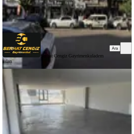
Serhat Cengiz Gayrimenkul
adem aslan
Ara
Ara
Serhat Cengiz Gayrimenkul
adem
aslan
Alya Plaza Da Her İşe Uykun Kiralık
Ofis
Yenimahalle, İvedikköy Mahallesi
1 Oda
·
121 m²
·
1. Kat
·
02.09.2025
45.000 ₺
ZİRVE GAYRİMENKUL danışmanlık hizmetleri
Furkan Sezgin