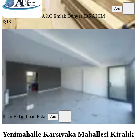
Ara
A&C Emlak Dünyası
İBRAHİM
IŞIK
YENİ
Sahibinden Eczane Tercihli
Sahibinden Yapılı Harika İşyeri
Yenimahalle, Turgut Özal Mahallesi
1 Oda
·
42 m²
·
05.08.2026
45.000 ₺
İlhan Fidan
İlhan Fidan
Ara
İlhan Fidan
İlhan Fidan
Ara
Yenimahalle Karşıyaka Mahallesi Kiralık