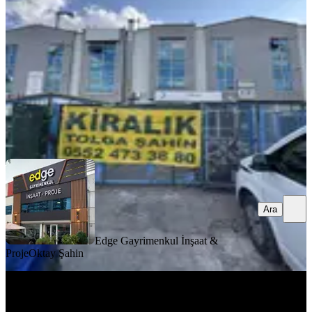
Yenimahalle, Ostim Osb Mahallesi
1 Oda
·
121 m²
·
Düz Giriş (Zemin)
·
05.08.2026
51.000 ₺
Edge Gayrimenkul İnşaat & Proje
Oktay Şahin
Ara
Ara
Edge Gayrimenkul İnşaat &
Proje
Oktay Şahin
Sahibinden Araç Muayene İstasyonu
Karşısı Corner 1 Loft Ofis