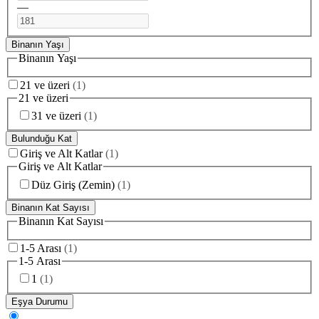
—
Binanın Yaşı
Binanın Yaşı
21 ve üzeri
(
1
)
21 ve üzeri
31 ve üzeri
(
1
)
Bulunduğu Kat
Giriş ve Alt Katlar
(
1
)
Giriş ve Alt Katlar
Düz Giriş (Zemin)
(
1
)
Binanın Kat Sayısı
Binanın Kat Sayısı
1-5 Arası
(
1
)
1-5 Arası
1
(
1
)
Eşya Durumu