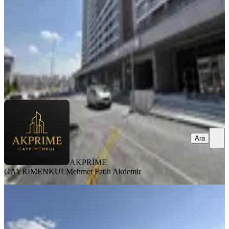
1 Oda
·
89 m²
·
Düz Giriş (Zemin)
·
02.07.2026
89.950 ₺
AKPRİME GAYRİMENKUL
Mehmet Fatih Akdemir
Ara
Ara
AKPRİME
GAYRİMENKUL
Mehmet Fatih Akdemir
YENİ
Elektrokent Arkası Kiralık 120 M2
Kombili Giriş Dükkan