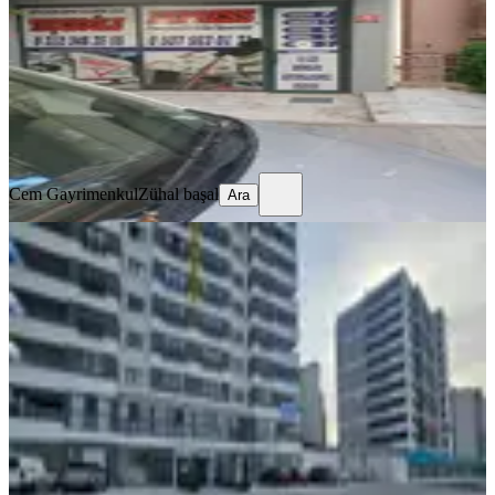
2 Oda
·
55 m²
·
Düz Giriş (Zemin)
·
10.07.2026
20.000 ₺
Cem Gayrimenkul
Zühal başal
Ara
Cem Gayrimenkul
Zühal başal
Ara
Bulvar Üzerinde Yüksek
Görünürlüklü Kiralık İş Yeri
Yenimahalle, Susuz Mahallesi
1 Oda
·
331 m²
·
Düz Giriş (Zemin)
·
22.12.2025
165.000 ₺