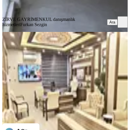
Ara
ZİRVE GAYRİMENKUL danışmanlık
Ara
hizmetleri
Furkan Sezgin
ÖNE ÇIKAN
%
10
Full Yapılı Eşyalı Kiralık 130 M2 Ofis
& Dükkan
Yenimahalle, Karşıyaka Mahallesi
3 Oda
·
140 m²
·
Düz Giriş (Zemin)
·
10.12.2024
47.000 ₺
52.000 ₺
A&C Emlak Dünyası
İBRAHİM IŞIK
Ara