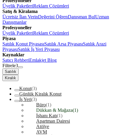
Profesyoneller
Üyelik Paketleri
Reklam Çözümleri
Satış & Kiralama
Ücretsiz İlan Verin
Değerini Öğren
Danışman Bul
Uzman
Danışmanlar
Profesyoneller
Üyelik Paketleri
Reklam Çözümleri
Piyasa
Satılık Konut Piyasası
Satılık Arsa Piyasası
Satılık Arazi
Piyasası
Satılık İş Yeri Piyasası
Kaynaklar
Satıcı Rehberi
Emlakjet Blog
Filtrele
3
Satılık
Kiralık
Konut
(3)
Günlük Kiralık Konut
İş Yeri
(3)
Büro
(1)
Dükkan & Mağaza
(1)
İşhanı Katı
(1)
Apartman Dairesi
Atölye
AVM