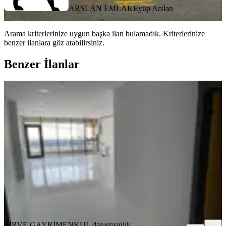
ARSLAN EMLAK
Eyüp Arslan
Arama kriterlerinize uygun başka ilan bulamadık.
Kriterlerinize
benzer ilanlara göz atabilirsiniz.
Benzer İlanlar
İvedikte Tr İnvestte Corner 1 Sıfır
Yapılı Ofis
Yenimahalle, İvedikköy Mahallesi
1 Oda
·
76 m²
·
2. Kat
·
04.04.2026
32.000 ₺
ZİRVE GAYRİMENKUL danışmanlık hizmetleri
Furkan Sezgin
Ara
ZİRVE GAYRİMENKUL danışmanlık