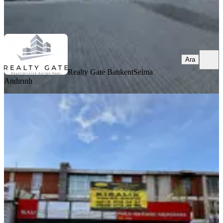
Realty Gate Batıkent
Selma Andırınlı
Ara
Ara
Realty Gate Batıkent
Selma
Andırınlı
İvedik Osb De 400 M2 Dükkan
Yenimahalle, İvedikosb Mahallesi
1 Oda
·
401 m²
·
Düz Giriş (Zemin)
·
20.01.2026
73.000 ₺
Edge Gayrimenkul İnşaat & Proje
Oktay Şahin