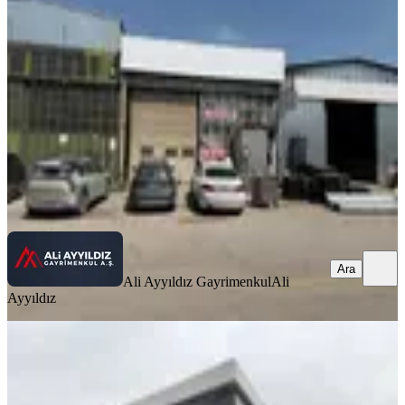
Yenimahalle, Ostim Osb Mahallesi
1 Oda
·
701 m²
·
Düz Giriş (Zemin)
·
13.06.2026
132.000 ₺
Ali Ayyıldız Gayrimenkul
Ali Ayyıldız
Ara
Ara
Ali Ayyıldız Gayrimenkul
Ali
Ayyıldız
İvedik'te Sıfır Yapılı Cadde Yakını
Geniş Kiralık İş Yeri
Yenimahalle, İvedikköy Mahallesi