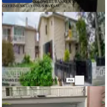
COLDWELL BANKER JOVEN
GAYRİMENKUL
YUNUS BAYSAL
Batıkent Uğur Mumcu Da Hazır
Kurulu Ofis 3 Katlı+bahçe Li
Yenimahalle, Uğur Mumcu Mahallesi
5+ Oda
·
180 m²
·
Villa tipi
·
14.05.2026
76.000 ₺
Konaklı Emlak
NECMETTİN KONAKLI
Ara
Konaklı Emlak
NECMETTİN KONAKLI
Ara
Demetgul De Kıralık Ofıs
Yenimahalle, Demetgül Mahallesi