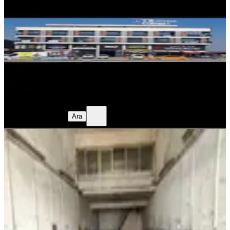
Yenimahalle, İvedikköy Mahallesi
2 Oda
·
110 m²
·
02.05.2026
48.000 ₺
Fuat kaya
Fuat kaya
Ara
Fuat kaya
Fuat kaya
Ara
İvedik Mahallesi Güneş 90 Sitesi
Kiralık Dükkan
Yenimahalle, İvedikosb Mahallesi
1 Oda
·
170 m²
·
Düz Giriş (Zemin)
·
21.06.2026
49.000 ₺