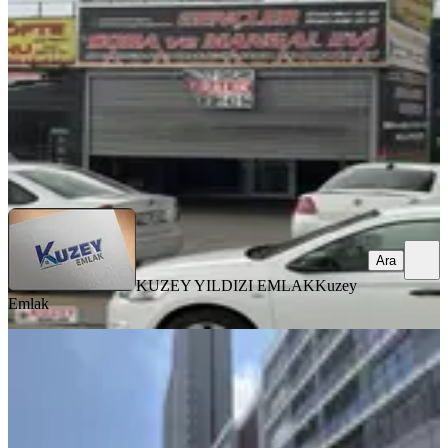
1 Oda
·
160 m²
·
Düz Giriş (Zemin)
·
06.06.2026
36.000 ₺
KUZEY YILDIZI EMLAK
Kuzey Emlak
Ara
Ara
KUZEY YILDIZI EMLAK
Kuzey
Emlak
Akprime'dan Relax Cadde'de Her İş
Koluna Uygun Benzersiz Fırsat
Yenimahalle, Serhat Mahallesi