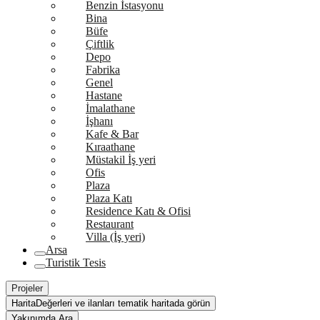
Benzin İstasyonu
Bina
Büfe
Çiftlik
Depo
Fabrika
Genel
Hastane
İmalathane
İşhanı
Kafe & Bar
Kıraathane
Müstakil İş yeri
Ofis
Plaza
Plaza Katı
Residence Katı & Ofisi
Restaurant
Villa (İş yeri)
Arsa
Turistik Tesis
Projeler
Harita
Değerleri ve ilanları tematik haritada görün
Yakınımda Ara