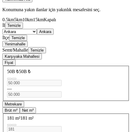
Konumuna yakın ilanlar için yakınlık mesafesini seç.
0.5km
5km
10km
15km
Kapalı
İl
Temizle
Ankara
İlçe
Temizle
Yenimahalle
Semt/Mahalle
Temizle
Karşıyaka Mahallesi
Fiyat
50B ₺
50B ₺
—
Metrekare
Brüt m²
Net m²
181 m²
181 m²