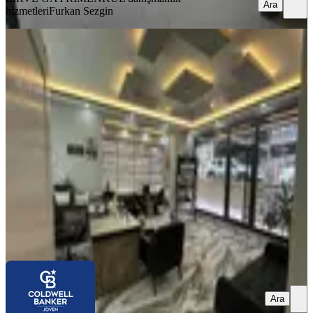
Ara
hizmetleri
Furkan Sezgin
Metro Ve Yeni Adliye Yanında Kiralık
Ofis
Yenimahalle, Demetgül Mahallesi
3 Oda
·
100 m²
·
Düz Giriş (Zemin)
·
13.05.2026
40.000 ₺
COLDWELL BANKER JOVEN GAYRİMENKUL
YUNUS
BAYSAL
Ara
Ara