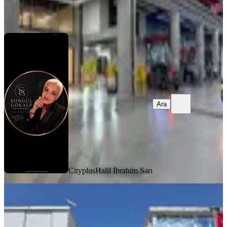
Cityplus
Halil İbrahim Sarı
Ara
Ara
Cityplus
Halil İbrahim Sarı
Matbaacılar Toplam 250 M2 Kiralık
Dükkan - Edge