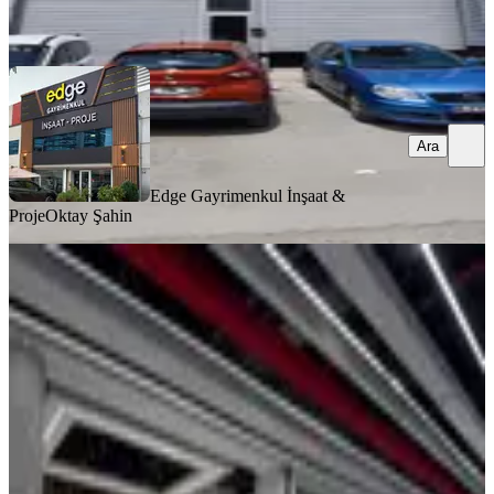
Ara
Ara
Edge Gayrimenkul İnşaat &
Proje
Oktay Şahin
Otokent Full Yapılı Kiralık Dükkan
Yenimahalle, İvedikosb Mahallesi
1 Oda
·
336 m²
·
Düz Giriş (Zemin)
·
09.06.2026
157.000 ₺