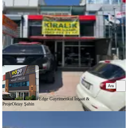
Yenimahalle, İvedikosb Mahallesi
1 Oda
·
251 m²
·
Düz Giriş (Zemin)
·
09.06.2026
62.000 ₺
Edge Gayrimenkul İnşaat & Proje
Oktay Şahin
Ara
Ara
Edge Gayrimenkul İnşaat &
Proje
Oktay Şahin
Ostim'de 5 Tonluk Vinçli Kiralık
Dükkan