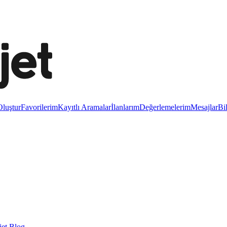
luştur
Favorilerim
Kayıtlı Aramalar
İlanlarım
Değerlemelerim
Mesajlar
Bi
et Blog