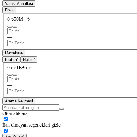
Varlık Mahallesi
Fiyat
0 ₺
50M+ ₺
—
Metrekare
Brüt m²
Net m²
0 m²
1B+ m²
—
Arama Kelimesi
Otomatik ara
İlan olmayan seçenekleri gizle