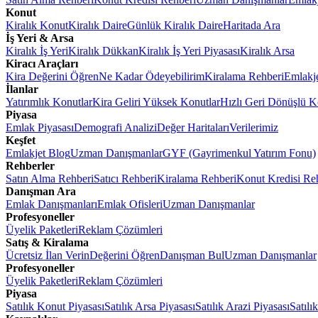
Konut
Kiralık Konut
Kiralık Daire
Günlük Kiralık Daire
Haritada Ara
İş Yeri & Arsa
Kiralık İş Yeri
Kiralık Dükkan
Kiralık İş Yeri Piyasası
Kiralık Arsa
Kiracı Araçları
Kira Değerini Öğren
Ne Kadar Ödeyebilirim
Kiralama Rehberi
Emlakj
İlanlar
Yatırımlık Konutlar
Kira Geliri Yüksek Konutlar
Hızlı Geri Dönüşlü K
Piyasa
Emlak Piyasası
Demografi Analizi
Değer Haritaları
Verilerimiz
Keşfet
Emlakjet Blog
Uzman Danışmanlar
GYF (Gayrimenkul Yatırım Fonu)
Rehberler
Satın Alma Rehberi
Satıcı Rehberi
Kiralama Rehberi
Konut Kredisi Re
Danışman Ara
Emlak Danışmanları
Emlak Ofisleri
Uzman Danışmanlar
Profesyoneller
Üyelik Paketleri
Reklam Çözümleri
Satış & Kiralama
Ücretsiz İlan Verin
Değerini Öğren
Danışman Bul
Uzman Danışmanlar
Profesyoneller
Üyelik Paketleri
Reklam Çözümleri
Piyasa
Satılık Konut Piyasası
Satılık Arsa Piyasası
Satılık Arazi Piyasası
Satılı