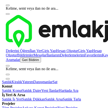
Kelime, semt veya ilan no ile ara...
Değerini Öğren
İlan Ver
Giriş Yap
Hesap Oluştur
Giriş Yap
Hesap
Oluştur
Bildirimler
Mesajlar
İlanlarım
Değerlemelerim
Favorilerim
Kayı
Aramalar
Geri Bildirim
Kelime, semt veya ilan no ile ara...
Satılık
Kiralık
Yatırım
Danışmanlar
Sat
Konut
Satılık Konut
Satılık Daire
Yeni İlanlar
Haritada Ara
İş Yeri & Arsa
Satılık İş Yeri
Satılık Dükkan
Satılık Arsa
Satılık Tarla
Projeler
Tüm Projeler
Ankara Konut Projeleri
Yeni Projeler