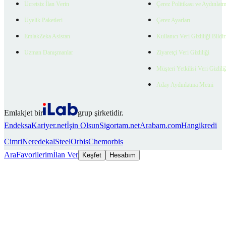
Ücretsiz İlan Verin
Çerez Politikası ve Aydınlat
Üyelik Paketleri
Çerez Ayarları
EmlakZeka Asistan
Kullanıcı Veri Gizliliği Bildi
Uzman Danışmanlar
Ziyaretçi Veri Gizliliği
Müşteri Yetkilisi Veri Gizlili
Aday Aydınlatma Metni
Emlakjet bir
grup şirketidir.
Endeksa
Kariyer.net
İşin Olsun
Sigortam.net
Arabam.com
Hangikredi
Cimri
Neredekal
SteelOrbis
Chemorbis
Ara
Favorilerim
İlan Ver
Keşfet
Hesabım