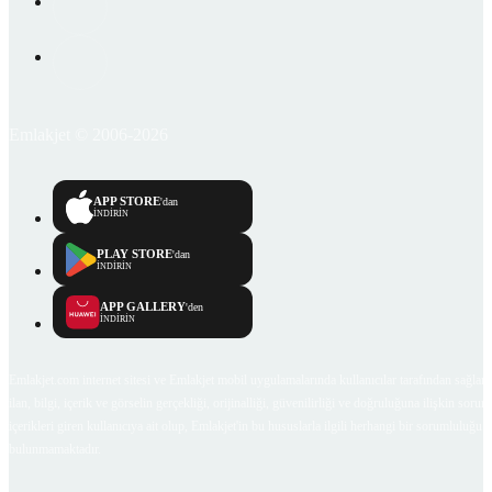
Emlakjet © 2006-2026
APP STORE
'dan
İNDİRİN
PLAY STORE
'dan
İNDİRİN
APP GALLERY
'den
İNDİRİN
Emlakjet.com internet sitesi ve Emlakjet mobil uygulamalarında kullanıcılar tarafından sağlana
ilan, bilgi, içerik ve görselin gerçekliği, orijinalliği, güvenilirliği ve doğruluğuna ilişkin soru
içerikleri giren kullanıcıya ait olup, Emlakjet'in bu hususlarla ilgili herhangi bir sorumluluğu
bulunmamaktadır.