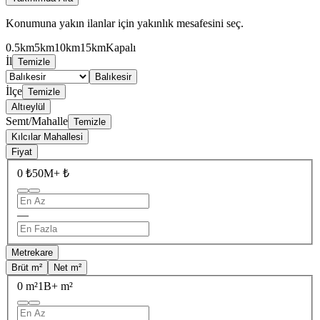
Konumuna yakın ilanlar için yakınlık mesafesini seç.
0.5km
5km
10km
15km
Kapalı
İl
Temizle
Balıkesir
İlçe
Temizle
Altıeylül
Semt/Mahalle
Temizle
Kılcılar Mahallesi
Fiyat
0 ₺
50M+ ₺
—
Metrekare
Brüt m²
Net m²
0 m²
1B+ m²