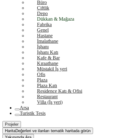
Büro
Çiftlik
Depo
Dükkan & Mağaza
Fabrika
Genel
Hastane
İmalathane
İşhanı
İşhanı Katı
Kafe & Bar
Kıraathane
Müstakil İş yeri
Ofis
Plaza
Plaza Katı
Residence Katı & Ofisi
Restaurant
Villa (İş yeri)
Arsa
Turistik Tesis
Projeler
Harita
Değerleri ve ilanları tematik haritada görün
Yakınımda Ara