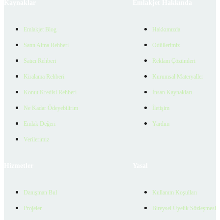
Kaynaklar
Emlakjet Hakkında
Emlakjet Blog
Hakkımızda
Satın Alma Rehberi
Ödüllerimiz
Satıcı Rehberi
Reklam Çözümleri
Kiralama Rehberi
Kurumsal Materyaller
Konut Kredisi Rehberi
İnsan Kaynakları
Ne Kadar Ödeyebilirim
İletişim
Emlak Değeri
Yardım
Verilerimiz
Hizmetler
Yasal
Danışman Bul
Kullanım Koşulları
Projeler
Bireysel Üyelik Sözleşmesi