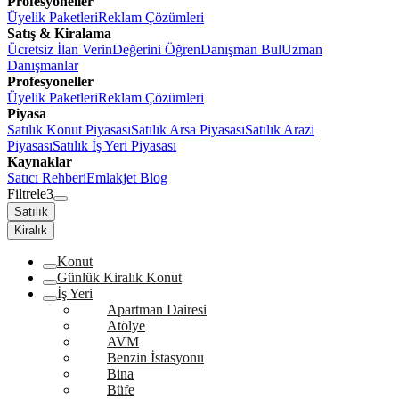
Profesyoneller
Üyelik Paketleri
Reklam Çözümleri
Satış & Kiralama
Ücretsiz İlan Verin
Değerini Öğren
Danışman Bul
Uzman
Danışmanlar
Profesyoneller
Üyelik Paketleri
Reklam Çözümleri
Piyasa
Satılık Konut Piyasası
Satılık Arsa Piyasası
Satılık Arazi
Piyasası
Satılık İş Yeri Piyasası
Kaynaklar
Satıcı Rehberi
Emlakjet Blog
Filtrele
3
Satılık
Kiralık
Konut
Günlük Kiralık Konut
İş Yeri
Apartman Dairesi
Atölye
AVM
Benzin İstasyonu
Bina
Büfe