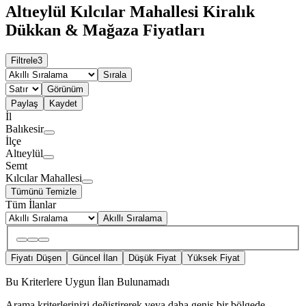
Altıeylül Kılcılar Mahallesi Kiralık
Dükkan & Mağaza Fiyatları
Filtrele
3
Sırala
Görünüm
Paylaş
Kaydet
İl
Balıkesir
İlçe
Altıeylül
Semt
Kılcılar Mahallesi
Tümünü Temizle
Tüm İlanlar
Akıllı Sıralama
Fiyatı Düşen
Güncel İlan
Düşük Fiyat
Yüksek Fiyat
Bu Kriterlere Uygun İlan Bulunamadı
Arama kriterlerinizi değiştirerek veya daha geniş bir bölgede