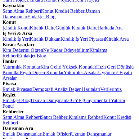
Kaynaklar
Satın Alma Rehberi
Konut Kredisi Rehberi
Uzman
Danışmanlar
Emlakjet Blog
Konut
Kiralık Konut
Kiralık Daire
Günlük Kiralık Daire
Haritada Ara
İş Yeri & Arsa
Kiralık İş Yeri
Kiralık Dükkan
Kiralık İş Yeri Piyasası
Kiralık Arsa
Kiracı Araçları
Kira Değerini Öğren
Ne Kadar Ödeyebilirim
Kiralama
Rehberi
Emlakjet Blog
İlanlar
Yatırımlık Konutlar
Kira Geliri Yüksek Konutlar
Hızlı Geri Dönüşlü
Konutlar
Fiyatı Düşen Konutlar
Yatırımlık Arsalar
Uygun m² Fiyatlı
Arsalar
Piyasa
Emlak Piyasası
Demografi Analizi
Değer Haritaları
Verilerimiz
Keşfet
Emlakjet Blog
Uzman Danışmanlar
GYF (Gayrimenkul Yatırım
Fonu)
Rehberler
Satın Alma Rehberi
Satıcı Rehberi
Kiralama Rehberi
Konut Kredisi
Rehberi
Danışman Ara
Emlak Danışmanları
Emlak Ofisleri
Uzman Danışmanlar