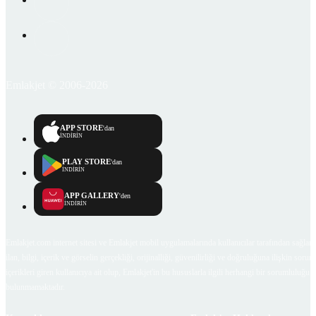
Emlakjet © 2006-2026
APP STORE
'dan
İNDİRİN
PLAY STORE
'dan
İNDİRİN
APP GALLERY
'den
İNDİRİN
Emlakjet.com internet sitesi ve Emlakjet mobil uygulamalarında kullanıcılar tarafından sağlana
ilan, bilgi, içerik ve görselin gerçekliği, orijinalliği, güvenilirliği ve doğruluğuna ilişkin soru
içerikleri giren kullanıcıya ait olup, Emlakjet'in bu hususlarla ilgili herhangi bir sorumluluğu
bulunmamaktadır.