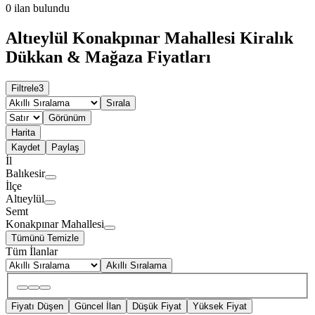
0
ilan bulundu
Altıeylül Konakpınar Mahallesi Kiralık
Dükkan & Mağaza Fiyatları
Filtrele
3
Sırala
Görünüm
Harita
Kaydet
Paylaş
İl
Balıkesir
İlçe
Altıeylül
Semt
Konakpınar Mahallesi
Tümünü Temizle
Tüm İlanlar
Akıllı Sıralama
Fiyatı Düşen
Güncel İlan
Düşük Fiyat
Yüksek Fiyat