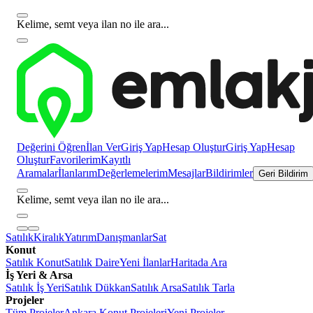
Kelime, semt veya ilan no ile ara...
Değerini Öğren
İlan Ver
Giriş Yap
Hesap Oluştur
Giriş Yap
Hesap
Oluştur
Favorilerim
Kayıtlı
Aramalar
İlanlarım
Değerlemelerim
Mesajlar
Bildirimler
Geri Bildirim
Kelime, semt veya ilan no ile ara...
Satılık
Kiralık
Yatırım
Danışmanlar
Sat
Konut
Satılık Konut
Satılık Daire
Yeni İlanlar
Haritada Ara
İş Yeri & Arsa
Satılık İş Yeri
Satılık Dükkan
Satılık Arsa
Satılık Tarla
Projeler
Tüm Projeler
Ankara Konut Projeleri
Yeni Projeler