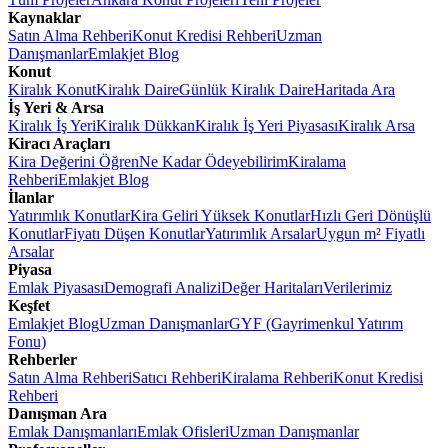
Kaynaklar
Satın Alma Rehberi
Konut Kredisi Rehberi
Uzman
Danışmanlar
Emlakjet Blog
Konut
Kiralık Konut
Kiralık Daire
Günlük Kiralık Daire
Haritada Ara
İş Yeri & Arsa
Kiralık İş Yeri
Kiralık Dükkan
Kiralık İş Yeri Piyasası
Kiralık Arsa
Kiracı Araçları
Kira Değerini Öğren
Ne Kadar Ödeyebilirim
Kiralama
Rehberi
Emlakjet Blog
İlanlar
Yatırımlık Konutlar
Kira Geliri Yüksek Konutlar
Hızlı Geri Dönüşlü
Konutlar
Fiyatı Düşen Konutlar
Yatırımlık Arsalar
Uygun m² Fiyatlı
Arsalar
Piyasa
Emlak Piyasası
Demografi Analizi
Değer Haritaları
Verilerimiz
Keşfet
Emlakjet Blog
Uzman Danışmanlar
GYF (Gayrimenkul Yatırım
Fonu)
Rehberler
Satın Alma Rehberi
Satıcı Rehberi
Kiralama Rehberi
Konut Kredisi
Rehberi
Danışman Ara
Emlak Danışmanları
Emlak Ofisleri
Uzman Danışmanlar