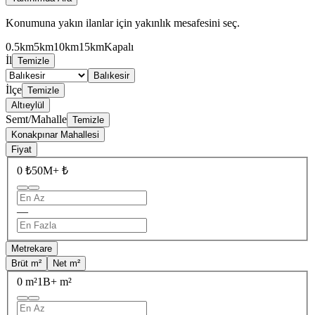
Konumuna yakın ilanlar için yakınlık mesafesini seç.
0.5km
5km
10km
15km
Kapalı
İl
Temizle
Balıkesir
İlçe
Temizle
Altıeylül
Semt/Mahalle
Temizle
Konakpınar Mahallesi
Fiyat
0 ₺
50M+ ₺
—
Metrekare
Brüt m²
Net m²
0 m²
1B+ m²