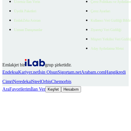
Ücretsiz İlan Verin
Çerez Politikası ve Aydınlat
Üyelik Paketleri
Çerez Ayarları
EmlakZeka Asistan
Kullanıcı Veri Gizliliği Bildi
Uzman Danışmanlar
Ziyaretçi Veri Gizliliği
Müşteri Yetkilisi Veri Gizlili
Aday Aydınlatma Metni
Emlakjet bir
grup şirketidir.
Endeksa
Kariyer.net
İşin Olsun
Sigortam.net
Arabam.com
Hangikredi
Cimri
Neredekal
SteelOrbis
Chemorbis
Ara
Favorilerim
İlan Ver
Keşfet
Hesabım