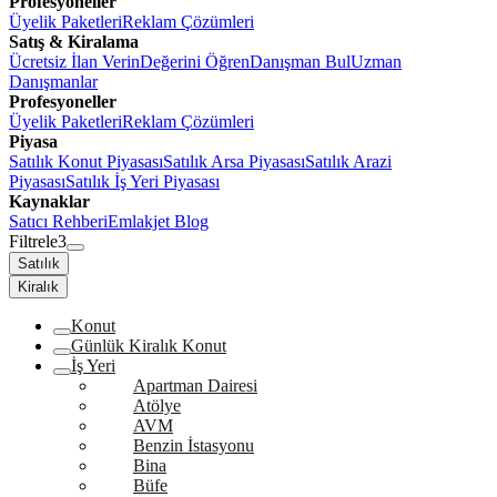
Profesyoneller
Üyelik Paketleri
Reklam Çözümleri
Satış & Kiralama
Ücretsiz İlan Verin
Değerini Öğren
Danışman Bul
Uzman
Danışmanlar
Profesyoneller
Üyelik Paketleri
Reklam Çözümleri
Piyasa
Satılık Konut Piyasası
Satılık Arsa Piyasası
Satılık Arazi
Piyasası
Satılık İş Yeri Piyasası
Kaynaklar
Satıcı Rehberi
Emlakjet Blog
Filtrele
3
Satılık
Kiralık
Konut
Günlük Kiralık Konut
İş Yeri
Apartman Dairesi
Atölye
AVM
Benzin İstasyonu
Bina
Büfe