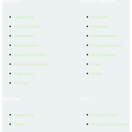
Kaynaklar
Emlakjet Hakkında
Emlakjet Blog
Hakkımızda
Satın Alma Rehberi
Ödüllerimiz
Satıcı Rehberi
Reklam Çözümleri
Kiralama Rehberi
Kurumsal Materyaller
Konut Kredisi Rehberi
İnsan Kaynakları
Ne Kadar Ödeyebilirim
İletişim
Emlak Değeri
Yardım
Verilerimiz
Hizmetler
Yasal
Danışman Bul
Kullanım Koşulları
Projeler
Bireysel Üyelik Sözleşmesi