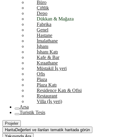
Büro
Çiftlik
Depo
Dükkan & Mağaza
Fabrika
Genel
Hastane
İmalathane
İşhanı
İşhanı Katı
Kafe & Bar
Kıraathane
Müstakil İş yeri
Ofis
Plaza
Plaza Katı
Residence Katı & Ofisi
Restaurant
Villa (İş yeri)
Arsa
Turistik Tesis
Projeler
Harita
Değerleri ve ilanları tematik haritada görün
Yakınımda Ara