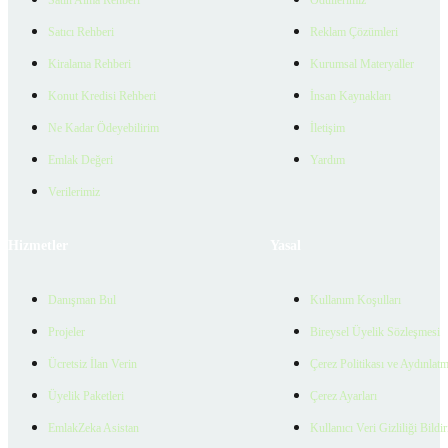
Satın Alma Rehberi
Ödüllerimiz
Satıcı Rehberi
Reklam Çözümleri
Kiralama Rehberi
Kurumsal Materyaller
Konut Kredisi Rehberi
İnsan Kaynakları
Ne Kadar Ödeyebilirim
İletişim
Emlak Değeri
Yardım
Verilerimiz
Hizmetler
Yasal
Danışman Bul
Kullanım Koşulları
Projeler
Bireysel Üyelik Sözleşmesi
Ücretsiz İlan Verin
Çerez Politikası ve Aydınlat
Üyelik Paketleri
Çerez Ayarları
EmlakZeka Asistan
Kullanıcı Veri Gizliliği Bildi