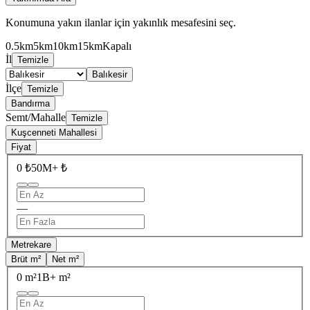
Konumuna yakın ilanlar için yakınlık mesafesini seç.
0.5km
5km
10km
15km
Kapalı
İl
Temizle
Balıkesir
İlçe
Temizle
Bandırma
Semt/Mahalle
Temizle
Kuşcenneti Mahallesi
Fiyat
0 ₺
50M+ ₺
—
Metrekare
Brüt m²
Net m²
0 m²
1B+ m²