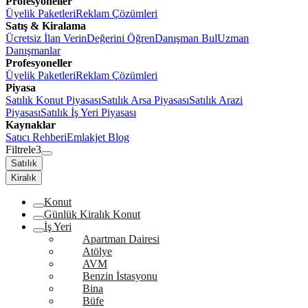
Profesyoneller
Üyelik Paketleri
Reklam Çözümleri
Satış & Kiralama
Ücretsiz İlan Verin
Değerini Öğren
Danışman Bul
Uzman
Danışmanlar
Profesyoneller
Üyelik Paketleri
Reklam Çözümleri
Piyasa
Satılık Konut Piyasası
Satılık Arsa Piyasası
Satılık Arazi
Piyasası
Satılık İş Yeri Piyasası
Kaynaklar
Satıcı Rehberi
Emlakjet Blog
Filtrele
3
Satılık
Kiralık
Konut
Günlük Kiralık Konut
İş Yeri
Apartman Dairesi
Atölye
AVM
Benzin İstasyonu
Bina
Büfe