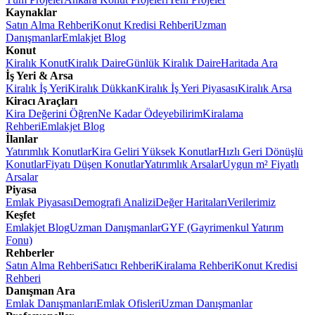
Kaynaklar
Satın Alma Rehberi
Konut Kredisi Rehberi
Uzman
Danışmanlar
Emlakjet Blog
Konut
Kiralık Konut
Kiralık Daire
Günlük Kiralık Daire
Haritada Ara
İş Yeri & Arsa
Kiralık İş Yeri
Kiralık Dükkan
Kiralık İş Yeri Piyasası
Kiralık Arsa
Kiracı Araçları
Kira Değerini Öğren
Ne Kadar Ödeyebilirim
Kiralama
Rehberi
Emlakjet Blog
İlanlar
Yatırımlık Konutlar
Kira Geliri Yüksek Konutlar
Hızlı Geri Dönüşlü
Konutlar
Fiyatı Düşen Konutlar
Yatırımlık Arsalar
Uygun m² Fiyatlı
Arsalar
Piyasa
Emlak Piyasası
Demografi Analizi
Değer Haritaları
Verilerimiz
Keşfet
Emlakjet Blog
Uzman Danışmanlar
GYF (Gayrimenkul Yatırım
Fonu)
Rehberler
Satın Alma Rehberi
Satıcı Rehberi
Kiralama Rehberi
Konut Kredisi
Rehberi
Danışman Ara
Emlak Danışmanları
Emlak Ofisleri
Uzman Danışmanlar