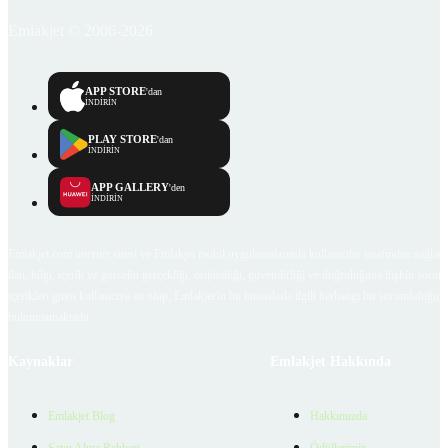
Emlakjet © 2006-2026
APP STORE
'dan
İNDİRİN
PLAY STORE
'dan
İNDİRİN
APP GALLERY
'den
İNDİRİN
Emlakjet.com internet sitesi ve Emlakjet mobil uygulamalarında kullanıcılar tarafından sağlana
ilan, bilgi, içerik ve görselin gerçekliği, orijinalliği, güvenilirliği ve doğruluğuna ilişkin soru
içerikleri giren kullanıcıya ait olup, Emlakjet'in bu hususlarla ilgili herhangi bir sorumluluğu
bulunmamaktadır.
Kaynaklar
Emlakjet Hakkında
Emlakjet Blog
Hakkımızda