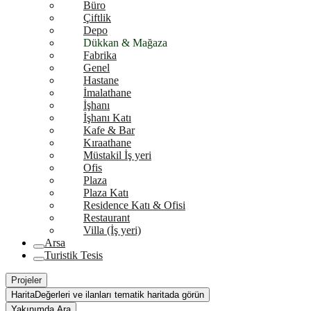
Büro
Çiftlik
Depo
Dükkan & Mağaza
Fabrika
Genel
Hastane
İmalathane
İşhanı
İşhanı Katı
Kafe & Bar
Kıraathane
Müstakil İş yeri
Ofis
Plaza
Plaza Katı
Residence Katı & Ofisi
Restaurant
Villa (İş yeri)
Arsa
Turistik Tesis
Projeler
Harita
Değerleri ve ilanları tematik haritada görün
Yakınımda Ara