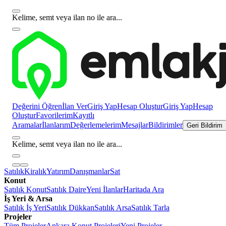
Kelime, semt veya ilan no ile ara...
Değerini Öğren
İlan Ver
Giriş Yap
Hesap Oluştur
Giriş Yap
Hesap
Oluştur
Favorilerim
Kayıtlı
Aramalar
İlanlarım
Değerlemelerim
Mesajlar
Bildirimler
Geri Bildirim
Kelime, semt veya ilan no ile ara...
Satılık
Kiralık
Yatırım
Danışmanlar
Sat
Konut
Satılık Konut
Satılık Daire
Yeni İlanlar
Haritada Ara
İş Yeri & Arsa
Satılık İş Yeri
Satılık Dükkan
Satılık Arsa
Satılık Tarla
Projeler
Tüm Projeler
Ankara Konut Projeleri
Yeni Projeler