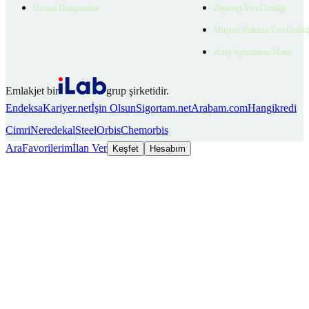
Uzman Danışmanlar
Ziyaretçi Veri Gizliliği
Müşteri Yetkilisi Veri Gizlili
Aday Aydınlatma Metni
Emlakjet bir
grup şirketidir.
Endeksa
Kariyer.net
İşin Olsun
Sigortam.net
Arabam.com
Hangikredi
Cimri
Neredekal
SteelOrbis
Chemorbis
Ara
Favorilerim
İlan Ver
Keşfet
Hesabım