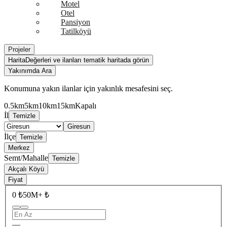
Motel
Otel
Pansiyon
Tatilköyü
Projeler
Harita
Değerleri ve ilanları tematik haritada görün
Yakınımda Ara
Konumuna yakın ilanlar için yakınlık mesafesini seç.
0.5km
5km
10km
15km
Kapalı
İl
Temizle
Giresun
İlçe
Temizle
Merkez
Semt/Mahalle
Temizle
Akçalı Köyü
Fiyat
0 ₺
50M+ ₺
—