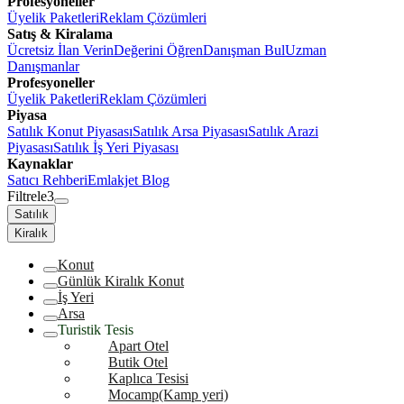
Profesyoneller
Üyelik Paketleri
Reklam Çözümleri
Satış & Kiralama
Ücretsiz İlan Verin
Değerini Öğren
Danışman Bul
Uzman
Danışmanlar
Profesyoneller
Üyelik Paketleri
Reklam Çözümleri
Piyasa
Satılık Konut Piyasası
Satılık Arsa Piyasası
Satılık Arazi
Piyasası
Satılık İş Yeri Piyasası
Kaynaklar
Satıcı Rehberi
Emlakjet Blog
Filtrele
3
Satılık
Kiralık
Konut
Günlük Kiralık Konut
İş Yeri
Arsa
Turistik Tesis
Apart Otel
Butik Otel
Kaplıca Tesisi
Mocamp(Kamp yeri)