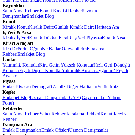
Kaynaklar
Satın Alma Rehberi
Konut Kredisi Rehberi
Uzman
Danışmanlar
Emlakjet Blog
Konut
Kiralık Konut
Kiralık Daire
Günlük Kiralık Daire
Haritada Ara
İş Yeri & Arsa
Kiralık İş Yeri
Kiralık Dükkan
Kiralık İş Yeri Piyasası
Kiralık Arsa
Kiracı Araçları
Kira Değerini Öğren
Ne Kadar Ödeyebilirim
Kiralama
Rehberi
Emlakjet Blog
İlanlar
Yatırımlık Konutlar
Kira Geliri Yüksek Konutlar
Hızlı Geri Dönüşlü
Konutlar
Fiyatı Düşen Konutlar
Yatırımlık Arsalar
Uygun m² Fiyatlı
Arsalar
Piyasa
Emlak Piyasası
Demografi Analizi
Değer Haritaları
Verilerimiz
Keşfet
Emlakjet Blog
Uzman Danışmanlar
GYF (Gayrimenkul Yatırım
Fonu)
Rehberler
Satın Alma Rehberi
Satıcı Rehberi
Kiralama Rehberi
Konut Kredisi
Rehberi
Danışman Ara
Emlak Danışmanları
Emlak Ofisleri
Uzman Danışmanlar