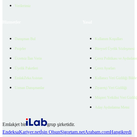
Verilerimiz
Hizmetler
Yasal
Danışman Bul
Kullanım Koşulları
Projeler
Bireysel Üyelik Sözleşmesi
Ücretsiz İlan Verin
Çerez Politikası ve Aydınlat
Üyelik Paketleri
Çerez Ayarları
EmlakZeka Asistan
Kullanıcı Veri Gizliliği Bildi
Uzman Danışmanlar
Ziyaretçi Veri Gizliliği
Müşteri Yetkilisi Veri Gizlili
Aday Aydınlatma Metni
Emlakjet bir
grup şirketidir.
Endeksa
Kariyer.net
İşin Olsun
Sigortam.net
Arabam.com
Hangikredi