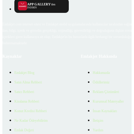
APP GALLERY
'den
İNDİRİN
Emlakjet.com internet sitesi ve Emlakjet mobil uygulamalarında kullanıcılar tarafından sağlana
ilan, bilgi, içerik ve görselin gerçekliği, orijinalliği, güvenilirliği ve doğruluğuna ilişkin soru
içerikleri giren kullanıcıya ait olup, Emlakjet'in bu hususlarla ilgili herhangi bir sorumluluğu
bulunmamaktadır.
Kaynaklar
Emlakjet Hakkında
Emlakjet Blog
Hakkımızda
Satın Alma Rehberi
Ödüllerimiz
Satıcı Rehberi
Reklam Çözümleri
Kiralama Rehberi
Kurumsal Materyaller
Konut Kredisi Rehberi
İnsan Kaynakları
Ne Kadar Ödeyebilirim
İletişim
Emlak Değeri
Yardım