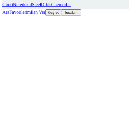
Cimri
Neredekal
SteelOrbis
Chemorbis
Ara
Favorilerim
İlan Ver
Keşfet
Hesabım