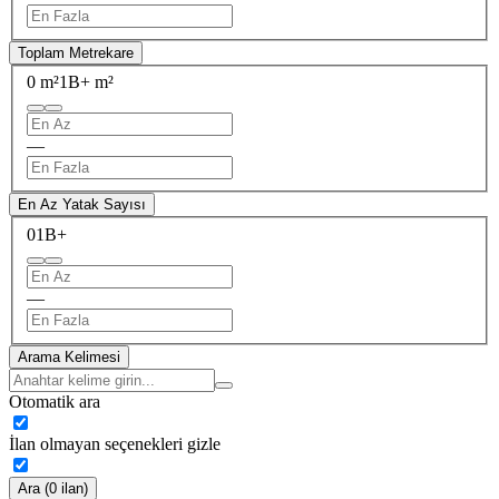
Toplam Metrekare
0 m²
1B+ m²
—
En Az Yatak Sayısı
0
1B+
—
Arama Kelimesi
Otomatik ara
İlan olmayan seçenekleri gizle
Ara (0 ilan)