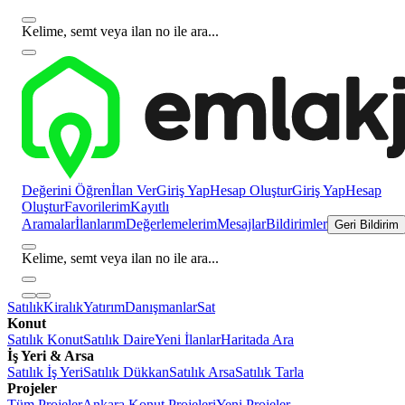
Kelime, semt veya ilan no ile ara...
Değerini Öğren
İlan Ver
Giriş Yap
Hesap Oluştur
Giriş Yap
Hesap
Oluştur
Favorilerim
Kayıtlı
Aramalar
İlanlarım
Değerlemelerim
Mesajlar
Bildirimler
Geri Bildirim
Kelime, semt veya ilan no ile ara...
Satılık
Kiralık
Yatırım
Danışmanlar
Sat
Konut
Satılık Konut
Satılık Daire
Yeni İlanlar
Haritada Ara
İş Yeri & Arsa
Satılık İş Yeri
Satılık Dükkan
Satılık Arsa
Satılık Tarla
Projeler
Tüm Projeler
Ankara Konut Projeleri
Yeni Projeler