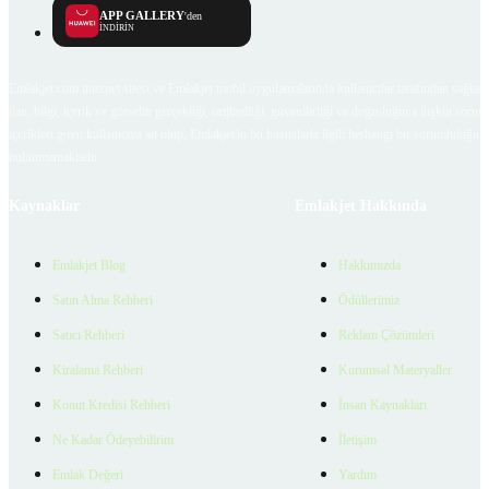
APP GALLERY
'den
İNDİRİN
Emlakjet.com internet sitesi ve Emlakjet mobil uygulamalarında kullanıcılar tarafından sağlana
ilan, bilgi, içerik ve görselin gerçekliği, orijinalliği, güvenilirliği ve doğruluğuna ilişkin soru
içerikleri giren kullanıcıya ait olup, Emlakjet'in bu hususlarla ilgili herhangi bir sorumluluğu
bulunmamaktadır.
Kaynaklar
Emlakjet Hakkında
Emlakjet Blog
Hakkımızda
Satın Alma Rehberi
Ödüllerimiz
Satıcı Rehberi
Reklam Çözümleri
Kiralama Rehberi
Kurumsal Materyaller
Konut Kredisi Rehberi
İnsan Kaynakları
Ne Kadar Ödeyebilirim
İletişim
Emlak Değeri
Yardım