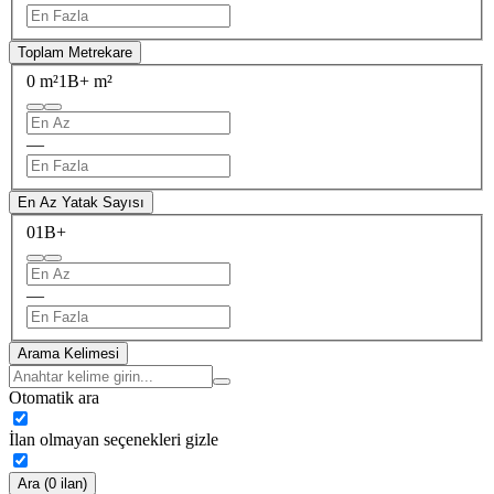
Toplam Metrekare
0 m²
1B+ m²
—
En Az Yatak Sayısı
0
1B+
—
Arama Kelimesi
Otomatik ara
İlan olmayan seçenekleri gizle
Ara (0 ilan)