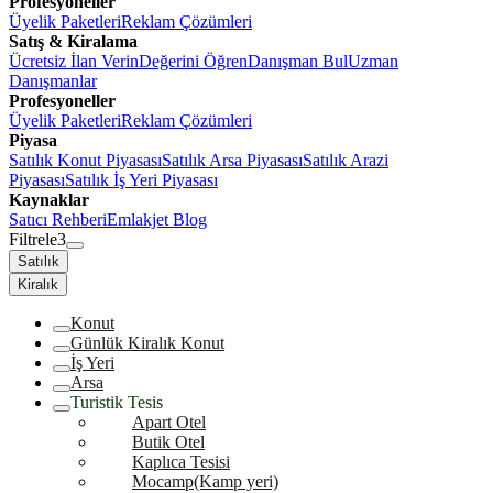
Profesyoneller
Üyelik Paketleri
Reklam Çözümleri
Satış & Kiralama
Ücretsiz İlan Verin
Değerini Öğren
Danışman Bul
Uzman
Danışmanlar
Profesyoneller
Üyelik Paketleri
Reklam Çözümleri
Piyasa
Satılık Konut Piyasası
Satılık Arsa Piyasası
Satılık Arazi
Piyasası
Satılık İş Yeri Piyasası
Kaynaklar
Satıcı Rehberi
Emlakjet Blog
Filtrele
3
Satılık
Kiralık
Konut
Günlük Kiralık Konut
İş Yeri
Arsa
Turistik Tesis
Apart Otel
Butik Otel
Kaplıca Tesisi
Mocamp(Kamp yeri)