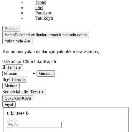
Motel
Otel
Pansiyon
Tatilköyü
Projeler
Harita
Değerleri ve ilanları tematik haritada görün
Yakınımda Ara
Konumuna yakın ilanlar için yakınlık mesafesini seç.
0.5km
5km
10km
15km
Kapalı
İl
Temizle
Giresun
İlçe
Temizle
Merkez
Semt/Mahalle
Temizle
Çukurköy Köyü
Fiyat
0 ₺
50M+ ₺
—