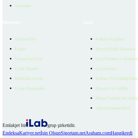
Verilerimiz
Hizmetler
Yasal
Danışman Bul
Kullanım Koşulları
Projeler
Bireysel Üyelik Sözleşmesi
Ücretsiz İlan Verin
Çerez Politikası ve Aydınlat
Üyelik Paketleri
Çerez Ayarları
EmlakZeka Asistan
Kullanıcı Veri Gizliliği Bildi
Uzman Danışmanlar
Ziyaretçi Veri Gizliliği
Müşteri Yetkilisi Veri Gizlili
Aday Aydınlatma Metni
Emlakjet bir
grup şirketidir.
Endeksa
Kariyer.net
İşin Olsun
Sigortam.net
Arabam.com
Hangikredi