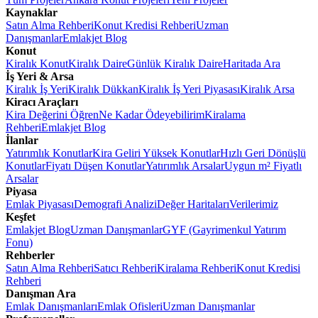
Kaynaklar
Satın Alma Rehberi
Konut Kredisi Rehberi
Uzman
Danışmanlar
Emlakjet Blog
Konut
Kiralık Konut
Kiralık Daire
Günlük Kiralık Daire
Haritada Ara
İş Yeri & Arsa
Kiralık İş Yeri
Kiralık Dükkan
Kiralık İş Yeri Piyasası
Kiralık Arsa
Kiracı Araçları
Kira Değerini Öğren
Ne Kadar Ödeyebilirim
Kiralama
Rehberi
Emlakjet Blog
İlanlar
Yatırımlık Konutlar
Kira Geliri Yüksek Konutlar
Hızlı Geri Dönüşlü
Konutlar
Fiyatı Düşen Konutlar
Yatırımlık Arsalar
Uygun m² Fiyatlı
Arsalar
Piyasa
Emlak Piyasası
Demografi Analizi
Değer Haritaları
Verilerimiz
Keşfet
Emlakjet Blog
Uzman Danışmanlar
GYF (Gayrimenkul Yatırım
Fonu)
Rehberler
Satın Alma Rehberi
Satıcı Rehberi
Kiralama Rehberi
Konut Kredisi
Rehberi
Danışman Ara
Emlak Danışmanları
Emlak Ofisleri
Uzman Danışmanlar