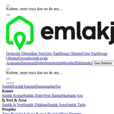
Kelime, semt veya ilan no ile ara...
Değerini Öğren
İlan Ver
Giriş Yap
Hesap Oluştur
Giriş Yap
Hesap
Oluştur
Favorilerim
Kayıtlı
Aramalar
İlanlarım
Değerlemelerim
Mesajlar
Bildirimler
Geri Bildirim
Kelime, semt veya ilan no ile ara...
Satılık
Kiralık
Yatırım
Danışmanlar
Sat
Konut
Satılık Konut
Satılık Daire
Yeni İlanlar
Haritada Ara
İş Yeri & Arsa
Satılık İş Yeri
Satılık Dükkan
Satılık Arsa
Satılık Tarla
Projeler
Tüm Projeler
Ankara Konut Projeleri
Yeni Projeler