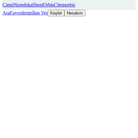
Cimri
Neredekal
SteelOrbis
Chemorbis
Ara
Favorilerim
İlan Ver
Keşfet
Hesabım