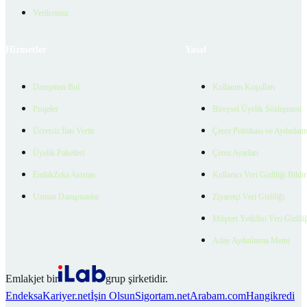
Verilerimiz
Hizmetler
Yasal
Danışman Bul
Kullanım Koşulları
Projeler
Bireysel Üyelik Sözleşmesi
Ücretsiz İlan Verin
Çerez Politikası ve Aydınlat
Üyelik Paketleri
Çerez Ayarları
EmlakZeka Asistan
Kullanıcı Veri Gizliliği Bildi
Uzman Danışmanlar
Ziyaretçi Veri Gizliliği
Müşteri Yetkilisi Veri Gizlili
Aday Aydınlatma Metni
Emlakjet bir
grup şirketidir.
Endeksa
Kariyer.net
İşin Olsun
Sigortam.net
Arabam.com
Hangikredi