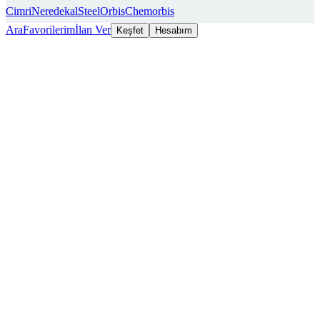
Cimri
Neredekal
SteelOrbis
Chemorbis
Ara
Favorilerim
İlan Ver
Keşfet
Hesabım