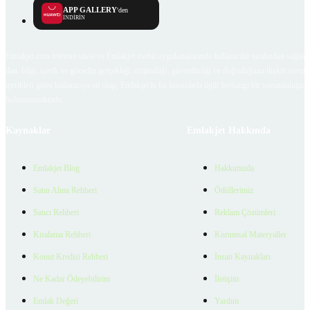
APP GALLERY
'den
İNDİRİN
Emlakjet.com internet sitesi ve Emlakjet mobil uygulamalarında kullanıcılar tarafından sağlana
ilan, bilgi, içerik ve görselin gerçekliği, orijinalliği, güvenilirliği ve doğruluğuna ilişkin soru
içerikleri giren kullanıcıya ait olup, Emlakjet'in bu hususlarla ilgili herhangi bir sorumluluğu
bulunmamaktadır.
Kaynaklar
Emlakjet Hakkında
Emlakjet Blog
Hakkımızda
Satın Alma Rehberi
Ödüllerimiz
Satıcı Rehberi
Reklam Çözümleri
Kiralama Rehberi
Kurumsal Materyaller
Konut Kredisi Rehberi
İnsan Kaynakları
Ne Kadar Ödeyebilirim
İletişim
Emlak Değeri
Yardım