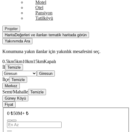
Motel
Otel
Pansiyon
Tatilköyü
Projeler
Harita
Değerleri ve ilanları tematik haritada görün
Yakınımda Ara
Konumuna yakın ilanlar için yakınlık mesafesini seç.
0.5km
5km
10km
15km
Kapalı
İl
Temizle
Giresun
İlçe
Temizle
Merkez
Semt/Mahalle
Temizle
Güney Köyü
Fiyat
0 ₺
50M+ ₺
—