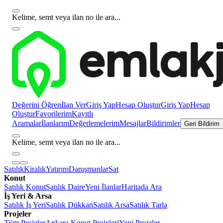
Kelime, semt veya ilan no ile ara...
Değerini Öğren
İlan Ver
Giriş Yap
Hesap Oluştur
Giriş Yap
Hesap
Oluştur
Favorilerim
Kayıtlı
Aramalar
İlanlarım
Değerlemelerim
Mesajlar
Bildirimler
Geri Bildirim
Kelime, semt veya ilan no ile ara...
Satılık
Kiralık
Yatırım
Danışmanlar
Sat
Konut
Satılık Konut
Satılık Daire
Yeni İlanlar
Haritada Ara
İş Yeri & Arsa
Satılık İş Yeri
Satılık Dükkan
Satılık Arsa
Satılık Tarla
Projeler
Tüm Projeler
Ankara Konut Projeleri
Yeni Projeler