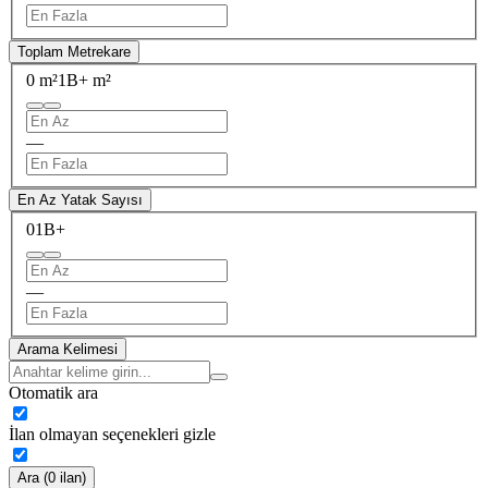
Toplam Metrekare
0 m²
1B+ m²
—
En Az Yatak Sayısı
0
1B+
—
Arama Kelimesi
Otomatik ara
İlan olmayan seçenekleri gizle
Ara (0 ilan)