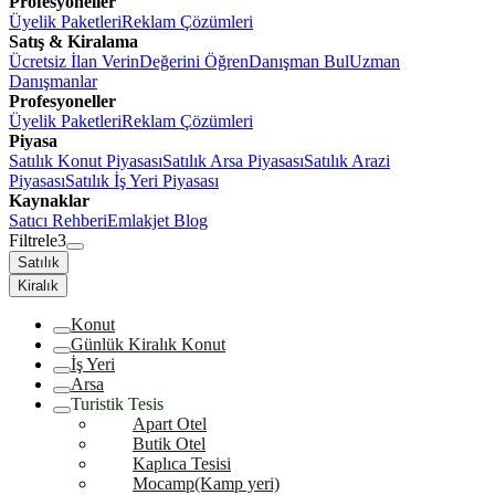
Profesyoneller
Üyelik Paketleri
Reklam Çözümleri
Satış & Kiralama
Ücretsiz İlan Verin
Değerini Öğren
Danışman Bul
Uzman
Danışmanlar
Profesyoneller
Üyelik Paketleri
Reklam Çözümleri
Piyasa
Satılık Konut Piyasası
Satılık Arsa Piyasası
Satılık Arazi
Piyasası
Satılık İş Yeri Piyasası
Kaynaklar
Satıcı Rehberi
Emlakjet Blog
Filtrele
3
Satılık
Kiralık
Konut
Günlük Kiralık Konut
İş Yeri
Arsa
Turistik Tesis
Apart Otel
Butik Otel
Kaplıca Tesisi
Mocamp(Kamp yeri)