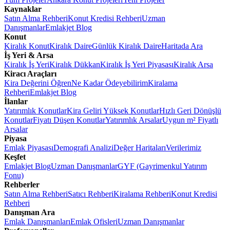
Kaynaklar
Satın Alma Rehberi
Konut Kredisi Rehberi
Uzman
Danışmanlar
Emlakjet Blog
Konut
Kiralık Konut
Kiralık Daire
Günlük Kiralık Daire
Haritada Ara
İş Yeri & Arsa
Kiralık İş Yeri
Kiralık Dükkan
Kiralık İş Yeri Piyasası
Kiralık Arsa
Kiracı Araçları
Kira Değerini Öğren
Ne Kadar Ödeyebilirim
Kiralama
Rehberi
Emlakjet Blog
İlanlar
Yatırımlık Konutlar
Kira Geliri Yüksek Konutlar
Hızlı Geri Dönüşlü
Konutlar
Fiyatı Düşen Konutlar
Yatırımlık Arsalar
Uygun m² Fiyatlı
Arsalar
Piyasa
Emlak Piyasası
Demografi Analizi
Değer Haritaları
Verilerimiz
Keşfet
Emlakjet Blog
Uzman Danışmanlar
GYF (Gayrimenkul Yatırım
Fonu)
Rehberler
Satın Alma Rehberi
Satıcı Rehberi
Kiralama Rehberi
Konut Kredisi
Rehberi
Danışman Ara
Emlak Danışmanları
Emlak Ofisleri
Uzman Danışmanlar