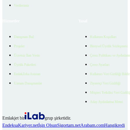
Verilerimiz
Hizmetler
Yasal
Danışman Bul
Kullanım Koşulları
Projeler
Bireysel Üyelik Sözleşmesi
Ücretsiz İlan Verin
Çerez Politikası ve Aydınlat
Üyelik Paketleri
Çerez Ayarları
EmlakZeka Asistan
Kullanıcı Veri Gizliliği Bildi
Uzman Danışmanlar
Ziyaretçi Veri Gizliliği
Müşteri Yetkilisi Veri Gizlili
Aday Aydınlatma Metni
Emlakjet bir
grup şirketidir.
Endeksa
Kariyer.net
İşin Olsun
Sigortam.net
Arabam.com
Hangikredi