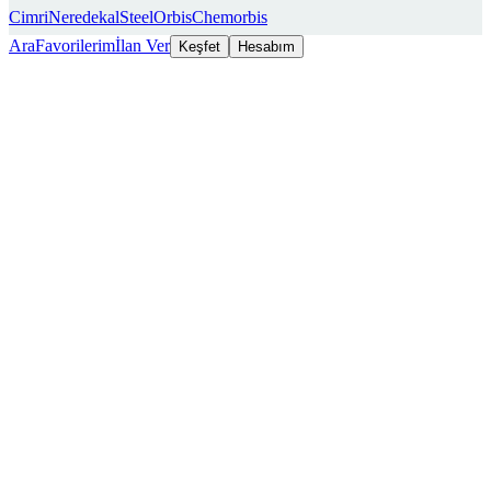
Cimri
Neredekal
SteelOrbis
Chemorbis
Ara
Favorilerim
İlan Ver
Keşfet
Hesabım