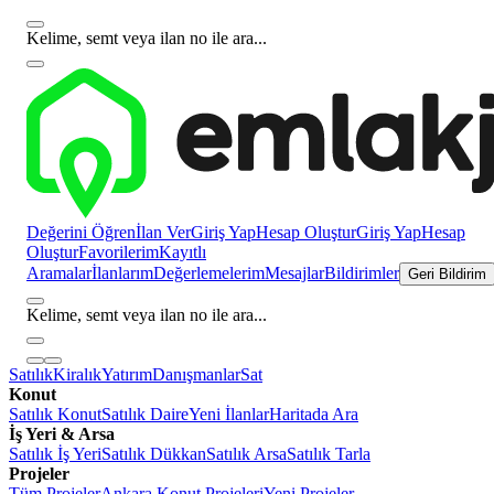
Kelime, semt veya ilan no ile ara...
Değerini Öğren
İlan Ver
Giriş Yap
Hesap Oluştur
Giriş Yap
Hesap
Oluştur
Favorilerim
Kayıtlı
Aramalar
İlanlarım
Değerlemelerim
Mesajlar
Bildirimler
Geri Bildirim
Kelime, semt veya ilan no ile ara...
Satılık
Kiralık
Yatırım
Danışmanlar
Sat
Konut
Satılık Konut
Satılık Daire
Yeni İlanlar
Haritada Ara
İş Yeri & Arsa
Satılık İş Yeri
Satılık Dükkan
Satılık Arsa
Satılık Tarla
Projeler
Tüm Projeler
Ankara Konut Projeleri
Yeni Projeler