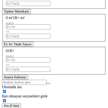
Toplam Metrekare
0 m²
1B+ m²
—
En Az Yatak Sayısı
0
1B+
—
Arama Kelimesi
Otomatik ara
İlan olmayan seçenekleri gizle
Ara (0 ilan)