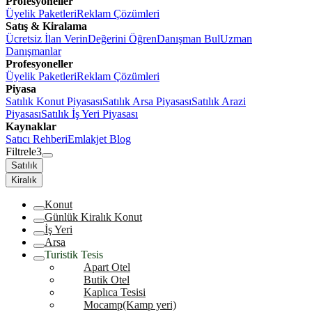
Profesyoneller
Üyelik Paketleri
Reklam Çözümleri
Satış & Kiralama
Ücretsiz İlan Verin
Değerini Öğren
Danışman Bul
Uzman
Danışmanlar
Profesyoneller
Üyelik Paketleri
Reklam Çözümleri
Piyasa
Satılık Konut Piyasası
Satılık Arsa Piyasası
Satılık Arazi
Piyasası
Satılık İş Yeri Piyasası
Kaynaklar
Satıcı Rehberi
Emlakjet Blog
Filtrele
3
Satılık
Kiralık
Konut
Günlük Kiralık Konut
İş Yeri
Arsa
Turistik Tesis
Apart Otel
Butik Otel
Kaplıca Tesisi
Mocamp(Kamp yeri)