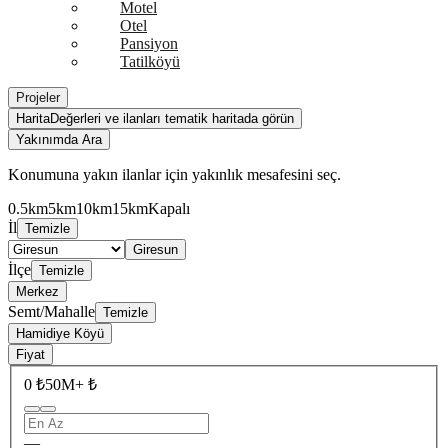
Motel
Otel
Pansiyon
Tatilköyü
Projeler
Harita
Değerleri ve ilanları tematik haritada görün
Yakınımda Ara
Konumuna yakın ilanlar için yakınlık mesafesini seç.
0.5km
5km
10km
15km
Kapalı
İl
Temizle
Giresun
İlçe
Temizle
Merkez
Semt/Mahalle
Temizle
Hamidiye Köyü
Fiyat
0 ₺
50M+ ₺
—