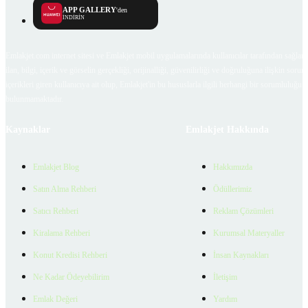
APP GALLERY
'den
İNDİRİN
Emlakjet.com internet sitesi ve Emlakjet mobil uygulamalarında kullanıcılar tarafından sağlana
ilan, bilgi, içerik ve görselin gerçekliği, orijinalliği, güvenilirliği ve doğruluğuna ilişkin soru
içerikleri giren kullanıcıya ait olup, Emlakjet'in bu hususlarla ilgili herhangi bir sorumluluğu
bulunmamaktadır.
Kaynaklar
Emlakjet Hakkında
Emlakjet Blog
Hakkımızda
Satın Alma Rehberi
Ödüllerimiz
Satıcı Rehberi
Reklam Çözümleri
Kiralama Rehberi
Kurumsal Materyaller
Konut Kredisi Rehberi
İnsan Kaynakları
Ne Kadar Ödeyebilirim
İletişim
Emlak Değeri
Yardım