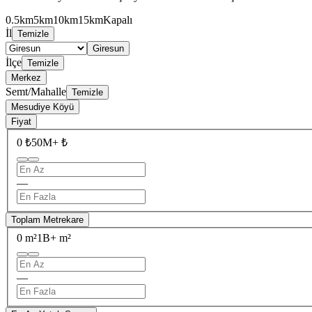
0.5km
5km
10km
15km
Kapalı
İl
Temizle
Giresun
İlçe
Temizle
Merkez
Semt/Mahalle
Temizle
Mesudiye Köyü
Fiyat
0 ₺
50M+ ₺
—
Toplam Metrekare
0 m²
1B+ m²
—