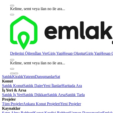
Kelime, semt veya ilan no ile ara...
Değerini Öğren
İlan Ver
Giriş Yap
Hesap Oluştur
Giriş Yap
Hesap O
Kelime, semt veya ilan no ile ara...
Satılık
Kiralık
Yatırım
Danışmanlar
Sat
Konut
Satılık Konut
Satılık Daire
Yeni İlanlar
Haritada Ara
İş Yeri & Arsa
Satılık İş Yeri
Satılık Dükkan
Satılık Arsa
Satılık Tarla
Projeler
Tüm Projeler
Ankara Konut Projeleri
Yeni Projeler
Kaynaklar
Satın Alma Rehberi
Konut Kredisi Rehberi
Uzman Danışmanlar
Emlakj