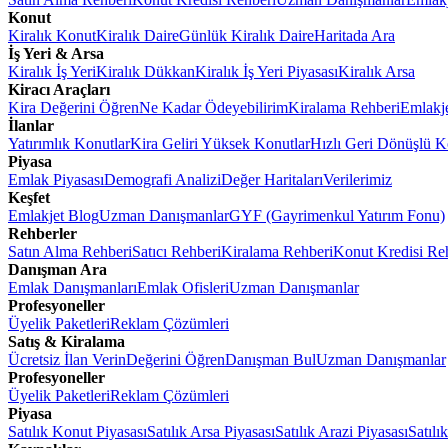
Konut
Kiralık Konut
Kiralık Daire
Günlük Kiralık Daire
Haritada Ara
İş Yeri & Arsa
Kiralık İş Yeri
Kiralık Dükkan
Kiralık İş Yeri Piyasası
Kiralık Arsa
Kiracı Araçları
Kira Değerini Öğren
Ne Kadar Ödeyebilirim
Kiralama Rehberi
Emlakj
İlanlar
Yatırımlık Konutlar
Kira Geliri Yüksek Konutlar
Hızlı Geri Dönüşlü K
Piyasa
Emlak Piyasası
Demografi Analizi
Değer Haritaları
Verilerimiz
Keşfet
Emlakjet Blog
Uzman Danışmanlar
GYF (Gayrimenkul Yatırım Fonu)
Rehberler
Satın Alma Rehberi
Satıcı Rehberi
Kiralama Rehberi
Konut Kredisi Re
Danışman Ara
Emlak Danışmanları
Emlak Ofisleri
Uzman Danışmanlar
Profesyoneller
Üyelik Paketleri
Reklam Çözümleri
Satış & Kiralama
Ücretsiz İlan Verin
Değerini Öğren
Danışman Bul
Uzman Danışmanlar
Profesyoneller
Üyelik Paketleri
Reklam Çözümleri
Piyasa
Satılık Konut Piyasası
Satılık Arsa Piyasası
Satılık Arazi Piyasası
Satılı