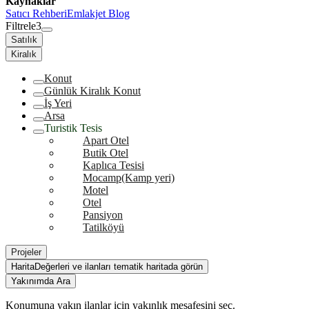
Kaynaklar
Satıcı Rehberi
Emlakjet Blog
Filtrele
3
Satılık
Kiralık
Konut
Günlük Kiralık Konut
İş Yeri
Arsa
Turistik Tesis
Apart Otel
Butik Otel
Kaplıca Tesisi
Mocamp(Kamp yeri)
Motel
Otel
Pansiyon
Tatilköyü
Projeler
Harita
Değerleri ve ilanları tematik haritada görün
Yakınımda Ara
Konumuna yakın ilanlar için yakınlık mesafesini seç.