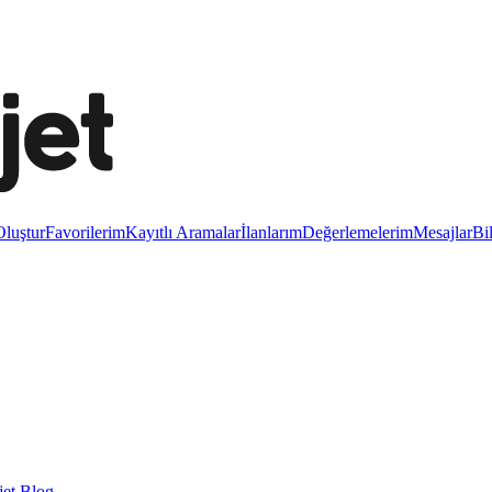
luştur
Favorilerim
Kayıtlı Aramalar
İlanlarım
Değerlemelerim
Mesajlar
Bi
et Blog