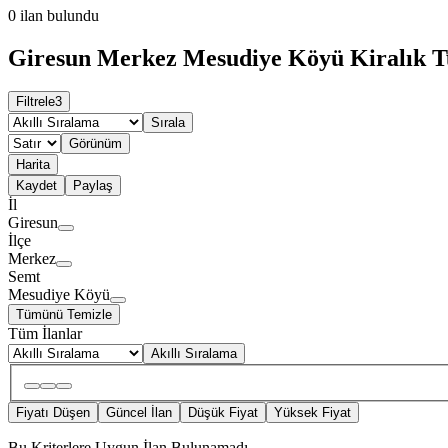
0
ilan bulundu
Giresun Merkez Mesudiye Köyü Kiralık Tur
Filtrele
3
Sırala
Görünüm
Harita
Kaydet
Paylaş
İl
Giresun
İlçe
Merkez
Semt
Mesudiye Köyü
Tümünü Temizle
Tüm İlanlar
Akıllı Sıralama
Fiyatı Düşen
Güncel İlan
Düşük Fiyat
Yüksek Fiyat
Bu Kriterlere Uygun İlan Bulunamadı