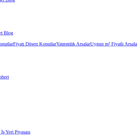
et Blog
onutlar
Fiyatı Düşen Konutlar
Yatırımlık Arsalar
Uygun m² Fiyatlı Arsala
hberi
k İş Yeri Piyasası