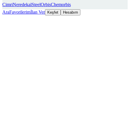
Cimri
Neredekal
SteelOrbis
Chemorbis
Ara
Favorilerim
İlan Ver
Keşfet
Hesabım