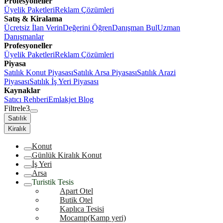
Profesyoneller
Üyelik Paketleri
Reklam Çözümleri
Satış & Kiralama
Ücretsiz İlan Verin
Değerini Öğren
Danışman Bul
Uzman
Danışmanlar
Profesyoneller
Üyelik Paketleri
Reklam Çözümleri
Piyasa
Satılık Konut Piyasası
Satılık Arsa Piyasası
Satılık Arazi
Piyasası
Satılık İş Yeri Piyasası
Kaynaklar
Satıcı Rehberi
Emlakjet Blog
Filtrele
3
Satılık
Kiralık
Konut
Günlük Kiralık Konut
İş Yeri
Arsa
Turistik Tesis
Apart Otel
Butik Otel
Kaplıca Tesisi
Mocamp(Kamp yeri)