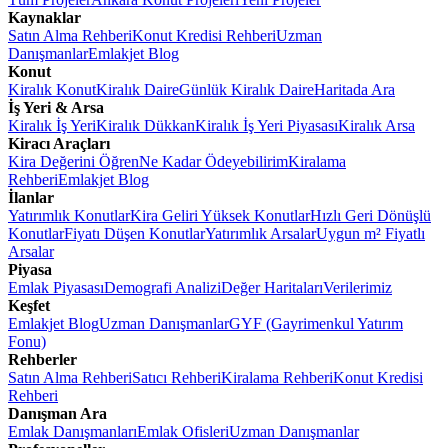
Kaynaklar
Satın Alma Rehberi
Konut Kredisi Rehberi
Uzman
Danışmanlar
Emlakjet Blog
Konut
Kiralık Konut
Kiralık Daire
Günlük Kiralık Daire
Haritada Ara
İş Yeri & Arsa
Kiralık İş Yeri
Kiralık Dükkan
Kiralık İş Yeri Piyasası
Kiralık Arsa
Kiracı Araçları
Kira Değerini Öğren
Ne Kadar Ödeyebilirim
Kiralama
Rehberi
Emlakjet Blog
İlanlar
Yatırımlık Konutlar
Kira Geliri Yüksek Konutlar
Hızlı Geri Dönüşlü
Konutlar
Fiyatı Düşen Konutlar
Yatırımlık Arsalar
Uygun m² Fiyatlı
Arsalar
Piyasa
Emlak Piyasası
Demografi Analizi
Değer Haritaları
Verilerimiz
Keşfet
Emlakjet Blog
Uzman Danışmanlar
GYF (Gayrimenkul Yatırım
Fonu)
Rehberler
Satın Alma Rehberi
Satıcı Rehberi
Kiralama Rehberi
Konut Kredisi
Rehberi
Danışman Ara
Emlak Danışmanları
Emlak Ofisleri
Uzman Danışmanlar