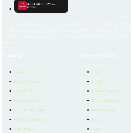
APP GALLERY
'den
İNDİRİN
Emlakjet.com internet sitesi ve Emlakjet mobil uygulamalarında kullanıcılar tarafından sağlana
ilan, bilgi, içerik ve görselin gerçekliği, orijinalliği, güvenilirliği ve doğruluğuna ilişkin soru
içerikleri giren kullanıcıya ait olup, Emlakjet'in bu hususlarla ilgili herhangi bir sorumluluğu
bulunmamaktadır.
Kaynaklar
Emlakjet Hakkında
Emlakjet Blog
Hakkımızda
Satın Alma Rehberi
Ödüllerimiz
Satıcı Rehberi
Reklam Çözümleri
Kiralama Rehberi
Kurumsal Materyaller
Konut Kredisi Rehberi
İnsan Kaynakları
Ne Kadar Ödeyebilirim
İletişim
Emlak Değeri
Yardım