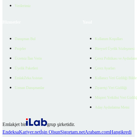
Verilerimiz
Hizmetler
Yasal
Danışman Bul
Kullanım Koşulları
Projeler
Bireysel Üyelik Sözleşmesi
Ücretsiz İlan Verin
Çerez Politikası ve Aydınlat
Üyelik Paketleri
Çerez Ayarları
EmlakZeka Asistan
Kullanıcı Veri Gizliliği Bildi
Uzman Danışmanlar
Ziyaretçi Veri Gizliliği
Müşteri Yetkilisi Veri Gizlili
Aday Aydınlatma Metni
Emlakjet bir
grup şirketidir.
Endeksa
Kariyer.net
İşin Olsun
Sigortam.net
Arabam.com
Hangikredi