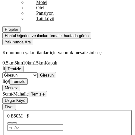
Motel
Otel
Pansiyon
Tatilköyü
Projeler
Harita
Değerleri ve ilanları tematik haritada görün
Yakınımda Ara
Konumuna yakın ilanlar için yakınlık mesafesini seç.
0.5km
5km
10km
15km
Kapalı
İl
Temizle
Giresun
İlçe
Temizle
Merkez
Semt/Mahalle
Temizle
Uzgur Köyü
Fiyat
0 ₺
50M+ ₺
—