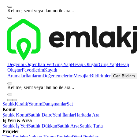
Kelime, semt veya ilan no ile ara...
Değerini Öğren
İlan Ver
Giriş Yap
Hesap Oluştur
Giriş Yap
Hesap
Oluştur
Favorilerim
Kayıtlı
Aramalar
İlanlarım
Değerlemelerim
Mesajlar
Bildirimler
Geri Bildirim
Kelime, semt veya ilan no ile ara...
Satılık
Kiralık
Yatırım
Danışmanlar
Sat
Konut
Satılık Konut
Satılık Daire
Yeni İlanlar
Haritada Ara
İş Yeri & Arsa
Satılık İş Yeri
Satılık Dükkan
Satılık Arsa
Satılık Tarla
Projeler
Tüm Projeler
Ankara Konut Projeleri
Yeni Projeler