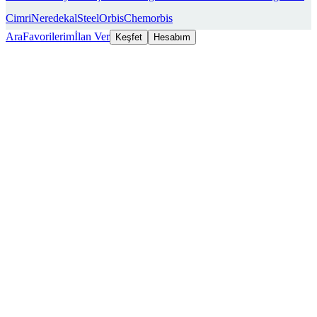
Cimri
Neredekal
SteelOrbis
Chemorbis
Ara
Favorilerim
İlan Ver
Keşfet
Hesabım