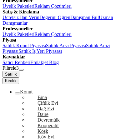
Profesyoneller
Üyelik Paketleri
Reklam Çözümleri
Satış & Kiralama
Ücretsiz İlan Verin
Değerini Öğren
Danışman Bul
Uzman
Danışmanlar
Profesyoneller
Üyelik Paketleri
Reklam Çözümleri
Piyasa
Satılık Konut Piyasası
Satılık Arsa Piyasası
Satılık Arazi
Piyasası
Satılık İş Yeri Piyasası
Kaynaklar
Satıcı Rehberi
Emlakjet Blog
Filtrele
3
Satılık
Kiralık
Konut
Bina
Çiftlik Evi
Dağ Evi
Daire
Devremülk
Kooperatif
Köşk
Köy Evi