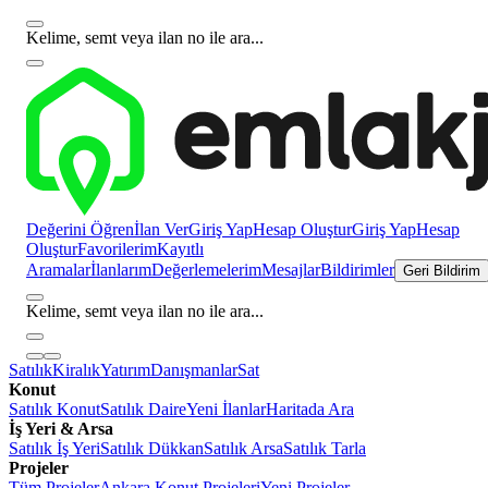
Kelime, semt veya ilan no ile ara...
Değerini Öğren
İlan Ver
Giriş Yap
Hesap Oluştur
Giriş Yap
Hesap
Oluştur
Favorilerim
Kayıtlı
Aramalar
İlanlarım
Değerlemelerim
Mesajlar
Bildirimler
Geri Bildirim
Kelime, semt veya ilan no ile ara...
Satılık
Kiralık
Yatırım
Danışmanlar
Sat
Konut
Satılık Konut
Satılık Daire
Yeni İlanlar
Haritada Ara
İş Yeri & Arsa
Satılık İş Yeri
Satılık Dükkan
Satılık Arsa
Satılık Tarla
Projeler
Tüm Projeler
Ankara Konut Projeleri
Yeni Projeler