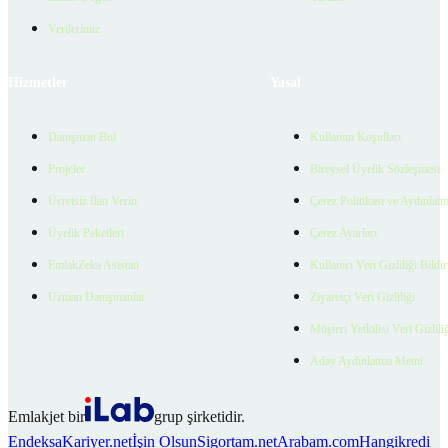
Verilerimiz
Hizmetler
Yasal
Danışman Bul
Kullanım Koşulları
Projeler
Bireysel Üyelik Sözleşmesi
Ücretsiz İlan Verin
Çerez Politikası ve Aydınlat
Üyelik Paketleri
Çerez Ayarları
EmlakZeka Asistan
Kullanıcı Veri Gizliliği Bildi
Uzman Danışmanlar
Ziyaretçi Veri Gizliliği
Müşteri Yetkilisi Veri Gizlili
Aday Aydınlatma Metni
Emlakjet bir
grup şirketidir.
Endeksa
Kariyer.net
İşin Olsun
Sigortam.net
Arabam.com
Hangikredi