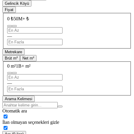
Gelincik Köyü
Fiyat
0 ₺
50M+ ₺
—
Metrekare
Brüt m²
Net m²
0 m²
1B+ m²
—
Arama Kelimesi
Otomatik ara
İlan olmayan seçenekleri gizle