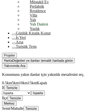
Müstakil Ev
Prefabrik
Residence
Villa
Yalı
Yalı Dairesi
Yazlık
Günlük Kiralık Konut
İş Yeri
Arsa
Turistik Tesis
Projeler
Harita
Değerleri ve ilanları tematik haritada görün
Yakınımda Ara
Konumuna yakın ilanlar için yakınlık mesafesini seç.
0.5km
5km
10km
15km
Kapalı
İl
Temizle
Isparta
İlçe
Temizle
Merkez
Semt/Mahalle
Temizle