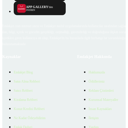
APP GALLERY
'den
İNDİRİN
Emlakjet.com internet sitesi ve Emlakjet mobil uygulamalarında kullanıcılar tarafından sağlana
ilan, bilgi, içerik ve görselin gerçekliği, orijinalliği, güvenilirliği ve doğruluğuna ilişkin soru
içerikleri giren kullanıcıya ait olup, Emlakjet'in bu hususlarla ilgili herhangi bir sorumluluğu
bulunmamaktadır.
Kaynaklar
Emlakjet Hakkında
Emlakjet Blog
Hakkımızda
Satın Alma Rehberi
Ödüllerimiz
Satıcı Rehberi
Reklam Çözümleri
Kiralama Rehberi
Kurumsal Materyaller
Konut Kredisi Rehberi
İnsan Kaynakları
Ne Kadar Ödeyebilirim
İletişim
Emlak Değeri
Yardım