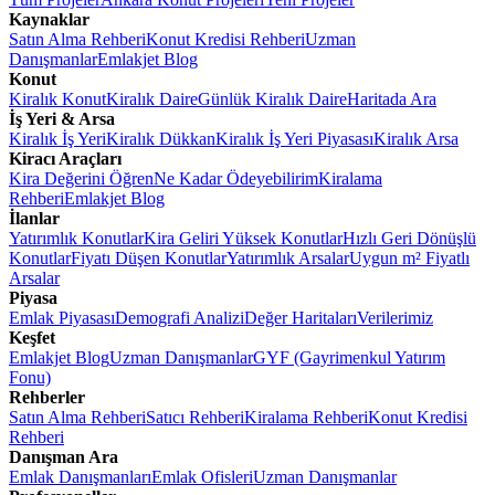
Kaynaklar
Satın Alma Rehberi
Konut Kredisi Rehberi
Uzman
Danışmanlar
Emlakjet Blog
Konut
Kiralık Konut
Kiralık Daire
Günlük Kiralık Daire
Haritada Ara
İş Yeri & Arsa
Kiralık İş Yeri
Kiralık Dükkan
Kiralık İş Yeri Piyasası
Kiralık Arsa
Kiracı Araçları
Kira Değerini Öğren
Ne Kadar Ödeyebilirim
Kiralama
Rehberi
Emlakjet Blog
İlanlar
Yatırımlık Konutlar
Kira Geliri Yüksek Konutlar
Hızlı Geri Dönüşlü
Konutlar
Fiyatı Düşen Konutlar
Yatırımlık Arsalar
Uygun m² Fiyatlı
Arsalar
Piyasa
Emlak Piyasası
Demografi Analizi
Değer Haritaları
Verilerimiz
Keşfet
Emlakjet Blog
Uzman Danışmanlar
GYF (Gayrimenkul Yatırım
Fonu)
Rehberler
Satın Alma Rehberi
Satıcı Rehberi
Kiralama Rehberi
Konut Kredisi
Rehberi
Danışman Ara
Emlak Danışmanları
Emlak Ofisleri
Uzman Danışmanlar