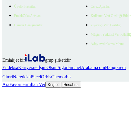
Üyelik Paketleri
Çerez Ayarları
EmlakZeka Asistan
Kullanıcı Veri Gizliliği Bildi
Uzman Danışmanlar
Ziyaretçi Veri Gizliliği
Müşteri Yetkilisi Veri Gizlili
Aday Aydınlatma Metni
Emlakjet bir
grup şirketidir.
Endeksa
Kariyer.net
İşin Olsun
Sigortam.net
Arabam.com
Hangikredi
Cimri
Neredekal
SteelOrbis
Chemorbis
Ara
Favorilerim
İlan Ver
Keşfet
Hesabım