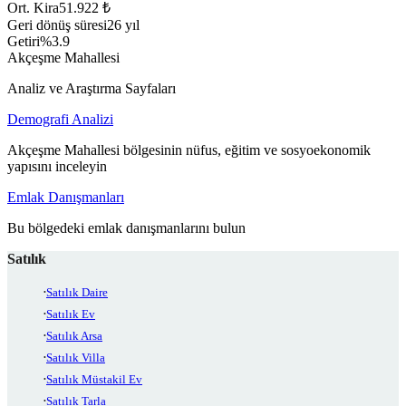
Ort. Kira
51.922 ₺
Geri dönüş süresi
26 yıl
Getiri
%3.9
Akçeşme Mahallesi
Analiz ve Araştırma Sayfaları
Demografi Analizi
Akçeşme Mahallesi bölgesinin nüfus, eğitim ve sosyoekonomik
yapısını inceleyin
Emlak Danışmanları
Bu bölgedeki emlak danışmanlarını bulun
Satılık
Satılık Daire
Satılık Ev
Satılık Arsa
Satılık Villa
Satılık Müstakil Ev
Satılık Tarla