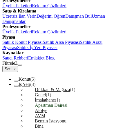
Profesyoneller
Üyelik Paketleri
Reklam Çözümleri
Satış & Kiralama
Ücretsiz İlan Verin
Değerini Öğren
Danışman Bul
Uzman
Danışmanlar
Profesyoneller
Üyelik Paketleri
Reklam Çözümleri
Piyasa
Satılık Konut Piyasası
Satılık Arsa Piyasası
Satılık Arazi
Piyasası
Satılık İş Yeri Piyasası
Kaynaklar
Satıcı Rehberi
Emlakjet Blog
Filtrele
3
Satılık
Konut
(5)
İş Yeri
(3)
Dükkan & Mağaza
(1)
Genel
(1)
İmalathane
(1)
Apartman Dairesi
Atölye
AVM
Benzin İstasyonu
Bina