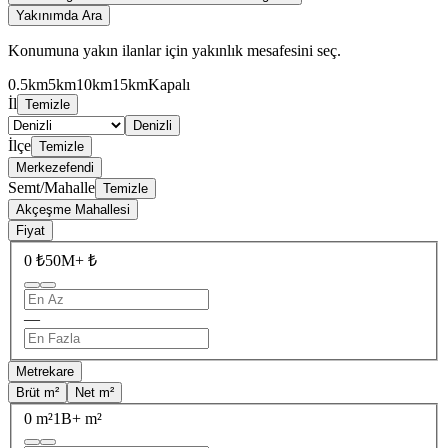
Yakınımda Ara
Konumuna yakın ilanlar için yakınlık mesafesini seç.
0.5km
5km
10km
15km
Kapalı
İl
Temizle
Denizli
İlçe
Temizle
Merkezefendi
Semt/Mahalle
Temizle
Akçeşme Mahallesi
Fiyat
0 ₺
50M+ ₺
—
Metrekare
Brüt m²
Net m²
0 m²
1B+ m²