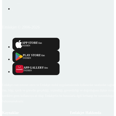
Emlakjet © 2006-2026
APP STORE
'dan
İNDİRİN
PLAY STORE
'dan
İNDİRİN
APP GALLERY
'den
İNDİRİN
Emlakjet.com internet sitesi ve Emlakjet mobil uygulamalarında kullanıcılar tarafından sağlana
ilan, bilgi, içerik ve görselin gerçekliği, orijinalliği, güvenilirliği ve doğruluğuna ilişkin soru
içerikleri giren kullanıcıya ait olup, Emlakjet'in bu hususlarla ilgili herhangi bir sorumluluğu
bulunmamaktadır.
Kaynaklar
Emlakjet Hakkında