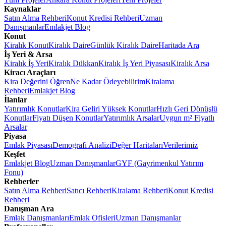
Kaynaklar
Satın Alma Rehberi
Konut Kredisi Rehberi
Uzman
Danışmanlar
Emlakjet Blog
Konut
Kiralık Konut
Kiralık Daire
Günlük Kiralık Daire
Haritada Ara
İş Yeri & Arsa
Kiralık İş Yeri
Kiralık Dükkan
Kiralık İş Yeri Piyasası
Kiralık Arsa
Kiracı Araçları
Kira Değerini Öğren
Ne Kadar Ödeyebilirim
Kiralama
Rehberi
Emlakjet Blog
İlanlar
Yatırımlık Konutlar
Kira Geliri Yüksek Konutlar
Hızlı Geri Dönüşlü
Konutlar
Fiyatı Düşen Konutlar
Yatırımlık Arsalar
Uygun m² Fiyatlı
Arsalar
Piyasa
Emlak Piyasası
Demografi Analizi
Değer Haritaları
Verilerimiz
Keşfet
Emlakjet Blog
Uzman Danışmanlar
GYF (Gayrimenkul Yatırım
Fonu)
Rehberler
Satın Alma Rehberi
Satıcı Rehberi
Kiralama Rehberi
Konut Kredisi
Rehberi
Danışman Ara
Emlak Danışmanları
Emlak Ofisleri
Uzman Danışmanlar