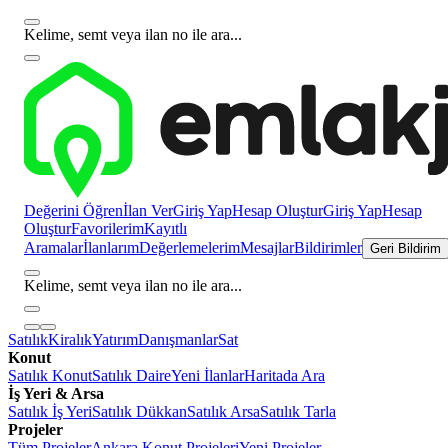
Kelime, semt veya ilan no ile ara...
Değerini Öğren
İlan Ver
Giriş Yap
Hesap Oluştur
Giriş Yap
Hesap
Oluştur
Favorilerim
Kayıtlı
Aramalar
İlanlarım
Değerlemelerim
Mesajlar
Bildirimler
Geri Bildirim
Kelime, semt veya ilan no ile ara...
Satılık
Kiralık
Yatırım
Danışmanlar
Sat
Konut
Satılık Konut
Satılık Daire
Yeni İlanlar
Haritada Ara
İş Yeri & Arsa
Satılık İş Yeri
Satılık Dükkan
Satılık Arsa
Satılık Tarla
Projeler
Tüm Projeler
Ankara Konut Projeleri
Yeni Projeler