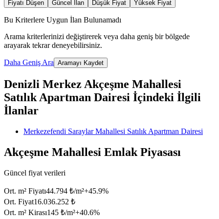
Fiyatı Düşen
Güncel İlan
Düşük Fiyat
Yüksek Fiyat
Bu Kriterlere Uygun İlan Bulunamadı
Arama kriterlerinizi değiştirerek veya daha geniş bir bölgede
arayarak tekrar deneyebilirsiniz.
Daha Geniş Ara
Aramayı Kaydet
Denizli Merkez Akçeşme Mahallesi
Satılık Apartman Dairesi İçindeki İlgili
İlanlar
Merkezefendi Saraylar Mahallesi Satılık Apartman Dairesi
Akçeşme Mahallesi Emlak Piyasası
Güncel fiyat verileri
Ort. m² Fiyatı
44.794 ₺/m²
+
45.9
%
Ort. Fiyat
16.036.252 ₺
Ort. m² Kirası
145 ₺/m²
+
40.6
%