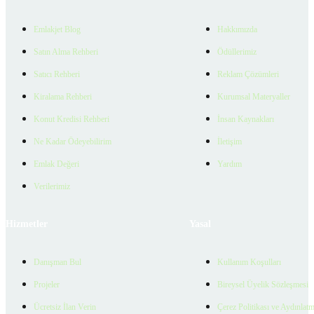
Emlakjet Blog
Hakkımızda
Satın Alma Rehberi
Ödüllerimiz
Satıcı Rehberi
Reklam Çözümleri
Kiralama Rehberi
Kurumsal Materyaller
Konut Kredisi Rehberi
İnsan Kaynakları
Ne Kadar Ödeyebilirim
İletişim
Emlak Değeri
Yardım
Verilerimiz
Hizmetler
Yasal
Danışman Bul
Kullanım Koşulları
Projeler
Bireysel Üyelik Sözleşmesi
Ücretsiz İlan Verin
Çerez Politikası ve Aydınlat