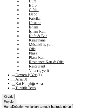
Büfe
Büro
Çiftlik
Depo
Fabrika
Hastane
İşhanı
İşhanı Katı
Kafe & Bar
Kıraathane
Müstakil İş yeri
Ofis
Plaza
Plaza Katı
Residence Katı & Ofisi
Restaurant
Villa (İş yeri)
Devren İş Yeri
(1)
Arsa
(3)
Kat Karşılığı Arsa
Turistik Tesis
Kiralık
Projeler
Harita
Değerleri ve ilanları tematik haritada görün