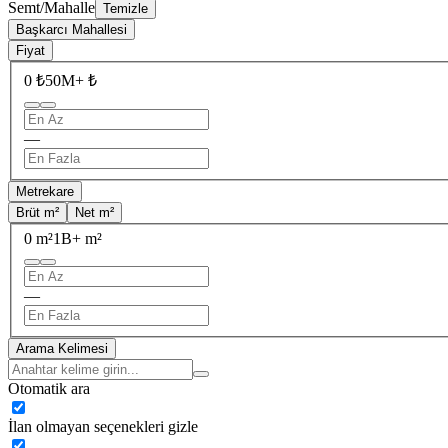
Semt/Mahalle
Temizle
Başkarcı Mahallesi
Fiyat
0 ₺
50M+ ₺
—
Metrekare
Brüt m²
Net m²
0 m²
1B+ m²
—
Arama Kelimesi
Otomatik ara
İlan olmayan seçenekleri gizle