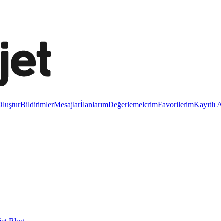
luştur
Bildirimler
Mesajlar
İlanlarım
Değerlemelerim
Favorilerim
Kayıtlı 
et Blog