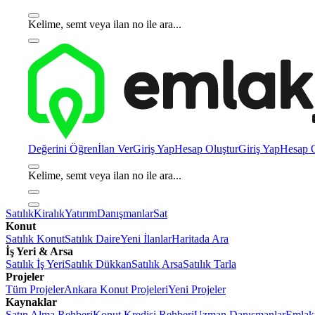
Kelime, semt veya ilan no ile ara...
Değerini Öğren
İlan Ver
Giriş Yap
Hesap Oluştur
Giriş Yap
Hesap O
Kelime, semt veya ilan no ile ara...
Satılık
Kiralık
Yatırım
Danışmanlar
Sat
Konut
Satılık Konut
Satılık Daire
Yeni İlanlar
Haritada Ara
İş Yeri & Arsa
Satılık İş Yeri
Satılık Dükkan
Satılık Arsa
Satılık Tarla
Projeler
Tüm Projeler
Ankara Konut Projeleri
Yeni Projeler
Kaynaklar
Satın Alma Rehberi
Konut Kredisi Rehberi
Uzman Danışmanlar
Emlakj