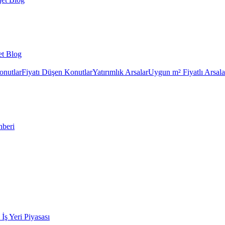
et Blog
onutlar
Fiyatı Düşen Konutlar
Yatırımlık Arsalar
Uygun m² Fiyatlı Arsala
hberi
k İş Yeri Piyasası