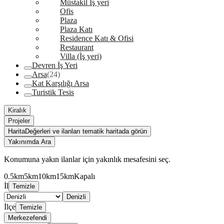
Müstakil İş yeri
Ofis
Plaza
Plaza Katı
Residence Katı & Ofisi
Restaurant
Villa (İş yeri)
Devren İş Yeri
Arsa
(24)
Kat Karşılığı Arsa
Turistik Tesis
Kiralık
Projeler
Harita
Değerleri ve ilanları tematik haritada görün
Yakınımda Ara
Konumuna yakın ilanlar için yakınlık mesafesini seç.
0.5km
5km
10km
15km
Kapalı
İl
Temizle
Denizli
İlçe
Temizle
Merkezefendi