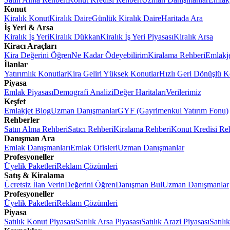
Konut
Kiralık Konut
Kiralık Daire
Günlük Kiralık Daire
Haritada Ara
İş Yeri & Arsa
Kiralık İş Yeri
Kiralık Dükkan
Kiralık İş Yeri Piyasası
Kiralık Arsa
Kiracı Araçları
Kira Değerini Öğren
Ne Kadar Ödeyebilirim
Kiralama Rehberi
Emlakj
İlanlar
Yatırımlık Konutlar
Kira Geliri Yüksek Konutlar
Hızlı Geri Dönüşlü K
Piyasa
Emlak Piyasası
Demografi Analizi
Değer Haritaları
Verilerimiz
Keşfet
Emlakjet Blog
Uzman Danışmanlar
GYF (Gayrimenkul Yatırım Fonu)
Rehberler
Satın Alma Rehberi
Satıcı Rehberi
Kiralama Rehberi
Konut Kredisi Re
Danışman Ara
Emlak Danışmanları
Emlak Ofisleri
Uzman Danışmanlar
Profesyoneller
Üyelik Paketleri
Reklam Çözümleri
Satış & Kiralama
Ücretsiz İlan Verin
Değerini Öğren
Danışman Bul
Uzman Danışmanlar
Profesyoneller
Üyelik Paketleri
Reklam Çözümleri
Piyasa
Satılık Konut Piyasası
Satılık Arsa Piyasası
Satılık Arazi Piyasası
Satılı