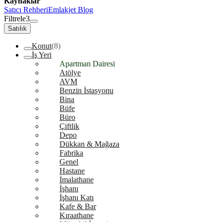
Kaynaklar
Satıcı Rehberi
Emlakjet Blog
Filtrele
3
Satılık
Konut
(8)
İş Yeri
Apartman Dairesi
Atölye
AVM
Benzin İstasyonu
Bina
Büfe
Büro
Çiftlik
Depo
Dükkan & Mağaza
Fabrika
Genel
Hastane
İmalathane
İşhanı
İşhanı Katı
Kafe & Bar
Kıraathane