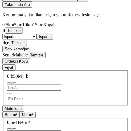
Yakınımda Ara
Konumuna yakın ilanlar için yakınlık mesafesini seç.
0.5km
5km
10km
15km
Kapalı
İl
Temizle
Isparta
İlçe
Temizle
Şarkikaraağaç
Semt/Mahalle
Temizle
Ördekci Köyü
Fiyat
0 ₺
50M+ ₺
—
Metrekare
Brüt m²
Net m²
0 m²
1B+ m²