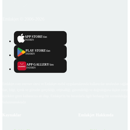
Emlakjet © 2006-2026
APP STORE
'dan
İNDİRİN
PLAY STORE
'dan
İNDİRİN
APP GALLERY
'den
İNDİRİN
Emlakjet.com internet sitesi ve Emlakjet mobil uygulamalarında kullanıcılar tarafından sağlana
ilan, bilgi, içerik ve görselin gerçekliği, orijinalliği, güvenilirliği ve doğruluğuna ilişkin soru
içerikleri giren kullanıcıya ait olup, Emlakjet'in bu hususlarla ilgili herhangi bir sorumluluğu
bulunmamaktadır.
Kaynaklar
Emlakjet Hakkında