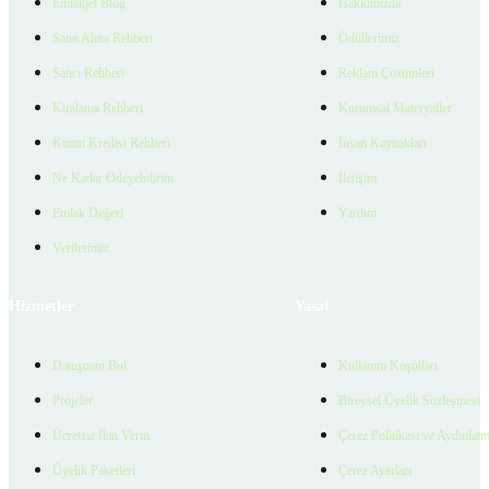
Emlakjet Blog
Hakkımızda
Satın Alma Rehberi
Ödüllerimiz
Satıcı Rehberi
Reklam Çözümleri
Kiralama Rehberi
Kurumsal Materyaller
Konut Kredisi Rehberi
İnsan Kaynakları
Ne Kadar Ödeyebilirim
İletişim
Emlak Değeri
Yardım
Verilerimiz
Hizmetler
Yasal
Danışman Bul
Kullanım Koşulları
Projeler
Bireysel Üyelik Sözleşmesi
Ücretsiz İlan Verin
Çerez Politikası ve Aydınlat
Üyelik Paketleri
Çerez Ayarları