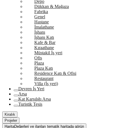
Depo
Dükkan & Mağaza
Fabrika
Genel
Hastane
İmalathane
İşhanı
İşhanı Katı
Kafe & Bar
Kıraathane
Müstakil İş yeri
Ofis
Plaza
Plaza Katı
Residence Katı & Ofisi
Restaurant
Villa (İş yeri)
Devren İş Yeri
Arsa
Kat Karşılığı Arsa
Turistik Tesis
Kiralık
Projeler
Harita
Değerleri ve ilanları tematik haritada görün