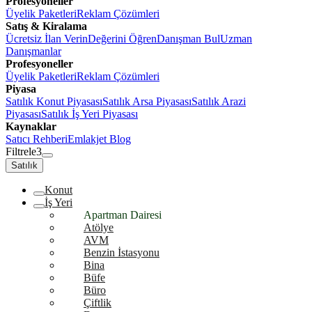
Profesyoneller
Üyelik Paketleri
Reklam Çözümleri
Satış & Kiralama
Ücretsiz İlan Verin
Değerini Öğren
Danışman Bul
Uzman
Danışmanlar
Profesyoneller
Üyelik Paketleri
Reklam Çözümleri
Piyasa
Satılık Konut Piyasası
Satılık Arsa Piyasası
Satılık Arazi
Piyasası
Satılık İş Yeri Piyasası
Kaynaklar
Satıcı Rehberi
Emlakjet Blog
Filtrele
3
Satılık
Konut
İş Yeri
Apartman Dairesi
Atölye
AVM
Benzin İstasyonu
Bina
Büfe
Büro
Çiftlik