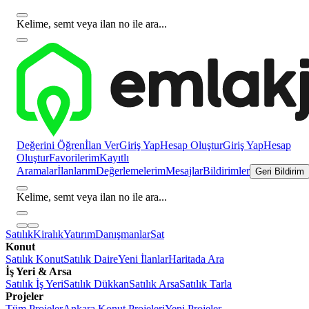
Kelime, semt veya ilan no ile ara...
Değerini Öğren
İlan Ver
Giriş Yap
Hesap Oluştur
Giriş Yap
Hesap
Oluştur
Favorilerim
Kayıtlı
Aramalar
İlanlarım
Değerlemelerim
Mesajlar
Bildirimler
Geri Bildirim
Kelime, semt veya ilan no ile ara...
Satılık
Kiralık
Yatırım
Danışmanlar
Sat
Konut
Satılık Konut
Satılık Daire
Yeni İlanlar
Haritada Ara
İş Yeri & Arsa
Satılık İş Yeri
Satılık Dükkan
Satılık Arsa
Satılık Tarla
Projeler
Tüm Projeler
Ankara Konut Projeleri
Yeni Projeler