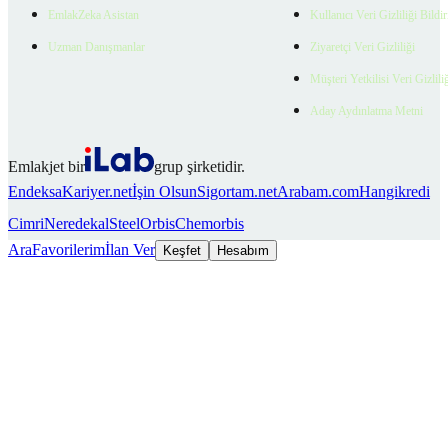
EmlakZeka Asistan
Kullanıcı Veri Gizliliği Bildi
Uzman Danışmanlar
Ziyaretçi Veri Gizliliği
Müşteri Yetkilisi Veri Gizlili
Aday Aydınlatma Metni
Emlakjet bir
grup şirketidir.
Endeksa
Kariyer.net
İşin Olsun
Sigortam.net
Arabam.com
Hangikredi
Cimri
Neredekal
SteelOrbis
Chemorbis
Ara
Favorilerim
İlan Ver
Keşfet
Hesabım