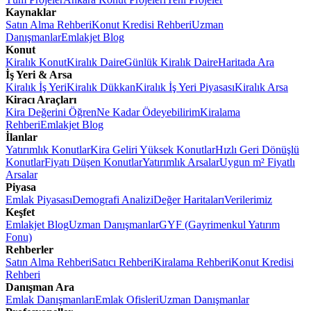
Kaynaklar
Satın Alma Rehberi
Konut Kredisi Rehberi
Uzman
Danışmanlar
Emlakjet Blog
Konut
Kiralık Konut
Kiralık Daire
Günlük Kiralık Daire
Haritada Ara
İş Yeri & Arsa
Kiralık İş Yeri
Kiralık Dükkan
Kiralık İş Yeri Piyasası
Kiralık Arsa
Kiracı Araçları
Kira Değerini Öğren
Ne Kadar Ödeyebilirim
Kiralama
Rehberi
Emlakjet Blog
İlanlar
Yatırımlık Konutlar
Kira Geliri Yüksek Konutlar
Hızlı Geri Dönüşlü
Konutlar
Fiyatı Düşen Konutlar
Yatırımlık Arsalar
Uygun m² Fiyatlı
Arsalar
Piyasa
Emlak Piyasası
Demografi Analizi
Değer Haritaları
Verilerimiz
Keşfet
Emlakjet Blog
Uzman Danışmanlar
GYF (Gayrimenkul Yatırım
Fonu)
Rehberler
Satın Alma Rehberi
Satıcı Rehberi
Kiralama Rehberi
Konut Kredisi
Rehberi
Danışman Ara
Emlak Danışmanları
Emlak Ofisleri
Uzman Danışmanlar