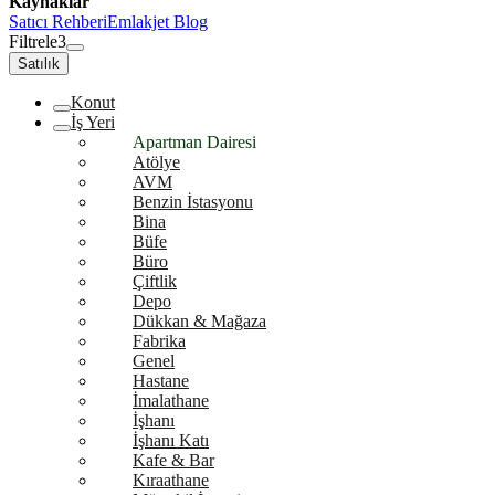
Kaynaklar
Satıcı Rehberi
Emlakjet Blog
Filtrele
3
Satılık
Konut
İş Yeri
Apartman Dairesi
Atölye
AVM
Benzin İstasyonu
Bina
Büfe
Büro
Çiftlik
Depo
Dükkan & Mağaza
Fabrika
Genel
Hastane
İmalathane
İşhanı
İşhanı Katı
Kafe & Bar
Kıraathane