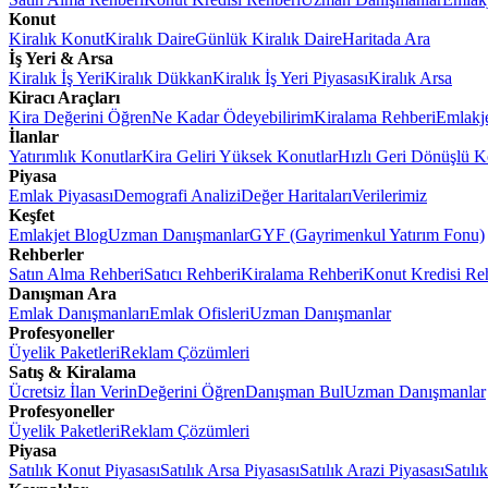
Konut
Kiralık Konut
Kiralık Daire
Günlük Kiralık Daire
Haritada Ara
İş Yeri & Arsa
Kiralık İş Yeri
Kiralık Dükkan
Kiralık İş Yeri Piyasası
Kiralık Arsa
Kiracı Araçları
Kira Değerini Öğren
Ne Kadar Ödeyebilirim
Kiralama Rehberi
Emlakj
İlanlar
Yatırımlık Konutlar
Kira Geliri Yüksek Konutlar
Hızlı Geri Dönüşlü K
Piyasa
Emlak Piyasası
Demografi Analizi
Değer Haritaları
Verilerimiz
Keşfet
Emlakjet Blog
Uzman Danışmanlar
GYF (Gayrimenkul Yatırım Fonu)
Rehberler
Satın Alma Rehberi
Satıcı Rehberi
Kiralama Rehberi
Konut Kredisi Re
Danışman Ara
Emlak Danışmanları
Emlak Ofisleri
Uzman Danışmanlar
Profesyoneller
Üyelik Paketleri
Reklam Çözümleri
Satış & Kiralama
Ücretsiz İlan Verin
Değerini Öğren
Danışman Bul
Uzman Danışmanlar
Profesyoneller
Üyelik Paketleri
Reklam Çözümleri
Piyasa
Satılık Konut Piyasası
Satılık Arsa Piyasası
Satılık Arazi Piyasası
Satılı