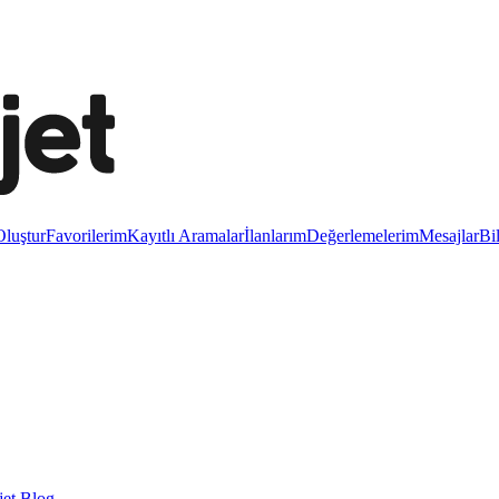
luştur
Favorilerim
Kayıtlı Aramalar
İlanlarım
Değerlemelerim
Mesajlar
Bi
et Blog