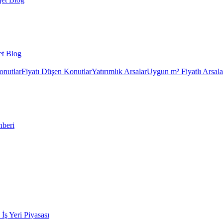
et Blog
onutlar
Fiyatı Düşen Konutlar
Yatırımlık Arsalar
Uygun m² Fiyatlı Arsala
hberi
k İş Yeri Piyasası