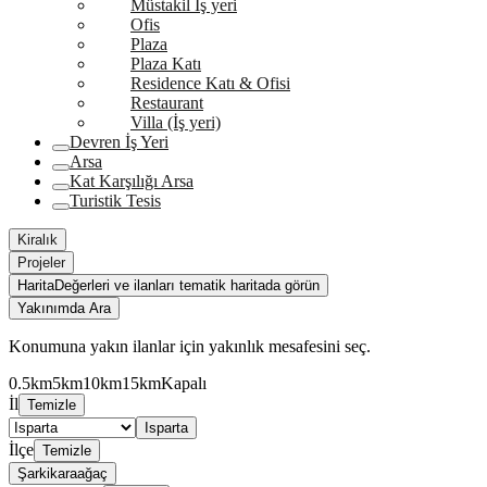
Müstakil İş yeri
Ofis
Plaza
Plaza Katı
Residence Katı & Ofisi
Restaurant
Villa (İş yeri)
Devren İş Yeri
Arsa
Kat Karşılığı Arsa
Turistik Tesis
Kiralık
Projeler
Harita
Değerleri ve ilanları tematik haritada görün
Yakınımda Ara
Konumuna yakın ilanlar için yakınlık mesafesini seç.
0.5km
5km
10km
15km
Kapalı
İl
Temizle
Isparta
İlçe
Temizle
Şarkikaraağaç