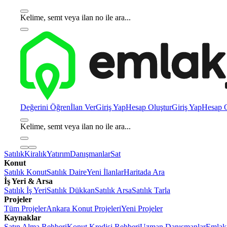
Kelime, semt veya ilan no ile ara...
Değerini Öğren
İlan Ver
Giriş Yap
Hesap Oluştur
Giriş Yap
Hesap O
Kelime, semt veya ilan no ile ara...
Satılık
Kiralık
Yatırım
Danışmanlar
Sat
Konut
Satılık Konut
Satılık Daire
Yeni İlanlar
Haritada Ara
İş Yeri & Arsa
Satılık İş Yeri
Satılık Dükkan
Satılık Arsa
Satılık Tarla
Projeler
Tüm Projeler
Ankara Konut Projeleri
Yeni Projeler
Kaynaklar
Satın Alma Rehberi
Konut Kredisi Rehberi
Uzman Danışmanlar
Emlakj