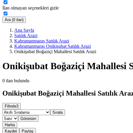
İlan olmayan seçenekleri gizle
Ara (0 ilan)
Ana Sayfa
Satılık Arazi
Kahramanmaraş Satılık Arazi
Kahramanmaraş Onikişubat Satılık Arazi
Onikişubat Boğaziçi Mahallesi Satılık Arazi
Onikişubat Boğaziçi Mahallesi S
0
ilan bulundu
Onikişubat Boğaziçi Mahallesi Satılık Araz
Filtrele
3
Sırala
Görünüm
Harita
Kaydet
Paylaş