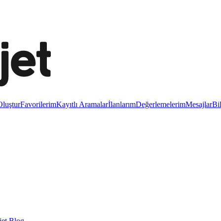
luştur
Favorilerim
Kayıtlı Aramalar
İlanlarım
Değerlemelerim
Mesajlar
Bi
et Blog