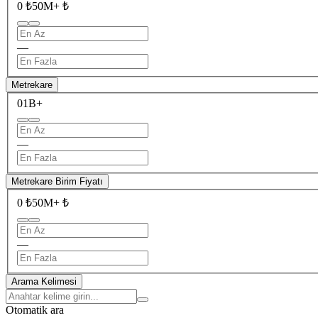
0 ₺
50M+ ₺
—
Metrekare
0
1B+
—
Metrekare Birim Fiyatı
0 ₺
50M+ ₺
—
Arama Kelimesi
Otomatik ara