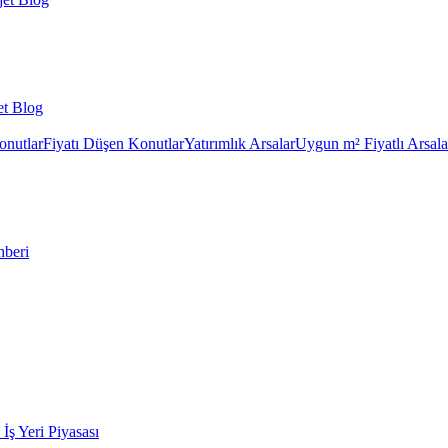
et Blog
onutlar
Fiyatı Düşen Konutlar
Yatırımlık Arsalar
Uygun m² Fiyatlı Arsala
hberi
k İş Yeri Piyasası