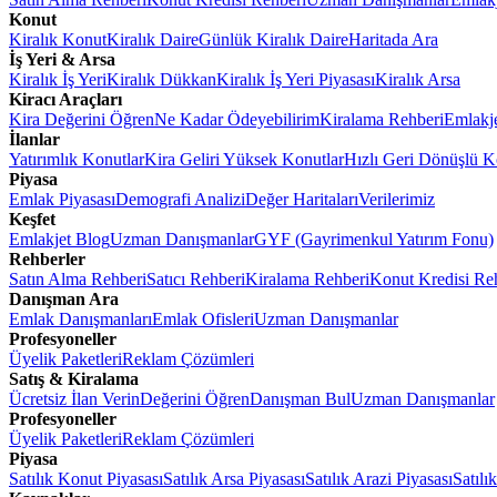
Konut
Kiralık Konut
Kiralık Daire
Günlük Kiralık Daire
Haritada Ara
İş Yeri & Arsa
Kiralık İş Yeri
Kiralık Dükkan
Kiralık İş Yeri Piyasası
Kiralık Arsa
Kiracı Araçları
Kira Değerini Öğren
Ne Kadar Ödeyebilirim
Kiralama Rehberi
Emlakj
İlanlar
Yatırımlık Konutlar
Kira Geliri Yüksek Konutlar
Hızlı Geri Dönüşlü K
Piyasa
Emlak Piyasası
Demografi Analizi
Değer Haritaları
Verilerimiz
Keşfet
Emlakjet Blog
Uzman Danışmanlar
GYF (Gayrimenkul Yatırım Fonu)
Rehberler
Satın Alma Rehberi
Satıcı Rehberi
Kiralama Rehberi
Konut Kredisi Re
Danışman Ara
Emlak Danışmanları
Emlak Ofisleri
Uzman Danışmanlar
Profesyoneller
Üyelik Paketleri
Reklam Çözümleri
Satış & Kiralama
Ücretsiz İlan Verin
Değerini Öğren
Danışman Bul
Uzman Danışmanlar
Profesyoneller
Üyelik Paketleri
Reklam Çözümleri
Piyasa
Satılık Konut Piyasası
Satılık Arsa Piyasası
Satılık Arazi Piyasası
Satılı