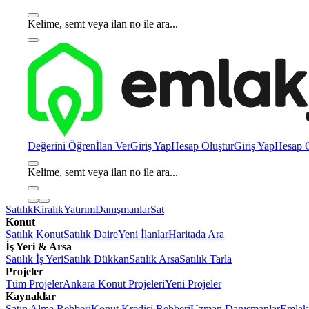
Kelime, semt veya ilan no ile ara...
Değerini Öğren
İlan Ver
Giriş Yap
Hesap Oluştur
Giriş Yap
Hesap O
Kelime, semt veya ilan no ile ara...
Satılık
Kiralık
Yatırım
Danışmanlar
Sat
Konut
Satılık Konut
Satılık Daire
Yeni İlanlar
Haritada Ara
İş Yeri & Arsa
Satılık İş Yeri
Satılık Dükkan
Satılık Arsa
Satılık Tarla
Projeler
Tüm Projeler
Ankara Konut Projeleri
Yeni Projeler
Kaynaklar
Satın Alma Rehberi
Konut Kredisi Rehberi
Uzman Danışmanlar
Emlakj