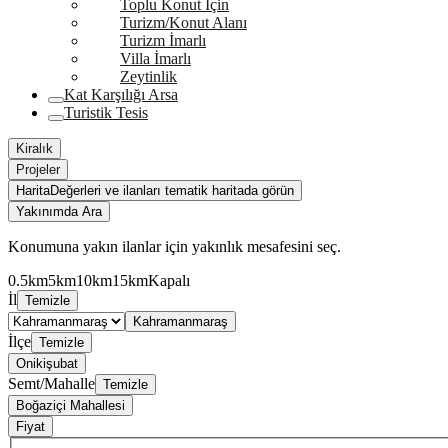
Toplu Konut İçin
Turizm/Konut Alanı
Turizm İmarlı
Villa İmarlı
Zeytinlik
Kat Karşılığı Arsa
Turistik Tesis
Kiralık
Projeler
Harita
Değerleri ve ilanları tematik haritada görün
Yakınımda Ara
Konumuna yakın ilanlar için yakınlık mesafesini seç.
0.5km
5km
10km
15km
Kapalı
İl
Temizle
Kahramanmaraş
İlçe
Temizle
Onikişubat
Semt/Mahalle
Temizle
Boğaziçi Mahallesi
Fiyat