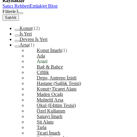
Kaynaklar
Satıcı Rehberi
Emlakjet Blog
Filtrele
3
Satılık
Konut
(12)
İş Yeri
Devren İş Yeri
Arsa
(1)
Konut İmarlı
(1)
Ada
Arazi
Bağ & Bahçe
Çiftlik
Depo, Antrepo İzinli
Hastane (Sağlık Tesisi)
Konut+Ticaret Alanı
Maden Ocağı
Muhtelif Arsa
Okul (Eğitim Tesisi)
Özel Kullanım
Sanayi İmarlı
Sit Alanı
Tarla
Ticari İmarlı