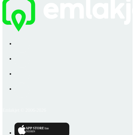
Emlakjet © 2006-2026
APP STORE
'dan
İNDİRİN