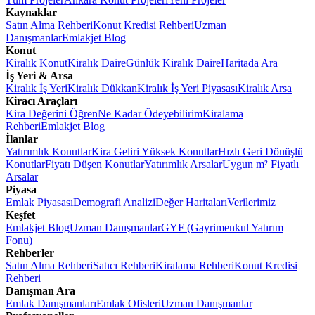
Kaynaklar
Satın Alma Rehberi
Konut Kredisi Rehberi
Uzman
Danışmanlar
Emlakjet Blog
Konut
Kiralık Konut
Kiralık Daire
Günlük Kiralık Daire
Haritada Ara
İş Yeri & Arsa
Kiralık İş Yeri
Kiralık Dükkan
Kiralık İş Yeri Piyasası
Kiralık Arsa
Kiracı Araçları
Kira Değerini Öğren
Ne Kadar Ödeyebilirim
Kiralama
Rehberi
Emlakjet Blog
İlanlar
Yatırımlık Konutlar
Kira Geliri Yüksek Konutlar
Hızlı Geri Dönüşlü
Konutlar
Fiyatı Düşen Konutlar
Yatırımlık Arsalar
Uygun m² Fiyatlı
Arsalar
Piyasa
Emlak Piyasası
Demografi Analizi
Değer Haritaları
Verilerimiz
Keşfet
Emlakjet Blog
Uzman Danışmanlar
GYF (Gayrimenkul Yatırım
Fonu)
Rehberler
Satın Alma Rehberi
Satıcı Rehberi
Kiralama Rehberi
Konut Kredisi
Rehberi
Danışman Ara
Emlak Danışmanları
Emlak Ofisleri
Uzman Danışmanlar