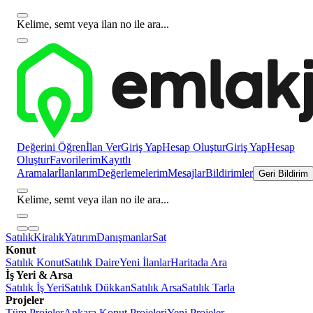
Kelime, semt veya ilan no ile ara...
Değerini Öğren
İlan Ver
Giriş Yap
Hesap Oluştur
Giriş Yap
Hesap
Oluştur
Favorilerim
Kayıtlı
Aramalar
İlanlarım
Değerlemelerim
Mesajlar
Bildirimler
Geri Bildirim
Kelime, semt veya ilan no ile ara...
Satılık
Kiralık
Yatırım
Danışmanlar
Sat
Konut
Satılık Konut
Satılık Daire
Yeni İlanlar
Haritada Ara
İş Yeri & Arsa
Satılık İş Yeri
Satılık Dükkan
Satılık Arsa
Satılık Tarla
Projeler
Tüm Projeler
Ankara Konut Projeleri
Yeni Projeler