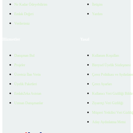
Ne Kadar Ödeyebilirim
İletişim
Emlak Değeri
Yardım
Verilerimiz
Hizmetler
Yasal
Danışman Bul
Kullanım Koşulları
Projeler
Bireysel Üyelik Sözleşmesi
Ücretsiz İlan Verin
Çerez Politikası ve Aydınlat
Üyelik Paketleri
Çerez Ayarları
EmlakZeka Asistan
Kullanıcı Veri Gizliliği Bildi
Uzman Danışmanlar
Ziyaretçi Veri Gizliliği
Müşteri Yetkilisi Veri Gizlili
Aday Aydınlatma Metni