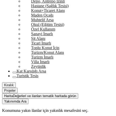
Depo, Antrepo İzinli
Hastane (Sağlık Tesisi)
Konut+Ticaret Alanı
Maden Ocağı
Muhtelif Arsa
Okul (Eğitim Tesisi)
Özel Kullanım
Sanayi İmarlı
Sit Alanı
Ticari İmarlı
Toplu Konut İçin
Turizm/Konut Alanı
Turizm İmarlı
Villa İmarlı
Zeytinlik
Kat Karşılığı Arsa
Turistik Tesis
Kiralık
Projeler
Harita
Değerleri ve ilanları tematik haritada görün
Yakınımda Ara
Konumuna yakın ilanlar için yakınlık mesafesini seç.