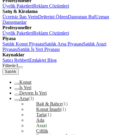
Profesyoneller
Üyelik Paketleri
Reklam Çözümleri
Satış & Kiralama
Ücretsiz İlan Verin
Değerini Öğren
Danışman Bul
Uzman
Danışmanlar
Profesyoneller
Üyelik Paketleri
Reklam Çözümleri
Piyasa
Satılık Konut Piyasası
Satılık Arsa Piyasası
Satılık Arazi
Piyasası
Satılık İş Yeri Piyasası
Kaynaklar
Satıcı Rehberi
Emlakjet Blog
Filtrele
3
Satılık
Konut
İş Yeri
Devren İş Yeri
Arsa
(3)
Bağ & Bahçe
(1)
Konut İmarlı
(1)
Tarla
(1)
Ada
Arazi
Çiftlik