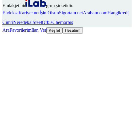
Emlakjet bir
grup şirketidir.
Endeksa
Kariyer.net
İşin Olsun
Sigortam.net
Arabam.com
Hangikredi
Cimri
Neredekal
SteelOrbis
Chemorbis
Ara
Favorilerim
İlan Ver
Keşfet
Hesabım