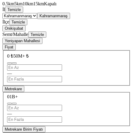
0.5km
5km
10km
15km
Kapalı
İl
Temizle
Kahramanmaraş
İlçe
Temizle
Onikişubat
Semt/Mahalle
Temizle
Yeniyapan Mahallesi
Fiyat
0 ₺
50M+ ₺
—
Metrekare
0
1B+
—
Metrekare Birim Fiyatı