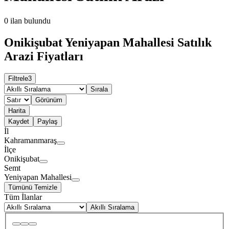
0
ilan bulundu
Onikişubat Yeniyapan Mahallesi Satılık
Arazi Fiyatları
Filtrele
3
Sırala
Görünüm
Harita
Kaydet
Paylaş
İl
Kahramanmaraş
İlçe
Onikişubat
Semt
Yeniyapan Mahallesi
Tümünü Temizle
Tüm İlanlar
Akıllı Sıralama