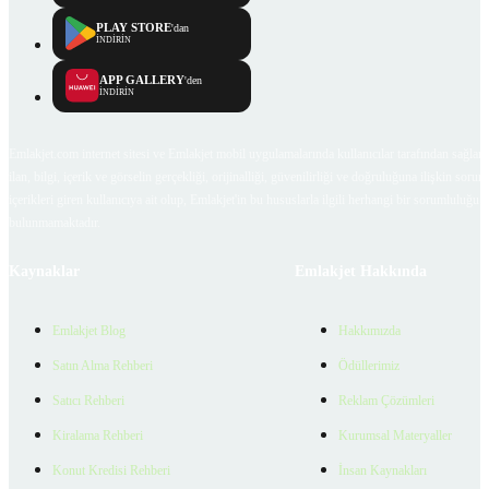
PLAY STORE
'dan
İNDİRİN
APP GALLERY
'den
İNDİRİN
Emlakjet.com internet sitesi ve Emlakjet mobil uygulamalarında kullanıcılar tarafından sağlana
ilan, bilgi, içerik ve görselin gerçekliği, orijinalliği, güvenilirliği ve doğruluğuna ilişkin soru
içerikleri giren kullanıcıya ait olup, Emlakjet'in bu hususlarla ilgili herhangi bir sorumluluğu
bulunmamaktadır.
Kaynaklar
Emlakjet Hakkında
Emlakjet Blog
Hakkımızda
Satın Alma Rehberi
Ödüllerimiz
Satıcı Rehberi
Reklam Çözümleri
Kiralama Rehberi
Kurumsal Materyaller
Konut Kredisi Rehberi
İnsan Kaynakları