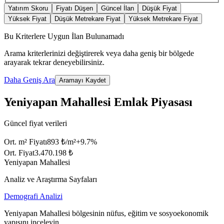
Yatırım Skoru
Fiyatı Düşen
Güncel İlan
Düşük Fiyat
Yüksek Fiyat
Düşük Metrekare Fiyat
Yüksek Metrekare Fiyat
Bu Kriterlere Uygun İlan Bulunamadı
Arama kriterlerinizi değiştirerek veya daha geniş bir bölgede
arayarak tekrar deneyebilirsiniz.
Daha Geniş Ara
Aramayı Kaydet
Yeniyapan Mahallesi Emlak Piyasası
Güncel fiyat verileri
Ort. m² Fiyatı
893 ₺/m²
+
9.7
%
Ort. Fiyat
3.470.198 ₺
Yeniyapan Mahallesi
Analiz ve Araştırma Sayfaları
Demografi Analizi
Yeniyapan Mahallesi bölgesinin nüfus, eğitim ve sosyoekonomik
yapısını inceleyin